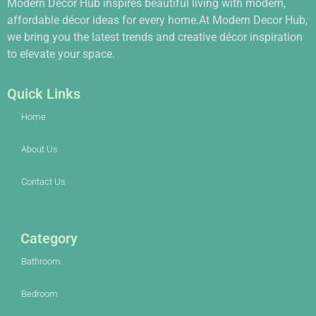
Modern Decor Hub inspires beautiful living with modern,
affordable décor ideas for every home.At Modern Decor Hub,
we bring you the latest trends and creative décor inspiration
to elevate your space.
Quick Links
Home
About Us
Contact Us
Category
Bathroom
Bedroom