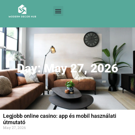
Day: May 27, 2026
Legjobb online casino: app és mobil használati
útmutató
May 27, 2026