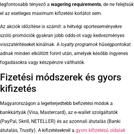
legfontosabb tényező a
wagering requirements
, de ne felejtsük
el az esetleges maximum kifizetési korlátot sem.
Az akciók időzítése is számít: a hétvégi sporteseményekre
szóló promóciók gyakran jobb odds-ot vagy kedvezményes
visszatérítéseket kínálnak. A
loyalty programok
hűségpontokat
adnak minden elköltött forint után, amelyek később ingyenes
fogadásokra vagy készpénzre válthatók.
Fizetési módszerek és gyors
kifizetés
Magyarországon a legelterjedtebb befizetési módok a
bankkártyák (Visa, Mastercard), az e‑wallet szolgáltatók
(PayPal, Skrill, NETELLER) és az azonnali átutalás (Banki
átutalás, Trustly). A kifizetéseknél a
gyors kifizetésű oldalak