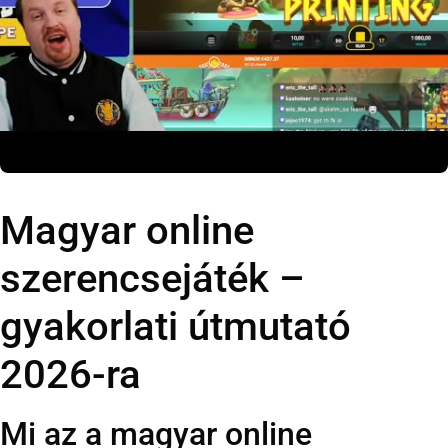
Magyar online
szerencsejáték –
gyakorlati útmutató
2026-ra
Mi az a magyar online