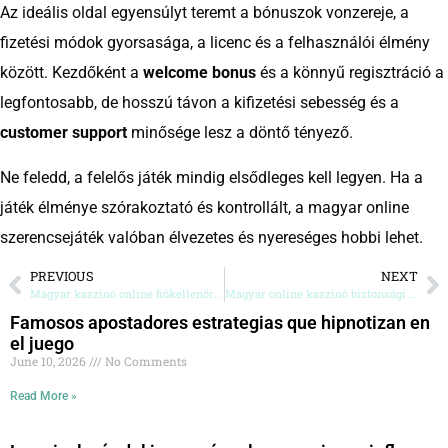
Az ideális oldal egyensúlyt teremt a bónuszok vonzereje, a
fizetési módok gyorsasága, a licenc és a felhasználói élmény
között. Kezdőként a
welcome bonus
és a könnyű regisztráció a
legfontosabb, de hosszú távon a kifizetési sebesség és a
customer support
minősége lesz a döntő tényező.
Ne feledd, a felelős játék mindig elsődleges kell legyen. Ha a
játék élménye szórakoztató és kontrollált, a magyar online
szerencsejáték valóban élvezetes és nyereséges hobbi lehet.
PREVIOUS
NEXT
Magyar kaszinó online fiókellenőrzés – lépésről lépésre útmutató
Magyar online kaszinó biztonsági útmutató 2026 – licenc, adatvédelem és fizetési védelem
Famosos apostadores estrategias que hipnotizan en
el juego
June 10, 2026
No Comments
Read More »