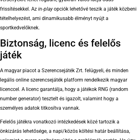
frissítésekkel. Az
in‑play
opciók lehetővé teszik a játék közbeni
tételhelyezést, ami dinamikusabb élményt nyújt a
sportkedvelőknek.
Biztonság, licenc és felelős
játék
A magyar piacot a Szerencsejáték Zrt. felügyeli, és minden
legális online szerencsejáték platform rendelkezik magyar
licenccel. A licenc garantálja, hogy a játékok RNG (random
number generator) tesztelt és igazolt, valamint hogy a
személyes adatok titkosítva vannak.
Felelős játékra vonatkozó intézkedések közé tartozik a
önkizárás lehetősége, a napi/közös költési határ beállítása,