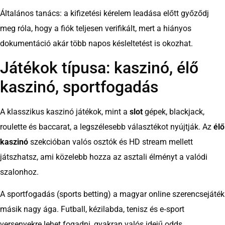
Általános tanács: a kifizetési kérelem leadása előtt győződj
meg róla, hogy a fiók teljesen verifikált, mert a hiányos
dokumentáció akár több napos késleltetést is okozhat.
Játékok típusa: kaszinó, élő
kaszinó, sportfogadás
A klasszikus kaszinó játékok, mint a
slot
gépek, blackjack,
roulette és baccarat, a legszélesebb választékot nyújtják. Az
élő
kaszinó
szekcióban valós osztók és HD stream mellett
játszhatsz, ami közelebb hozza az asztali élményt a valódi
szalonhoz.
A sportfogadás (sports betting) a magyar online szerencsejáték
másik nagy ága. Futball, kézilabda, tenisz és e‑sport
versenyekre lehet fogadni, gyakran valós idejű odds