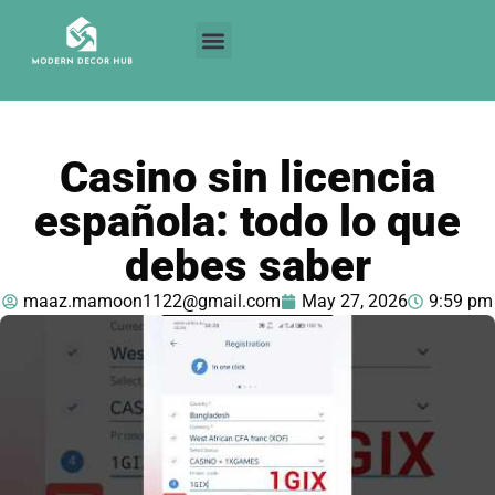
Casino sin licencia
española: todo lo que
debes saber
maaz.mamoon1122@gmail.com
May 27, 2026
9:59 pm