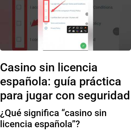
Casino sin licencia
española: guía práctica
para jugar con seguridad
¿Qué significa “casino sin
licencia española”?