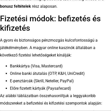
bonusz feltételek
rész alaposan.
Fizetési módok: befizetés és
kifizetés
A gyors és biztonságos pénzmozgás kulcsfontosságú a
játékélményben. A magyar online kaszinók általában a
következő fizetési lehetőségeket kínálják:
Bankkártya (Visa, Mastercard)
Online banki átutalás (OTP, K&H, UniCredit)
E‑penztárcák (Skrill, Neteller, PayPal)
Előre fizetett kártyák (Paysafecard)
Az alábbi táblázatban összehasonlítjuk a leggyakoribb
módszereket a befizetési és kifizetési szempontok alapján: