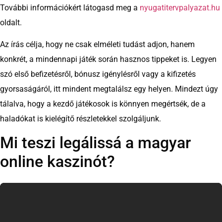
További információkért látogasd meg a
nyugatitervpalyazat.hu
oldalt.
Az írás célja, hogy ne csak elméleti tudást adjon, hanem
konkrét, a mindennapi játék során hasznos tippeket is. Legyen
szó első befizetésről, bónusz igénylésről vagy a kifizetés
gyorsaságáról, itt mindent megtalálsz egy helyen. Mindezt úgy
tálalva, hogy a kezdő játékosok is könnyen megértsék, de a
haladókat is kielégítő részletekkel szolgáljunk.
Mi teszi legálissá a magyar
online kaszinót?