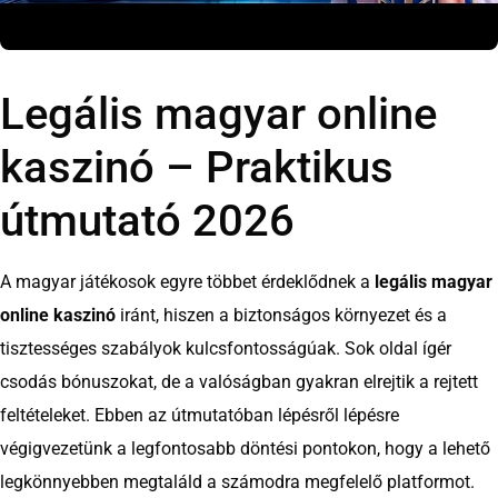
Legális magyar online
kaszinó – Praktikus
útmutató 2026
A magyar játékosok egyre többet érdeklődnek a
legális magyar
online kaszinó
iránt, hiszen a biztonságos környezet és a
tisztességes szabályok kulcsfontosságúak. Sok oldal ígér
csodás bónuszokat, de a valóságban gyakran elrejtik a rejtett
feltételeket. Ebben az útmutatóban lépésről lépésre
végigvezetünk a legfontosabb döntési pontokon, hogy a lehető
legkönnyebben megtaláld a számodra megfelelő platformot.