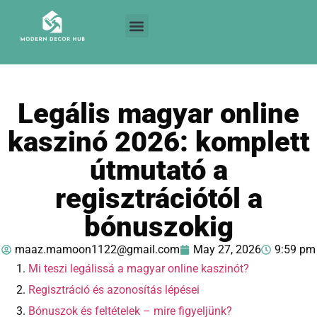
Legális magyar online
kaszinó 2026: komplett
útmutató a
regisztrációtól a
bónuszokig
maaz.mamoon1122@gmail.com
May 27, 2026
9:59 pm
Mi teszi legálissá a magyar online kaszinót?
Regisztráció és azonosítás lépései
Bónuszok és feltételek – mire figyeljünk?