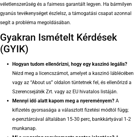
véletlenszerűség és a fairness garantált legyen. Ha bármilyen
gyanús tevékenységet észlelsz, a támogatási csapat azonnal
segít a probléma megoldásában.
Gyakran Ismételt Kérdések
(GYIK)
Hogyan tudom ellenőrizni, hogy egy kaszinó legális?
Nézd meg a licencszámot, amelyet a kaszinó láblécében
vagy az “About us” oldalon tüntetnek fel, és ellenőrizd a
Szerencsejáték Zrt. vagy az EU hivatalos listáján.
Mennyi idő alatt kapom meg a nyereményem?
A
kifizetés gyorsasága a választott fizetési módtól függ;
e‑penztárcával általában 15‑30 perc, bankkártyával 1‑2
munkanap.