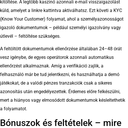
kitöltése. A legtöbb kaszinó azonnali e‑mail visszaigazolást
küld, amelyet a linkre kattintva aktiválhatsz. Ezt követi a KYC
(Know Your Customer) folyamat, ahol a személyazonosságot
igazoló dokumentumok – például személyi igazolvány vagy
útlevél – feltöltése szükséges.
A feltöltött dokumentumok ellenőrzése általában 24–48 órát
vesz igénybe, de egyes operátorok azonnali automatikus
ellenőrzést alkalmaznak. Amíg a verifikáció zajlik, a
felhasználó már be tud jelentkezni, és használhatja a demó
játékokat, de a valódi pénzes tranzakciók csak a sikeres
azonosítás után engedélyezettek. Érdemes előre felkészülni,
mert a hiányos vagy elmosódott dokumentumok késleltethetik
a folyamatot.
Bónuszok és feltételek – mire