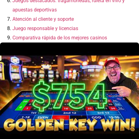
Juegos destacados: tragamonedas, ruleta en vivo y
apuestas deportivas
Atención al cliente y soporte
Juego responsable y licencias
Comparativa rápida de los mejores casinos