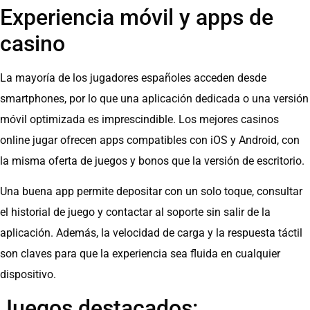
Experiencia móvil y apps de
casino
La mayoría de los jugadores españoles acceden desde
smartphones, por lo que una aplicación dedicada o una versión
móvil optimizada es imprescindible. Los mejores casinos
online jugar ofrecen apps compatibles con iOS y Android, con
la misma oferta de juegos y bonos que la versión de escritorio.
Una buena app permite depositar con un solo toque, consultar
el historial de juego y contactar al soporte sin salir de la
aplicación. Además, la velocidad de carga y la respuesta táctil
son claves para que la experiencia sea fluida en cualquier
dispositivo.
Juegos destacados: