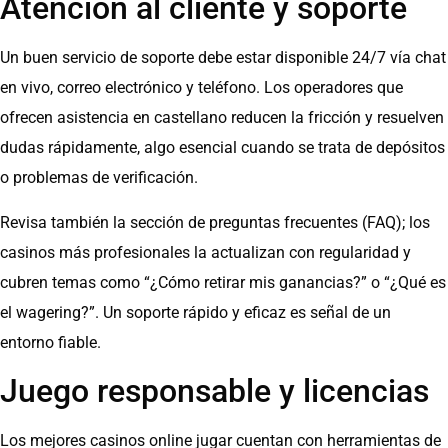
Atención al cliente y soporte
Un buen servicio de soporte debe estar disponible 24/7 vía chat
en vivo, correo electrónico y teléfono. Los operadores que
ofrecen asistencia en castellano reducen la fricción y resuelven
dudas rápidamente, algo esencial cuando se trata de depósitos
o problemas de verificación.
Revisa también la sección de preguntas frecuentes (FAQ); los
casinos más profesionales la actualizan con regularidad y
cubren temas como “¿Cómo retirar mis ganancias?” o “¿Qué es
el wagering?”. Un soporte rápido y eficaz es señal de un
entorno fiable.
Juego responsable y licencias
Los mejores casinos online jugar cuentan con herramientas de