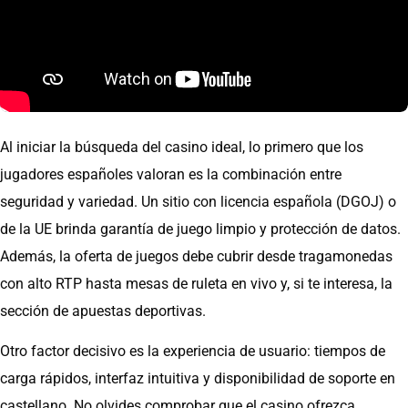
Al iniciar la búsqueda del casino ideal, lo primero que los
jugadores españoles valoran es la combinación entre
seguridad y variedad. Un sitio con licencia española (DGOJ) o
de la UE brinda garantía de juego limpio y protección de datos.
Además, la oferta de juegos debe cubrir desde tragamonedas
con alto RTP hasta mesas de ruleta en vivo y, si te interesa, la
sección de apuestas deportivas.
Otro factor decisivo es la experiencia de usuario: tiempos de
carga rápidos, interfaz intuitiva y disponibilidad de soporte en
castellano. No olvides comprobar que el casino ofrezca