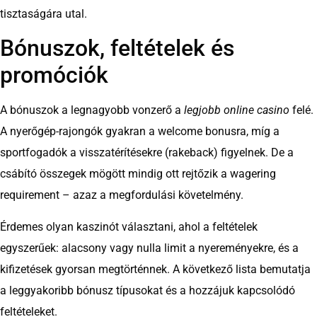
tisztaságára utal.
Bónuszok, feltételek és
promóciók
A bónuszok a legnagyobb vonzerő a
legjobb online casino
felé.
A nyerőgép-rajongók gyakran a welcome bonusra, míg a
sportfogadók a visszatérítésekre (rakeback) figyelnek. De a
csábító összegek mögött mindig ott rejtőzik a wagering
requirement – azaz a megfordulási követelmény.
Érdemes olyan kaszinót választani, ahol a feltételek
egyszerűek: alacsony vagy nulla limit a nyereményekre, és a
kifizetések gyorsan megtörténnek. A következő lista bemutatja
a leggyakoribb bónusz típusokat és a hozzájuk kapcsolódó
feltételeket.