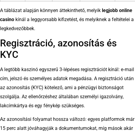
A táblázat alapján könnyen áttekinthető, melyik
legjobb online
casino
kínál a leggyorsabb kifizetést, és melyiknek a feltételei a
legkedvezőbbek.
Regisztráció, azonosítás és
KYC
A legtöbb kaszinó egyszerű 3‑lépéses regisztrációt kínál: e‑mail
cím, jelszó és személyes adatok megadása. A regisztráció után
az azonosítás (KYC) kötelező, ami a pénzügyi biztonságot
szolgálja. Az ellenőrzéshez általában személyi igazolvány,
lakcímkártya és egy fénykép szükséges.
Az azonosítási folyamat hossza változó: egyes platformok már
15 perc alatt jóváhagyják a dokumentumokat, míg mások akár