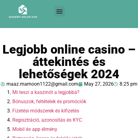
Legjobb online casino –
áttekintés és
lehetőségek 2024
maaz.mamoon1122@gmail.com
May 27, 2026
8:25 pm
Mi teszi a kaszinót a legjobbá?
Bónuszok, feltételek és promóciók
Fizetési módszerek és kifizetés
Regisztráció, azonosítás és KYC
Mobil és app élmény