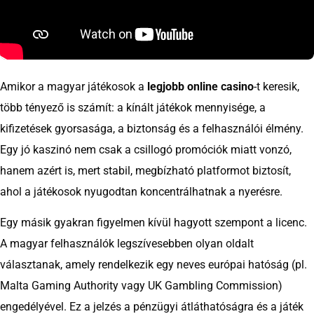
Amikor a magyar játékosok a
legjobb online casino
-t keresik,
több tényező is számít: a kínált játékok mennyisége, a
kifizetések gyorsasága, a biztonság és a felhasználói élmény.
Egy jó kaszinó nem csak a csillogó promóciók miatt vonzó,
hanem azért is, mert stabil, megbízható platformot biztosít,
ahol a játékosok nyugodtan koncentrálhatnak a nyerésre.
Egy másik gyakran figyelmen kívül hagyott szempont a licenc.
A magyar felhasználók legszívesebben olyan oldalt
választanak, amely rendelkezik egy neves európai hatóság (pl.
Malta Gaming Authority vagy UK Gambling Commission)
engedélyével. Ez a jelzés a pénzügyi átláthatóságra és a játék