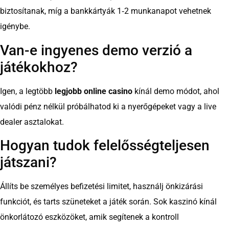
biztosítanak, míg a bankkártyák 1‑2 munkanapot vehetnek
igénybe.
Van-e ingyenes demo verzió a
játékokhoz?
Igen, a legtöbb
legjobb online casino
kínál demo módot, ahol
valódi pénz nélkül próbálhatod ki a nyerőgépeket vagy a live
dealer asztalokat.
Hogyan tudok felelősségteljesen
játszani?
Állíts be személyes befizetési limitet, használj önkizárási
funkciót, és tarts szüneteket a játék során. Sok kaszinó kínál
önkorlátozó eszközöket, amik segítenek a kontroll