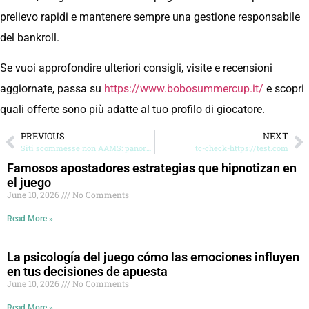
prelievo rapidi e mantenere sempre una gestione responsabile
del bankroll.
Se vuoi approfondire ulteriori consigli, visite e recensioni
aggiornate, passa su
https://www.bobosummercup.it/
e scopri
quali offerte sono più adatte al tuo profilo di giocatore.
PREVIOUS
NEXT
Siti scommesse non AAMS: panoramica e opzioni
tc-check-https://test.com
Famosos apostadores estrategias que hipnotizan en
el juego
June 10, 2026
No Comments
Read More »
La psicología del juego cómo las emociones influyen
en tus decisiones de apuesta
June 10, 2026
No Comments
Read More »