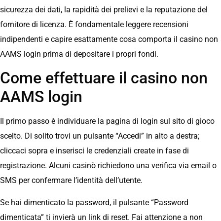
sicurezza dei dati, la rapidità dei prelievi e la reputazione del
fornitore di licenza. È fondamentale leggere recensioni
indipendenti e capire esattamente cosa comporta il casino non
AAMS login prima di depositare i propri fondi.
Come effettuare il casino non
AAMS login
Il primo passo è individuare la pagina di login sul sito di gioco
scelto. Di solito trovi un pulsante “Accedi” in alto a destra;
cliccaci sopra e inserisci le credenziali create in fase di
registrazione. Alcuni casinò richiedono una verifica via email o
SMS per confermare l’identità dell’utente.
Se hai dimenticato la password, il pulsante “Password
dimenticata” ti invierà un link di reset. Fai attenzione a non