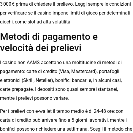
3 000 € prima di chiedere il prelievo. Leggi sempre le condizioni
per verificare se il casino impone limiti di gioco per determinati
giochi, come slot ad alta volatilità.
Metodi di pagamento e
velocità dei prelievi
I casino non AAMS accettano una moltitudine di metodi di
pagamento: carte di credito (Visa, Mastercard), portafogli
elettronici (Skrill, Neteller), bonifici bancari e, in alcuni casi,
carte prepagate. I depositi sono quasi sempre istantanei,
mentre i prelievi possono variare.
Per i prelievi con e‑wallet il tempo medio è di 24‑48 ore; con
carta di credito può arrivare fino a 5 giorni lavorativi, mentre i
bonifici possono richiedere una settimana. Scegli il metodo che