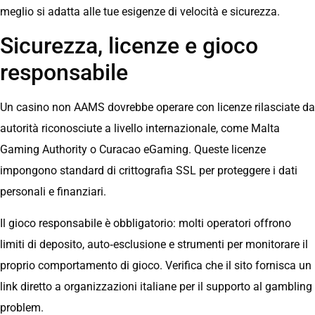
meglio si adatta alle tue esigenze di velocità e sicurezza.
Sicurezza, licenze e gioco
responsabile
Un casino non AAMS dovrebbe operare con licenze rilasciate da
autorità riconosciute a livello internazionale, come Malta
Gaming Authority o Curacao eGaming. Queste licenze
impongono standard di crittografia SSL per proteggere i dati
personali e finanziari.
Il gioco responsabile è obbligatorio: molti operatori offrono
limiti di deposito, auto‑esclusione e strumenti per monitorare il
proprio comportamento di gioco. Verifica che il sito fornisca un
link diretto a organizzazioni italiane per il supporto al gambling
problem.