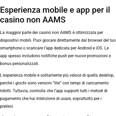
Esperienza mobile e app per il
casino non AAMS
La maggior parte dei casinò non AAMS è ottimizzata per
dispositivi mobili. Puoi giocare direttamente dal browser del tuo
smartphone o scaricare l’app dedicata per Android e iOS. Le
app spesso includono notifiche push per nuove promozioni e
bonus personalizzati.
L’esperienza mobile è solitamente più veloce di quella desktop,
perché i giochi sono versioni “lite” con tempi di caricamento
ridotti. Tuttavia, controlla che l’app supporti tutti i metodi di
pagamento che hai intenzione di usare, soprattutto per i
prelievi.