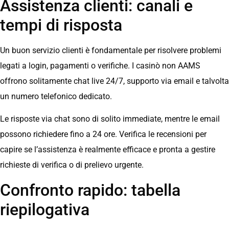
Assistenza clienti: canali e
tempi di risposta
Un buon servizio clienti è fondamentale per risolvere problemi
legati a login, pagamenti o verifiche. I casinò non AAMS
offrono solitamente chat live 24/7, supporto via email e talvolta
un numero telefonico dedicato.
Le risposte via chat sono di solito immediate, mentre le email
possono richiedere fino a 24 ore. Verifica le recensioni per
capire se l’assistenza è realmente efficace e pronta a gestire
richieste di verifica o di prelievo urgente.
Confronto rapido: tabella
riepilogativa