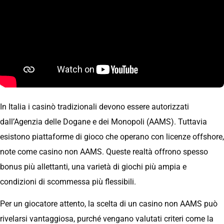
In Italia i casinò tradizionali devono essere autorizzati
dall’Agenzia delle Dogane e dei Monopoli (AAMS). Tuttavia
esistono piattaforme di gioco che operano con licenze offshore,
note come casino non AAMS. Queste realtà offrono spesso
bonus più allettanti, una varietà di giochi più ampia e
condizioni di scommessa più flessibili.
Per un giocatore attento, la scelta di un casino non AAMS può
rivelarsi vantaggiosa, purché vengano valutati criteri come la