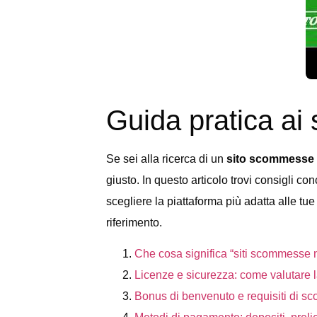
Guida pratica a
Se sei alla ricerca di un
sito scommesse
giusto. In questo articolo trovi consigli co
scegliere la piattaforma più adatta alle tue
riferimento.
Che cosa significa “siti scommess
Licenze e sicurezza: come valutare la
Bonus di benvenuto e requisiti di 