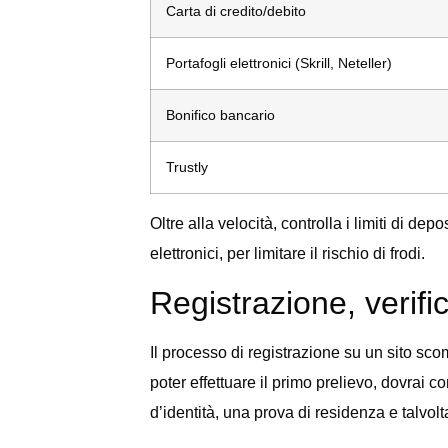
Carta di credito/debito
Portafogli elettronici (Skrill, Neteller)
Bonifico bancario
Trustly
Oltre alla velocità, controlla i limiti di de
elettronici, per limitare il rischio di frodi.
Registrazione, verifi
Il processo di registrazione su un sito sc
poter effettuare il primo prelievo, dovrai 
d’identità, una prova di residenza e talvolta