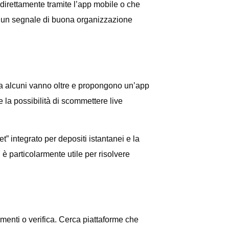
 direttamente tramite l’app mobile o che
) è un segnale di buona organizzazione
ma alcuni vanno oltre e propongono un’app
 la possibilità di scommettere live
t” integrato per depositi istantanei e la
è particolarmente utile per risolvere
gamenti o verifica. Cerca piattaforme che