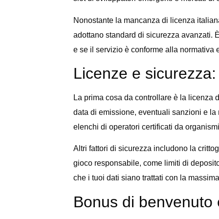
Nonostante la mancanza di licenza italiana
adottano standard di sicurezza avanzati. È 
e se il servizio è conforme alla normativa
Licenze e sicurezza: 
La prima cosa da controllare è la licenza 
data di emissione, eventuali sanzioni e la re
elenchi di operatori certificati da organ
Altri fattori di sicurezza includono la critt
gioco responsabile, come limiti di deposi
che i tuoi dati siano trattati con la massim
Bonus di benvenuto 