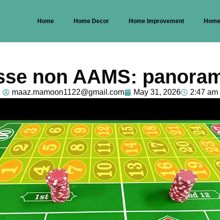
Home
Home Decor
Home Improvement
Home
sse non AAMS: panorami
maaz.mamoon1122@gmail.com
May 31, 2026
2:47 am