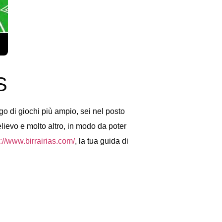
S
go di giochi più ampio, sei nel posto
elievo e molto altro, in modo da poter
://www.birrairias.com/
, la tua guida di