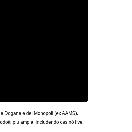
elle Dogane e dei Monopoli (ex AAMS).
dotti più ampia, includendo casinò live,