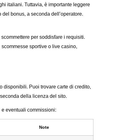
i italiani. Tuttavia, è importante leggere
o del bonus, a seconda dell’operatore.
 scommettere per soddisfare i requisiti.
 su scommesse sportive o live casino,
disponibili. Puoi trovare carte di credito,
a seconda della licenza del sito.
o e eventuali commissioni:
Note