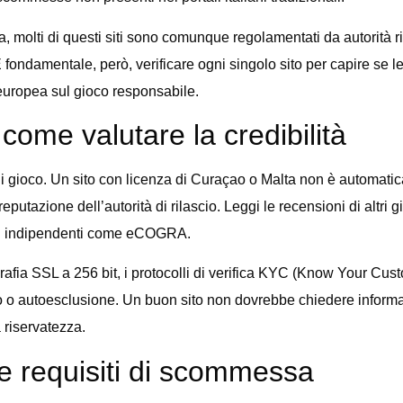
, molti di questi siti sono comunque regolamentati da autorità ri
fondamentale, però, verificare ogni singolo sito per capire se le 
 europea sul gioco responsabile.
come valutare la credibilità
di gioco. Un sito con licenza di Curaçao o Malta non è automatic
putazione dell’autorità di rilascio. Leggi le recensioni di altri gi
ismi indipendenti come eCOGRA.
ografia SSL a 256 bit, i protocolli di verifica KYC (Know Your Custo
to o autoesclusione. Un buon sito non dovrebbe chiedere inform
a riservatezza.
e requisiti di scommessa