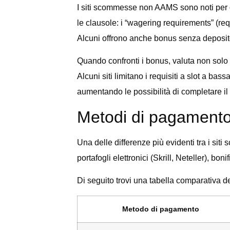
I siti scommesse non AAMS sono noti per off
le clausole: i “wagering requirements” (re
Alcuni offrono anche bonus senza deposito,
Quando confronti i bonus, valuta non solo l
Alcuni siti limitano i requisiti a slot a ba
aumentando le possibilità di completare il
Metodi di pagamento: 
Una delle differenze più evidenti tra i sit
portafogli elettronici (Skrill, Neteller), b
Di seguito trovi una tabella comparativa de
Metodo di pagamento