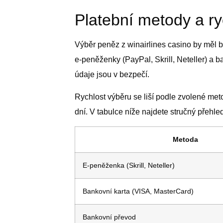
Platební metody a ry
Výběr peněz z winairlines casino by měl b
e‑peněženky (PayPal, Skrill, Neteller) a 
údaje jsou v bezpečí.
Rychlost výběru se liší podle zvolené me
dní. V tabulce níže najdete stručný přehled
Metoda
E‑peněženka (Skrill, Neteller)
Bankovní karta (VISA, MasterCard)
Bankovní převod