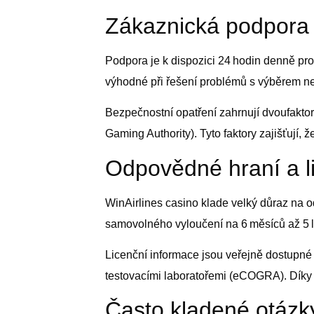
Zákaznická podpora 
Podpora je k dispozici 24 hodin denně pros
výhodné při řešení problémů s výběrem ne
Bezpečnostní opatření zahrnují dvoufaktor
Gaming Authority). Tyto faktory zajišťují, ž
Odpovědné hraní a l
WinAirlines casino klade velký důraz na 
samovolného vyloučení na 6 měsíců až 5 le
Licenční informace jsou veřejně dostupné 
testovacími laboratořemi (eCOGRA). Díky 
Často kladené otázky