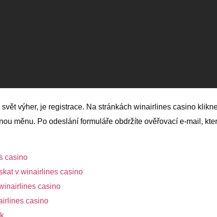
vět výher, je registrace. Na stránkách winairlines casino kliknet
nou měnu. Po odeslání formuláře obdržíte ověřovací e‑mail, který
es casino
kat v winairlines casino
winairlines casino
airlines casino
ek