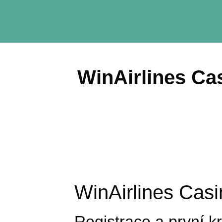
WinAirlines Cas
WinAirlines Casi
Registrace a první kr