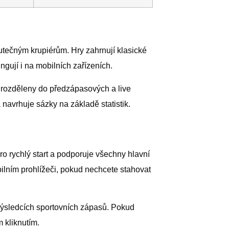
kutečným krupiérům. Hry zahrnují klasické
ngují i na mobilních zařízeních.
ou rozděleny do předzápasových a live
 navrhuje sázky na základě statistik.
ro rychlý start a podporuje všechny hlavní
bilním prohlížeči, pokud nechcete stahovat
 výsledcích sportovních zápasů. Pokud
 kliknutím.