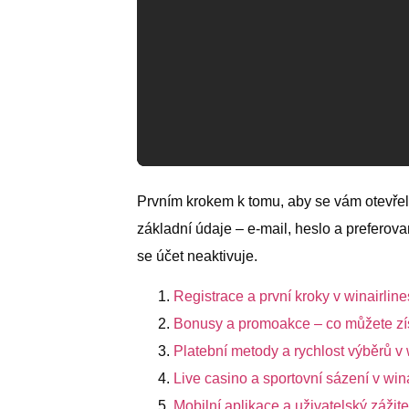
Prvním krokem k tomu, aby se vám otevřel s
základní údaje – e‑mail, heslo a preferova
se účet neaktivuje.
Registrace a první kroky v winairlin
Bonusy a promoakce – co můžete zís
Platební metody a rychlost výběrů v 
Live casino a sportovní sázení v win
Mobilní aplikace a uživatelský zážit