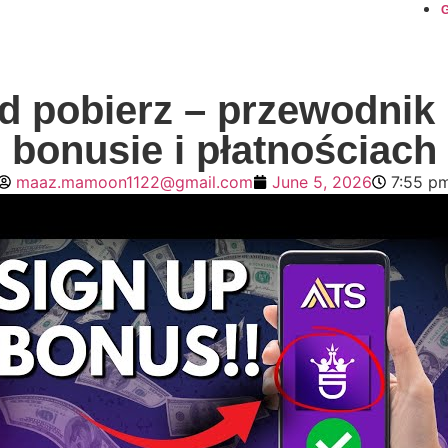
G
d pobierz – przewodnik p
bonusie i płatnościach
maaz.mamoon1122@gmail.com
June 5, 2026
7:55 p