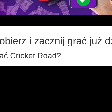
bierz i zacznij grać już d
ać Cricket Road?