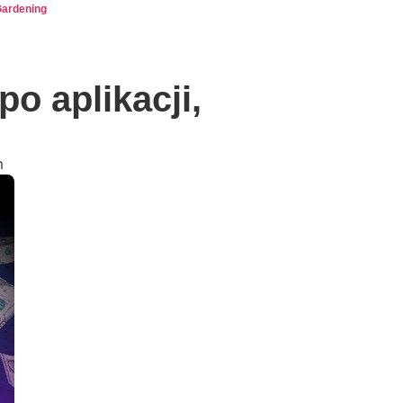
ardening
o aplikacji,
m