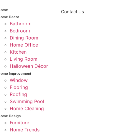
Home
Contact Us
Home Decor
Bathroom
Bedroom
Dining Room
Home Office
Kitchen
Living Room
Halloween Décor
Home Improvement
Window
Flooring
Roofing
Swimming Pool
Home Cleaning
Home Design
Furniture
Home Trends