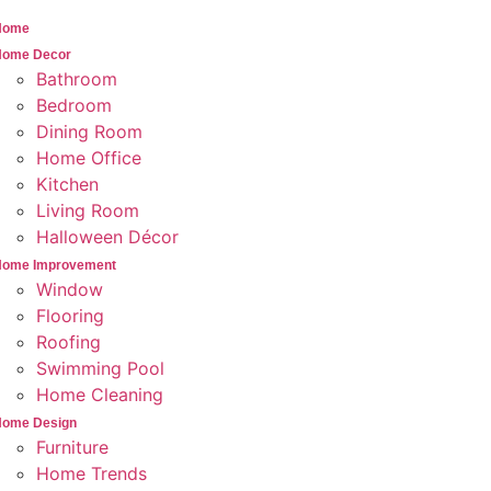
Home
Home Decor
Bathroom
Bedroom
Dining Room
Home Office
Kitchen
Living Room
Halloween Décor
Home Improvement
Window
Flooring
Roofing
Swimming Pool
Home Cleaning
Home Design
Furniture
Home Trends