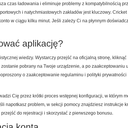
jsza czas ładowania i eliminuje problemy z kompatybilnością prz
ortowych i natychmiastowych zakładów jest kluczowy. Cricket 
 konto w ciągu kilku minut. Jeśli zależy Ci na płynnym doświadc
lować aplikację?
istycznej wiedzy. Wystarczy przejść na oficjalną stronę, kliknąć
ny zostanie pobrany na Twoje urządzenie, a po zaakceptowaniu 
poproszony o zaakceptowanie regulaminu i polityki prywatności 
wadzi Cię przez krótki proces wstępnej konfiguracji, w którym m
li napotkasz problem, w sekcji pomocy znajdziesz instrukcje k
rzejść do rejestracji i skorzystać z pierwszego bonusu.
acja konta