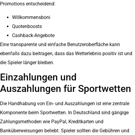
Promotions entscheidend:
Willkommensboni
Quotenboosts
Cashback-Angebote
Eine transparente und einfache Benutzeroberfläche kann
ebenfalls dazu beitragen, dass das Wetterlebnis positiv ist und
die Spieler länger bleiben.
Einzahlungen und
Auszahlungen für Sportwetten
Die Handhabung von Ein- und Auszahlungen ist eine zentrale
Komponente beim Sportwetten. In Deutschland sind gängige
Zahlungsmethoden wie PayPal, Kreditkarten und
Banküberweisungen beliebt. Spieler sollten die Gebühren und