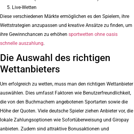
Live-Wetten
Diese verschiedenen Märkte ermöglichen es den Spielern, ihre
Wettstrategien anzupassen und kreative Ansätze zu finden, um
ihre Gewinnchancen zu erhöhen
sportwetten ohne oasis
schnelle auszahlung
.
Die Auswahl des richtigen
Wettanbieters
Um erfolgreich zu wetten, muss man den richtigen Wettanbieter
auswählen. Dies umfasst Faktoren wie Benutzerfreundlichkeit,
die von den Buchmachern angebotenen Sportarten sowie die
Höhe der Quoten. Viele deutsche Spieler ziehen Anbieter vor, die
lokale Zahlungsoptionen wie Sofortüberweisung und Giropay
anbieten. Zudem sind attraktive Bonusaktionen und