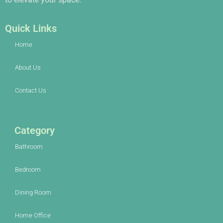
Quick Links
Home
About Us
Contact Us
Category
Bathroom
Bedroom
Dining Room
Home Office