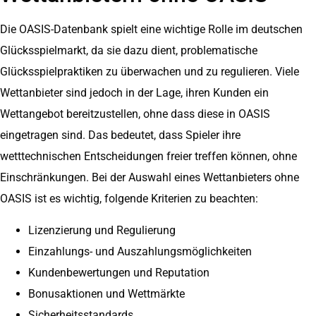
Die OASIS-Datenbank spielt eine wichtige Rolle im deutschen
Glücksspielmarkt, da sie dazu dient, problematische
Glücksspielpraktiken zu überwachen und zu regulieren. Viele
Wettanbieter sind jedoch in der Lage, ihren Kunden ein
Wettangebot bereitzustellen, ohne dass diese in OASIS
eingetragen sind. Das bedeutet, dass Spieler ihre
wetttechnischen Entscheidungen freier treffen können, ohne
Einschränkungen. Bei der Auswahl eines Wettanbieters ohne
OASIS ist es wichtig, folgende Kriterien zu beachten:
Lizenzierung und Regulierung
Einzahlungs- und Auszahlungsmöglichkeiten
Kundenbewertungen und Reputation
Bonusaktionen und Wettmärkte
Sicherheitsstandards