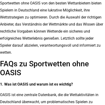
Sportwetten ohne OASIS von den besten Wettanbietern bieten
Spielern in Deutschland eine lukrative Möglichkeit, ihre
Wettstrategien zu optimieren. Durch die Auswahl der richtigen
Anbieter, das Verständnis der Wettmärkte und das Wissen über
rechtliche Vorgaben können Wettende ein sicheres und
erfolgreiches Wetterlebnis genießen. Letztlich sollte jeder
Spieler darauf abzielen, verantwortungsvoll und informiert zu
wetten.
FAQs zu Sportwetten ohne
OASIS
1. Was ist OASIS und warum ist es wichtig?
OASIS ist eine zentrale Datenbank, die die Wettaktivitäten in
Deutschland überwacht, um problematisches Spielen zu