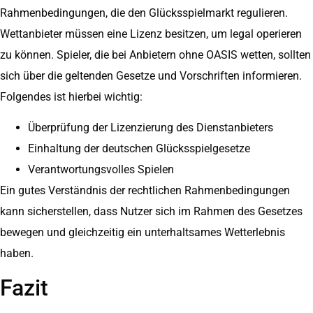
Rahmenbedingungen, die den Glücksspielmarkt regulieren.
Wettanbieter müssen eine Lizenz besitzen, um legal operieren
zu können. Spieler, die bei Anbietern ohne OASIS wetten, sollten
sich über die geltenden Gesetze und Vorschriften informieren.
Folgendes ist hierbei wichtig:
Überprüfung der Lizenzierung des Dienstanbieters
Einhaltung der deutschen Glücksspielgesetze
Verantwortungsvolles Spielen
Ein gutes Verständnis der rechtlichen Rahmenbedingungen
kann sicherstellen, dass Nutzer sich im Rahmen des Gesetzes
bewegen und gleichzeitig ein unterhaltsames Wetterlebnis
haben.
Fazit