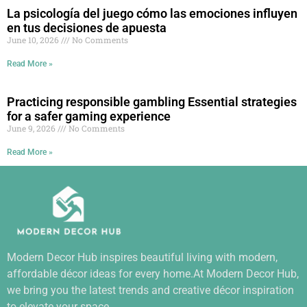
La psicología del juego cómo las emociones influyen
en tus decisiones de apuesta
June 10, 2026
No Comments
Read More »
Practicing responsible gambling Essential strategies
for a safer gaming experience
June 9, 2026
No Comments
Read More »
Modern Decor Hub inspires beautiful living with modern,
affordable décor ideas for every home.At Modern Decor Hub,
we bring you the latest trends and creative décor inspiration
to elevate your space.