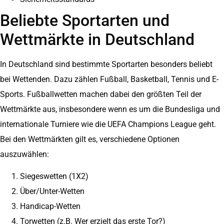
Beliebte Sportarten und
Wettmärkte in Deutschland
In Deutschland sind bestimmte Sportarten besonders beliebt
bei Wettenden. Dazu zählen Fußball, Basketball, Tennis und E-
Sports. Fußballwetten machen dabei den größten Teil der
Wettmärkte aus, insbesondere wenn es um die Bundesliga und
internationale Turniere wie die UEFA Champions League geht.
Bei den Wettmärkten gilt es, verschiedene Optionen
auszuwählen:
Siegeswetten (1X2)
Über/Unter-Wetten
Handicap-Wetten
Torwetten (z.B. Wer erzielt das erste Tor?)