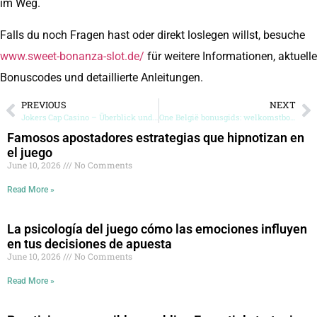
im Weg.
Falls du noch Fragen hast oder direkt loslegen willst, besuche
www.sweet-bonanza-slot.de/
für weitere Informationen, aktuelle
Bonuscodes und detaillierte Anleitungen.
PREVIOUS
NEXT
Jokers Cap Casino – Überblick und Optionen für deutsche Spieler
One België bonusgids: welkomstbonus, gratis spins en voorwaarden
Famosos apostadores estrategias que hipnotizan en
el juego
June 10, 2026
No Comments
Read More »
La psicología del juego cómo las emociones influyen
en tus decisiones de apuesta
June 10, 2026
No Comments
Read More »