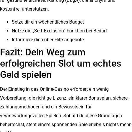
für gesundheitliche Aufklärung (BZgA), die anonym und
kostenfrei unterstützen.
Setze dir ein wöchentliches Budget
Nutze die „Self‑Exclusion“-Funktion bei Bedarf
Informiere dich über Hilfsangebote
Fazit: Dein Weg zum
erfolgreichen Slot um echtes
Geld spielen
Der Einstieg in das Online‑Casino erfordert ein wenig
Vorbereitung: die richtige Lizenz, ein klarer Bonusplan, sichere
Zahlungsmethoden und ein Bewusstsein für
verantwortungsvolles Spielen. Sobald du diese Grundlagen
beherrschst, steht einem spannenden Spielerlebnis nichts mehr