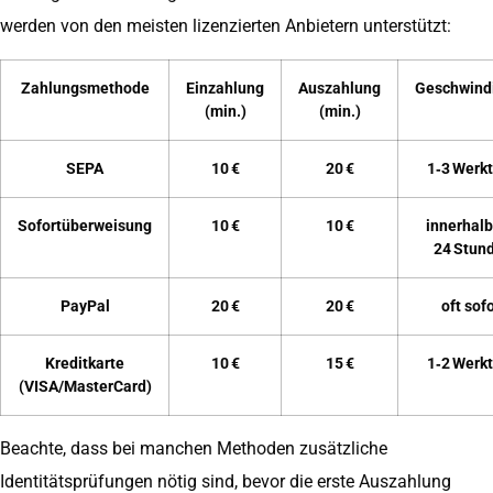
werden von den meisten lizenzierten Anbietern unterstützt:
Zahlungsmethode
Einzahlung
Auszahlung
Geschwindi
(min.)
(min.)
SEPA
10 €
20 €
1‑3 Werk
Sofortüberweisung
10 €
10 €
innerhalb
24 Stun
PayPal
20 €
20 €
oft sofo
Kreditkarte
10 €
15 €
1‑2 Werk
(VISA/MasterCard)
Beachte, dass bei manchen Methoden zusätzliche
Identitätsprüfungen nötig sind, bevor die erste Auszahlung