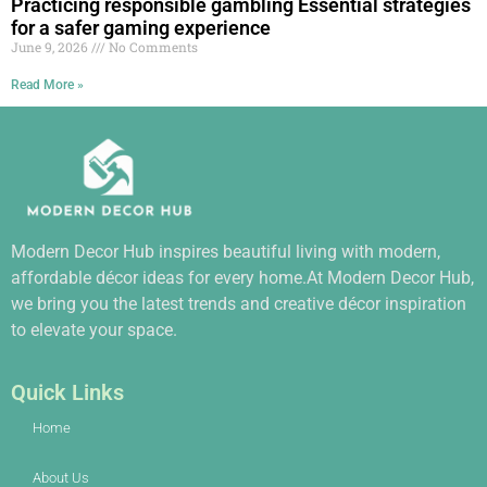
Practicing responsible gambling Essential strategies
for a safer gaming experience
June 9, 2026
No Comments
Read More »
Modern Decor Hub inspires beautiful living with modern,
affordable décor ideas for every home.At Modern Decor Hub,
we bring you the latest trends and creative décor inspiration
to elevate your space.
Quick Links
Home
About Us