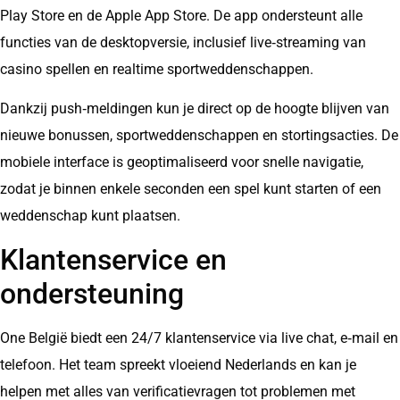
Play Store en de Apple App Store. De app ondersteunt alle
functies van de desktopversie, inclusief live‑streaming van
casino spellen en realtime sportweddenschappen.
Dankzij push‑meldingen kun je direct op de hoogte blijven van
nieuwe bonussen, sportweddenschappen en stortingsacties. De
mobiele interface is geoptimaliseerd voor snelle navigatie,
zodat je binnen enkele seconden een spel kunt starten of een
weddenschap kunt plaatsen.
Klantenservice en
ondersteuning
One België biedt een 24/7 klantenservice via live chat, e‑mail en
telefoon. Het team spreekt vloeiend Nederlands en kan je
helpen met alles van verificatievragen tot problemen met