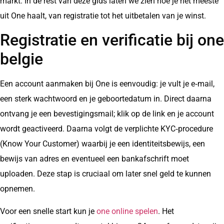
markt. In de rest van deze gids laten we zien hoe je het meeste
uit One haalt, van registratie tot het uitbetalen van je winst.
Registratie en verificatie bij one
belgie
Een account aanmaken bij One is eenvoudig: je vult je e‑mail,
een sterk wachtwoord en je geboortedatum in. Direct daarna
ontvang je een bevestigingsmail; klik op de link en je account
wordt geactiveerd. Daarna volgt de verplichte KYC‑procedure
(Know Your Customer) waarbij je een identiteitsbewijs, een
bewijs van adres en eventueel een bankafschrift moet
uploaden. Deze stap is cruciaal om later snel geld te kunnen
opnemen.
Voor een snelle start kun je
one online spelen
. Het