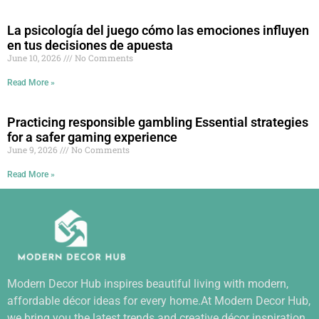
La psicología del juego cómo las emociones influyen
en tus decisiones de apuesta
June 10, 2026
No Comments
Read More »
Practicing responsible gambling Essential strategies
for a safer gaming experience
June 9, 2026
No Comments
Read More »
Modern Decor Hub inspires beautiful living with modern,
affordable décor ideas for every home.At Modern Decor Hub,
we bring you the latest trends and creative décor inspiration