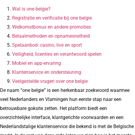
Wat is one belgie?
Registratie en verificatie bij one belgie
Welkomstbonus en andere promoties
Betaalmethoden en opnamesnelheid
Spelaanbod: casino, live en sport
Veiligheid, licenties en verantwoord spelen
Mobiel en app‑ervaring
Klantenservice en ondersteuning
Veelgestelde vragen over one belgie
De naam “one belgie” is een herkenbaar zoekwoord waarmee
veel Nederlanders en Vlamingen hun eerste stap naar een
betrouwbare goksite zetten. Het platform biedt een
overzichtelijke interface, klantgerichte voorwaarden en een
Nederlandstalige klantenservice die bekend is met de Belgische