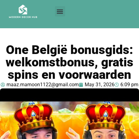
One België bonusgids:
welkomstbonus, gratis
spins en voorwaarden
maaz.mamoon1122@gmail.com
May 31, 2026
6:09 pm