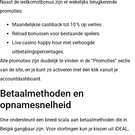
Naast de welkomstbonus zijn er wekelijks terugkerende
promoties:
Maandelijkse cashback tot 10 % op verlies.
Reload bonussen voor bestaande spelers.
Live‑casino happy hour met verhoogde
uitbetalingspercentages.
Alle promoties zijn duidelijk te vinden in de “Promoties” sectie
van de site, en je kunt ze activeren met één klik vanuit je
accountdashboard.
Betaalmethoden en
opnamesnelheid
One ondersteunt een breed scala aan betaalmethoden die in
België gangbaar zijn. Voor stortingen kun je kiezen uit iDEAL,