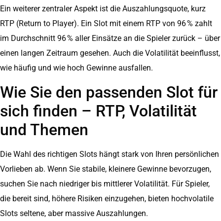
Ein weiterer zentraler Aspekt ist die Auszahlungsquote, kurz
RTP (Return to Player). Ein Slot mit einem RTP von 96 % zahlt
im Durchschnitt 96 % aller Einsätze an die Spieler zurück – über
einen langen Zeitraum gesehen. Auch die Volatilität beeinflusst,
wie häufig und wie hoch Gewinne ausfallen.
Wie Sie den passenden Slot für
sich finden – RTP, Volatilität
und Themen
Die Wahl des richtigen Slots hängt stark von Ihren persönlichen
Vorlieben ab. Wenn Sie stabile, kleinere Gewinne bevorzugen,
suchen Sie nach niedriger bis mittlerer Volatilität. Für Spieler,
die bereit sind, höhere Risiken einzugehen, bieten hochvolatile
Slots seltene, aber massive Auszahlungen.