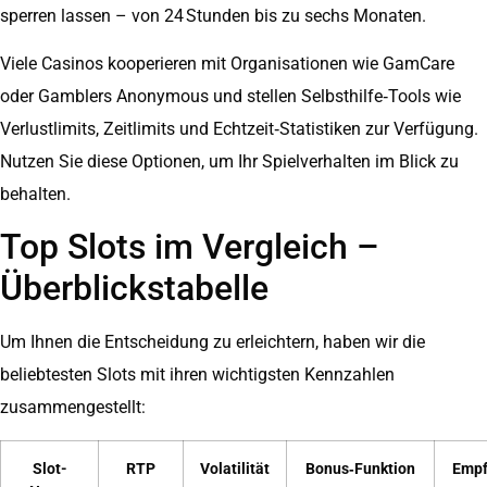
sperren lassen – von 24 Stunden bis zu sechs Monaten.
Viele Casinos kooperieren mit Organisationen wie GamCare
oder Gamblers Anonymous und stellen Selbsthilfe‑Tools wie
Verlustlimits, Zeitlimits und Echtzeit‑Statistiken zur Verfügung.
Nutzen Sie diese Optionen, um Ihr Spielverhalten im Blick zu
behalten.
Top Slots im Vergleich –
Überblickstabelle
Um Ihnen die Entscheidung zu erleichtern, haben wir die
beliebtesten Slots mit ihren wichtigsten Kennzahlen
zusammengestellt:
Slot-
RTP
Volatilität
Bonus‑Funktion
Empf