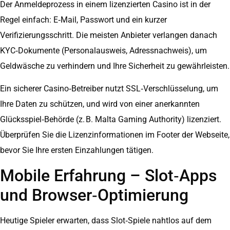
Der Anmeldeprozess in einem lizenzierten Casino ist in der
Regel einfach: E‑Mail, Passwort und ein kurzer
Verifizierungsschritt. Die meisten Anbieter verlangen danach
KYC‑Dokumente (Personalausweis, Adressnachweis), um
Geldwäsche zu verhindern und Ihre Sicherheit zu gewährleisten.
Ein sicherer Casino‑Betreiber nutzt SSL‑Verschlüsselung, um
Ihre Daten zu schützen, und wird von einer anerkannten
Glücksspiel‑Behörde (z. B. Malta Gaming Authority) lizenziert.
Überprüfen Sie die Lizenzinformationen im Footer der Webseite,
bevor Sie Ihre ersten Einzahlungen tätigen.
Mobile Erfahrung – Slot‑Apps
und Browser‑Optimierung
Heutige Spieler erwarten, dass Slot‑Spiele nahtlos auf dem