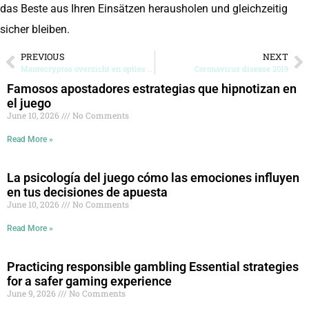
das Beste aus Ihren Einsätzen herausholen und gleichzeitig
sicher bleiben.
PREVIOUS
NEXT
Montecryptos overzicht en opties voor Belgische spelers
Coronavirus disease 2019
Famosos apostadores estrategias que hipnotizan en
el juego
June 10, 2026
No Comments
Read More »
La psicología del juego cómo las emociones influyen
en tus decisiones de apuesta
June 10, 2026
No Comments
Read More »
Practicing responsible gambling Essential strategies
for a safer gaming experience
June 9, 2026
No Comments