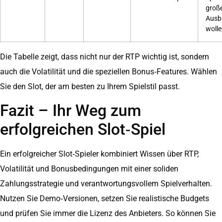
groß
Ausb
woll
Die Tabelle zeigt, dass nicht nur der RTP wichtig ist, sondern
auch die Volatilität und die speziellen Bonus‑Features. Wählen
Sie den Slot, der am besten zu Ihrem Spielstil passt.
Fazit – Ihr Weg zum
erfolgreichen Slot‑Spiel
Ein erfolgreicher Slot‑Spieler kombiniert Wissen über RTP,
Volatilität und Bonusbedingungen mit einer soliden
Zahlungsstrategie und verantwortungsvollem Spielverhalten.
Nutzen Sie Demo‑Versionen, setzen Sie realistische Budgets
und prüfen Sie immer die Lizenz des Anbieters. So können Sie