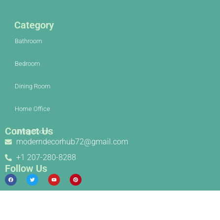
Category
Bathroom
Bedroom
Dining Room
Home Office
Contact Us
Living Room
moderndecorhub72@gmail.com
+1 207-280-8288
Follow Us