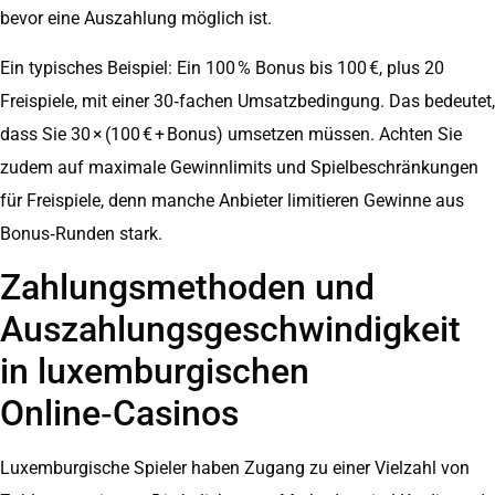
bevor eine Auszahlung möglich ist.
Ein typisches Beispiel: Ein 100 % Bonus bis 100 €, plus 20
Freispiele, mit einer 30‑fachen Umsatzbedingung. Das bedeutet,
dass Sie 30 × (100 € + Bonus) umsetzen müssen. Achten Sie
zudem auf maximale Gewinnlimits und Spielbeschränkungen
für Freispiele, denn manche Anbieter limitieren Gewinne aus
Bonus‑Runden stark.
Zahlungsmethoden und
Auszahlungsgeschwindigkeit
in luxemburgischen
Online‑Casinos
Luxemburgische Spieler haben Zugang zu einer Vielzahl von