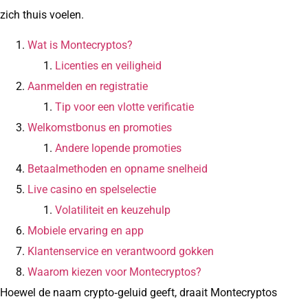
zich thuis voelen.
Wat is Montecryptos?
Licenties en veiligheid
Aanmelden en registratie
Tip voor een vlotte verificatie
Welkomstbonus en promoties
Andere lopende promoties
Betaalmethoden en opname snelheid
Live casino en spelselectie
Volatiliteit en keuzehulp
Mobiele ervaring en app
Klantenservice en verantwoord gokken
Waarom kiezen voor Montecryptos?
Hoewel de naam crypto‑geluid geeft, draait Montecryptos