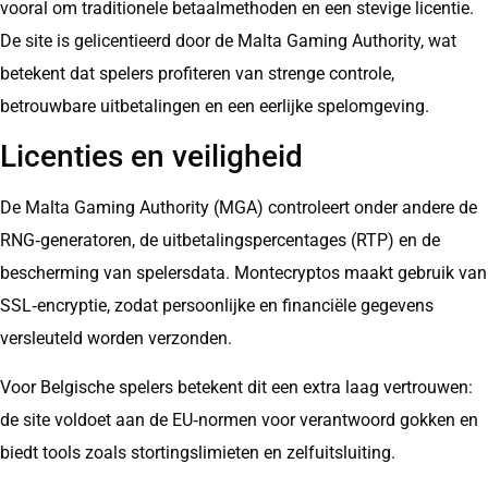
vooral om traditionele betaalmethoden en een stevige licentie.
De site is gelicentieerd door de Malta Gaming Authority, wat
betekent dat spelers profiteren van strenge controle,
betrouwbare uitbetalingen en een eerlijke spelomgeving.
Licenties en veiligheid
De Malta Gaming Authority (MGA) controleert onder andere de
RNG‑generatoren, de uitbetalingspercentages (RTP) en de
bescherming van spelersdata. Montecryptos maakt gebruik van
SSL‑encryptie, zodat persoonlijke en financiële gegevens
versleuteld worden verzonden.
Voor Belgische spelers betekent dit een extra laag vertrouwen:
de site voldoet aan de EU‑normen voor verantwoord gokken en
biedt tools zoals stortingslimieten en zelfuitsluiting.