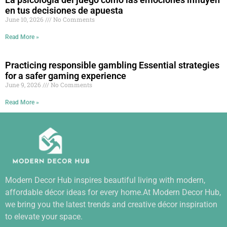
en tus decisiones de apuesta
June 10, 2026
No Comments
Read More »
Practicing responsible gambling Essential strategies
for a safer gaming experience
June 9, 2026
No Comments
Read More »
Modern Decor Hub inspires beautiful living with modern,
affordable décor ideas for every home.At Modern Decor Hub,
we bring you the latest trends and creative décor inspiration
to elevate your space.