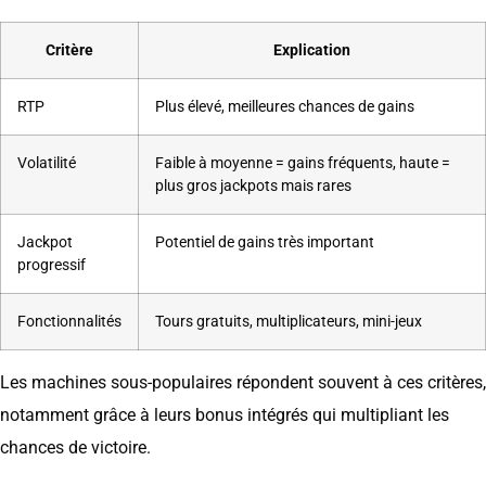
Critère
Explication
RTP
Plus élevé, meilleures chances de gains
Volatilité
Faible à moyenne = gains fréquents, haute =
plus gros jackpots mais rares
Jackpot
Potentiel de gains très important
progressif
Fonctionnalités
Tours gratuits, multiplicateurs, mini-jeux
Les machines sous-populaires répondent souvent à ces critères,
notamment grâce à leurs bonus intégrés qui multipliant les
chances de victoire.