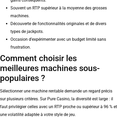
gains conséquents.
Souvent un RTP supérieur à la moyenne des grosses
machines.
Découverte de fonctionnalités originales et de divers
types de jackpots.
Occasion d’expérimenter avec un budget limité sans
frustration.
Comment choisir les
meilleures machines sous-
populaires ?
Sélectionner une machine rentable demande un regard précis
sur plusieurs critères. Sur Pure Casino, la diversité est large : il
faut privilégier celles avec un RTP proche ou supérieur à 96 % et
une volatilité adaptée à votre style de jeu.