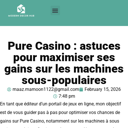
Pure Casino : astuces
pour maximiser ses
gains sur les machines
sous-populaires
maaz.mamoon1122@gmail.com
February 15, 2026
7:48 pm
En tant que éditeur d’un portail de jeux en ligne, mon objectif
est de vous guider pas à pas pour optimiser vos chances de
gains sur Pure Casino, notamment sur les machines à sous