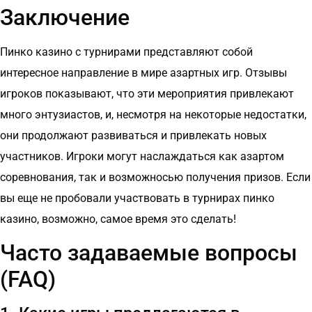
Заключение
Пинко казино с турнирами представляют собой
интересное направление в мире азартных игр. Отзывы
игроков показывают, что эти мероприятия привлекают
много энтузиастов, и, несмотря на некоторые недостатки,
они продолжают развиваться и привлекать новых
участников. Игроки могут наслаждаться как азартом
соревнования, так и возможносью получения призов. Если
вы еще не пробовали участвовать в турнирах пинко
казино, возможно, самое время это сделать!
Часто задаваемые вопросы
(FAQ)