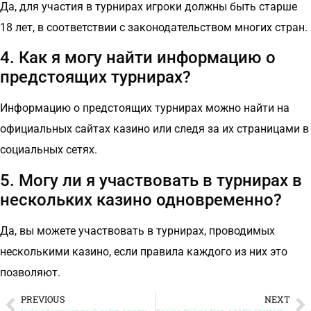
Да, для участия в турнирах игроки должны быть старше
18 лет, в соответствии с законодательством многих стран.
4. Как я могу найти информацию о
предстоящих турнирах?
Информацию о предстоящих турнирах можно найти на
официальных сайтах казино или следя за их страницами в
социальных сетях.
5. Могу ли я участвовать в турнирах в
нескольких казино одновременно?
Да, вы можете участвовать в турнирах, проводимых
несколькими казино, если правила каждого из них это
позволяют.
PREVIOUS
NEXT