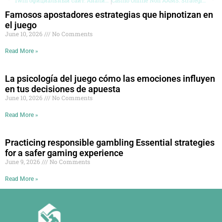
1win официальный сайт: Анализ рыночных трендов
Casino Online Non AAMS: Strategie di Marketing e Come Scegliere il Miglior Sito
Famosos apostadores estrategias que hipnotizan en
el juego
June 10, 2026
No Comments
Read More »
La psicología del juego cómo las emociones influyen
en tus decisiones de apuesta
June 10, 2026
No Comments
Read More »
Practicing responsible gambling Essential strategies
for a safer gaming experience
June 9, 2026
No Comments
Read More »