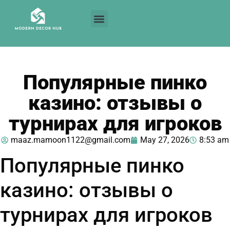
Популярные пинко
казино: отзывы о
турнирах для игроков
maaz.mamoon1122@gmail.com
May 27, 2026
8:53 am
Популярные пинко
казино: отзывы о
турнирах для игроков