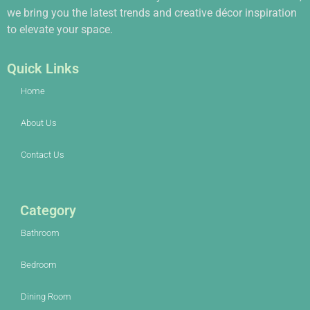
we bring you the latest trends and creative décor inspiration
to elevate your space.
Quick Links
Home
About Us
Contact Us
Category
Bathroom
Bedroom
Dining Room