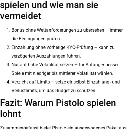
spielen und wie man sie
vermeidet
Bonus ohne Wettanforderungen zu übersehen – immer
die Bedingungen prüfen.
Einzahlung ohne vorherige KYC‑Prüfung – kann zu
verzögerten Auszahlungen führen.
Nur auf hohe Volatilität setzen – für Anfänger besser
Spiele mit niedriger bis mittlerer Volatilität wählen.
Verzicht auf Limits – setze dir selbst Einzahlung‑ und
Verlustlimits, um das Budget zu schützen.
Fazit: Warum Pistolo spielen
lohnt
Zusammengefasst bietet Pistolo ein ausgewogenes Paket aus