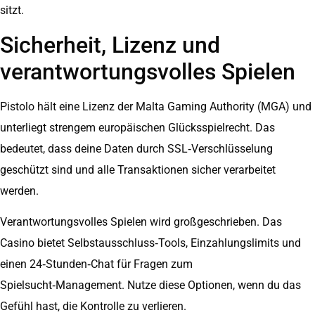
sitzt.
Sicherheit, Lizenz und
verantwortungsvolles Spielen
Pistolo hält eine Lizenz der Malta Gaming Authority (MGA) und
unterliegt strengem europäischen Glücksspielrecht. Das
bedeutet, dass deine Daten durch SSL‑Verschlüsselung
geschützt sind und alle Transaktionen sicher verarbeitet
werden.
Verantwortungsvolles Spielen wird großgeschrieben. Das
Casino bietet Selbstausschluss‑Tools, Einzahlungslimits und
einen 24‑Stunden‑Chat für Fragen zum
Spielsucht‑Management. Nutze diese Optionen, wenn du das
Gefühl hast, die Kontrolle zu verlieren.