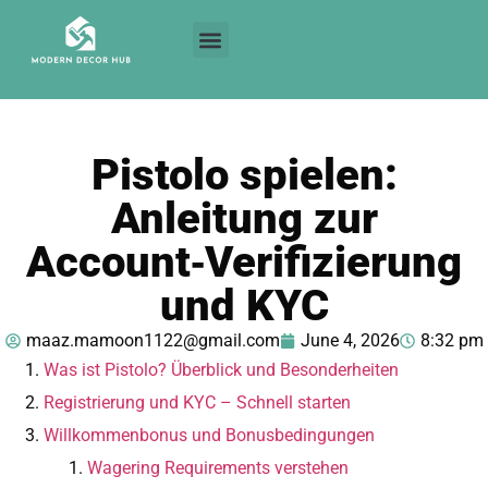
Pistolo spielen:
Anleitung zur
Account‑Verifizierung
und KYC
maaz.mamoon1122@gmail.com
June 4, 2026
8:32 pm
Was ist Pistolo? Überblick und Besonderheiten
Registrierung und KYC – Schnell starten
Willkommenbonus und Bonusbedingungen
Wagering Requirements verstehen