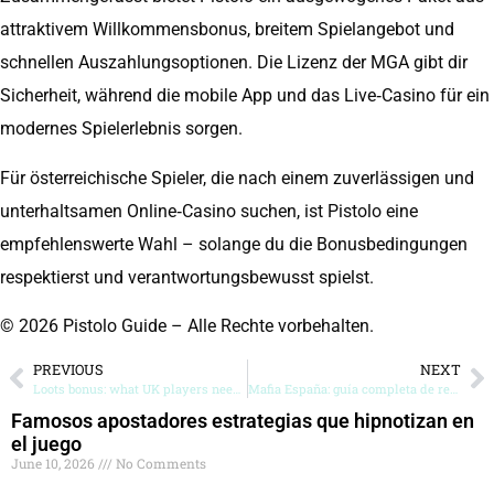
attraktivem Willkommensbonus, breitem Spielangebot und
schnellen Auszahlungsoptionen. Die Lizenz der MGA gibt dir
Sicherheit, während die mobile App und das Live‑Casino für ein
modernes Spielerlebnis sorgen.
Für österreichische Spieler, die nach einem zuverlässigen und
unterhaltsamen Online‑Casino suchen, ist Pistolo eine
empfehlenswerte Wahl – solange du die Bonusbedingungen
respektierst und verantwortungsbewusst spielst.
© 2026 Pistolo Guide – Alle Rechte vorbehalten.
PREVIOUS
NEXT
Loots bonus: what UK players need to know
Mafia España: guía completa de registro, bonos y pagos
Famosos apostadores estrategias que hipnotizan en
el juego
June 10, 2026
No Comments