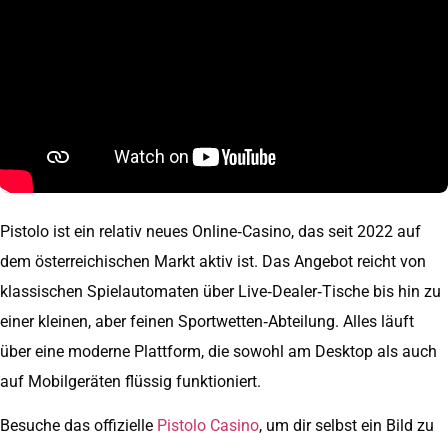
Pistolo ist ein relativ neues Online‑Casino, das seit 2022 auf
dem österreichischen Markt aktiv ist. Das Angebot reicht von
klassischen Spielautomaten über Live‑Dealer‑Tische bis hin zu
einer kleinen, aber feinen Sportwetten‑Abteilung. Alles läuft
über eine moderne Plattform, die sowohl am Desktop als auch
auf Mobilgeräten flüssig funktioniert.
Besuche das offizielle
Pistolo Casino
, um dir selbst ein Bild zu