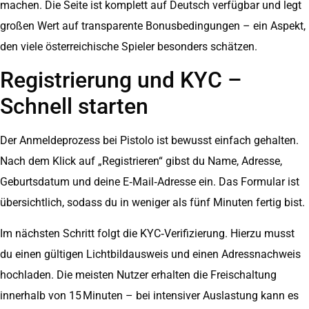
machen. Die Seite ist komplett auf Deutsch verfügbar und legt
großen Wert auf transparente Bonusbedingungen – ein Aspekt,
den viele österreichische Spieler besonders schätzen.
Registrierung und KYC –
Schnell starten
Der Anmeldeprozess bei Pistolo ist bewusst einfach gehalten.
Nach dem Klick auf „Registrieren“ gibst du Name, Adresse,
Geburtsdatum und deine E‑Mail‑Adresse ein. Das Formular ist
übersichtlich, sodass du in weniger als fünf Minuten fertig bist.
Im nächsten Schritt folgt die KYC‑Verifizierung. Hierzu musst
du einen gültigen Lichtbildausweis und einen Adressnachweis
hochladen. Die meisten Nutzer erhalten die Freischaltung
innerhalb von 15 Minuten – bei intensiver Auslastung kann es