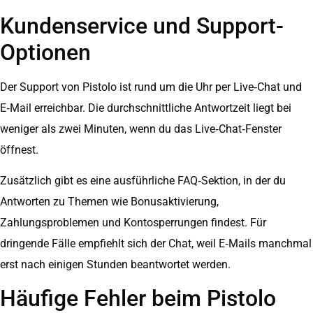
Kundenservice und Support-
Optionen
Der Support von Pistolo ist rund um die Uhr per Live‑Chat und
E‑Mail erreichbar. Die durchschnittliche Antwortzeit liegt bei
weniger als zwei Minuten, wenn du das Live‑Chat‑Fenster
öffnest.
Zusätzlich gibt es eine ausführliche FAQ‑Sektion, in der du
Antworten zu Themen wie Bonusaktivierung,
Zahlungsproblemen und Kontosperrungen findest. Für
dringende Fälle empfiehlt sich der Chat, weil E‑Mails manchmal
erst nach einigen Stunden beantwortet werden.
Häufige Fehler beim Pistolo