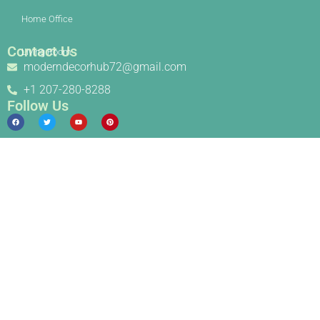
Home Office
Contact Us
Living Room
moderndecorhub72@gmail.com
+1 207-280-8288
Follow Us