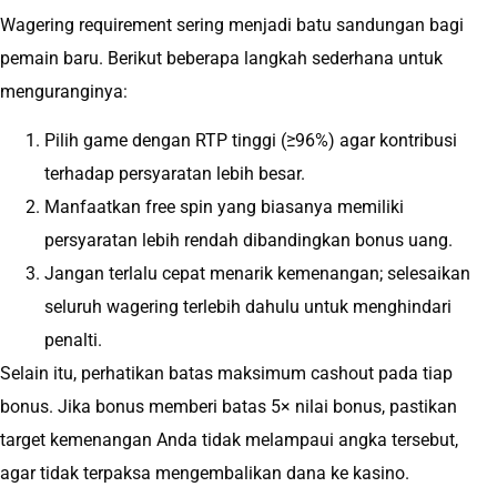
Wagering requirement sering menjadi batu sandungan bagi
pemain baru. Berikut beberapa langkah sederhana untuk
menguranginya:
Pilih game dengan RTP tinggi (≥96%) agar kontribusi
terhadap persyaratan lebih besar.
Manfaatkan free spin yang biasanya memiliki
persyaratan lebih rendah dibandingkan bonus uang.
Jangan terlalu cepat menarik kemenangan; selesaikan
seluruh wagering terlebih dahulu untuk menghindari
penalti.
Selain itu, perhatikan batas maksimum cashout pada tiap
bonus. Jika bonus memberi batas 5× nilai bonus, pastikan
target kemenangan Anda tidak melampaui angka tersebut,
agar tidak terpaksa mengembalikan dana ke kasino.