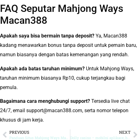
FAQ Seputar Mahjong Ways
Macan388
Apakah saya bisa bermain tanpa deposit?
Ya, Macan388
kadang menawarkan bonus tanpa deposit untuk pemain baru,
namun biasanya dengan batas kemenangan yang rendah.
Apakah ada batas taruhan minimum?
Untuk Mahjong Ways,
taruhan minimum biasanya Rp10, cukup terjangkau bagi
pemula.
Bagaimana cara menghubungi support?
Tersedia live chat
24/7, email support@macan388.com, serta nomor telepon
khusus di jam kerja.
PREVIOUS
NEXT
Panduan Situs Mahjong Ways Macan388 untuk Pemain Indonesia
Dolly casino – mobilní aplikace, hraní na cestách a výhody