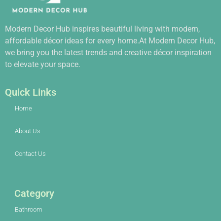
Modern Decor Hub inspires beautiful living with modern,
affordable décor ideas for every home.At Modern Decor Hub,
we bring you the latest trends and creative décor inspiration
to elevate your space.
Quick Links
Home
About Us
Contact Us
Category
Bathroom