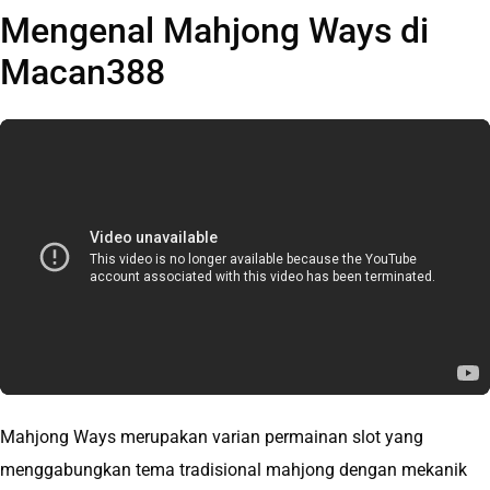
Mengenal Mahjong Ways di
Macan388
Mahjong Ways merupakan varian permainan slot yang
menggabungkan tema tradisional mahjong dengan mekanik