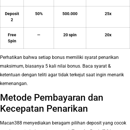
Deposit
50%
500.000
25x
2
Free
—
20 spin
20x
Spin
Perhatikan bahwa setiap bonus memiliki syarat penarikan
maksimum, biasanya 5 kali nilai bonus. Baca syarat &
ketentuan dengan teliti agar tidak terkejut saat ingin menarik
kemenangan.
Metode Pembayaran dan
Kecepatan Penarikan
Macan388 menyediakan beragam pilihan deposit yang cocok