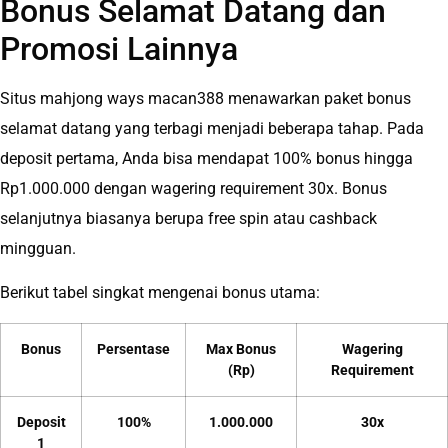
Bonus Selamat Datang dan
Promosi Lainnya
Situs mahjong ways macan388 menawarkan paket bonus
selamat datang yang terbagi menjadi beberapa tahap. Pada
deposit pertama, Anda bisa mendapat 100% bonus hingga
Rp1.000.000 dengan wagering requirement 30x. Bonus
selanjutnya biasanya berupa free spin atau cashback
mingguan.
Berikut tabel singkat mengenai bonus utama:
Bonus
Persentase
Max Bonus
Wagering
(Rp)
Requirement
Deposit
100%
1.000.000
30x
1