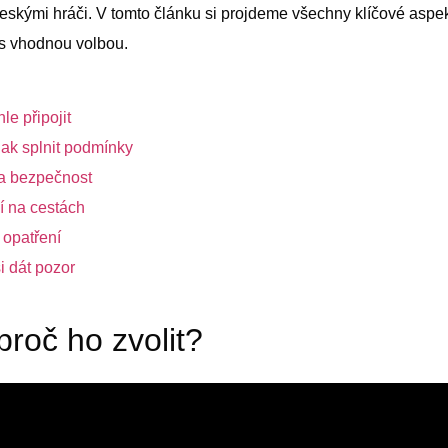
skými hráči. V tomto článku si projdeme všechny klíčové aspekt
s vhodnou volbou.
le připojit
ak splnit podmínky
 a bezpečnost
ní na cestách
opatření
i dát pozor
proč ho zvolit?