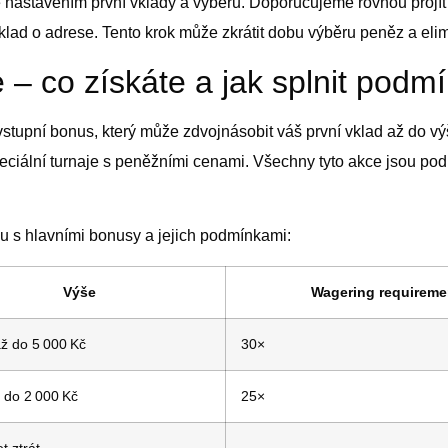
nastavením první vklady a výběrů. Doporučujeme rovnou projít s
ad o adrese. Tento krok může zkrátit dobu výběru peněz a elim
– co získáte a jak splnit podm
vstupní bonus, který může zdvojnásobit váš první vklad až do vý
eciální turnaje s peněžními cenami. Všechny tyto akce jsou p
u s hlavními bonusy a jejich podmínkami:
Výše
Wagering requireme
ž do 5 000 Kč
30×
 do 2 000 Kč
25×
t ztrát
–