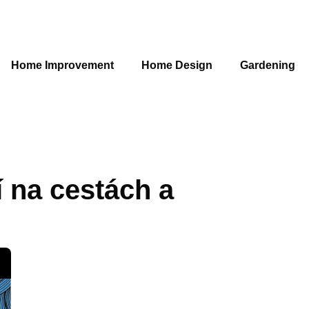
Home Improvement
Home Design
Gardening
í na cestách a