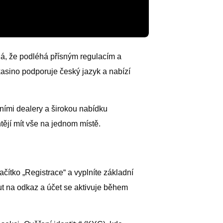
ná, že podléhá přísným regulacím a
 kasino podporuje český jazyk a nabízí
lními dealery a širokou nabídku
tějí mít vše na jednom místě.
ačítko „Registrace“ a vyplníte základní
out na odkaz a účet se aktivuje během