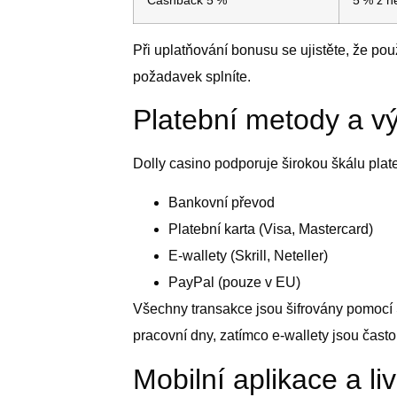
Při uplatňování bonusu se ujistěte, že po
požadavek splníte.
Platební metody a vý
Dolly casino podporuje širokou škálu plate
Bankovní převod
Platební karta (Visa, Mastercard)
E‑wallety (Skrill, Neteller)
PayPal (pouze v EU)
Všechny transakce jsou šifrovány pomocí S
pracovní dny, zatímco e‑wallety jsou čast
Mobilní aplikace a li