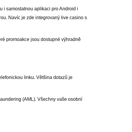
u i samostatnou aplikaci pro Android i
ou. Navíc je zde integrovaný live casino s
které promoakce jsou dostupné výhradně
elefonickou linku. Většina dotazů je
y‑laundering (AML). Všechny vaše osobní