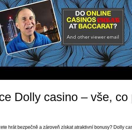
ce Dolly casino – vše, co 
ete hrát bezpečně a zároveň získat atraktivní bonusy? Dolly cas