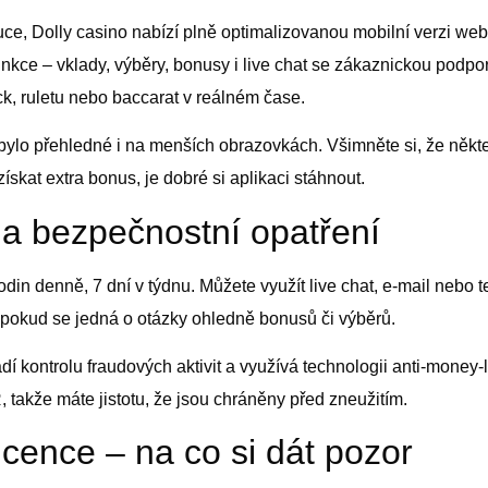
 ruce, Dolly casino nabízí plně optimalizovanou mobilní verzi web
nkce – vklady, výběry, bonusy i live chat se zákaznickou podpor
ck, ruletu nebo baccarat v reálném čase.
y bylo přehledné i na menších obrazovkách. Všimněte si, že ně
ískat extra bonus, je dobré si aplikaci stáhnout.
a bezpečnostní opatření
din denně, 7 dní v týdnu. Můžete využít live chat, e‑mail nebo t
pokud se jedná o otázky ohledně bonusů či výběrů.
í kontrolu fraudových aktivit a využívá technologii anti‑mone
takže máte jistotu, že jsou chráněny před zneužitím.
cence – na co si dát pozor