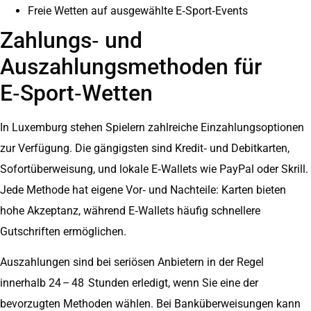
Freie Wetten auf ausgewählte E‑Sport‑Events
Zahlungs‑ und
Auszahlungsmethoden für
E‑Sport‑Wetten
In Luxemburg stehen Spielern zahlreiche Einzahlungsoptionen
zur Verfügung. Die gängigsten sind Kredit‑ und Debitkarten,
Sofortüberweisung, und lokale E‑Wallets wie PayPal oder Skrill.
Jede Methode hat eigene Vor‑ und Nachteile: Karten bieten
hohe Akzeptanz, während E‑Wallets häufig schnellere
Gutschriften ermöglichen.
Auszahlungen sind bei seriösen Anbietern in der Regel
innerhalb 24 – 48 Stunden erledigt, wenn Sie eine der
bevorzugten Methoden wählen. Bei Banküberweisungen kann