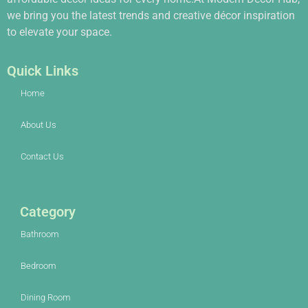
we bring you the latest trends and creative décor inspiration
to elevate your space.
Quick Links
Home
About Us
Contact Us
Category
Bathroom
Bedroom
Dining Room