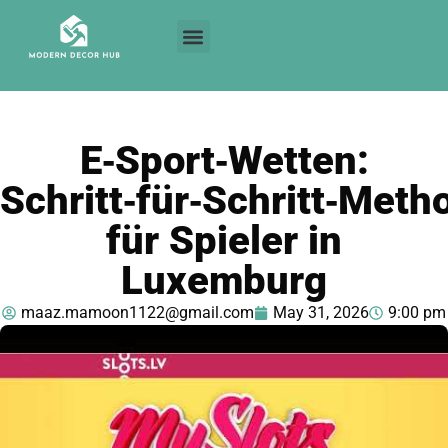
E‑Sport‑Wetten:
Schritt‑für‑Schritt‑Meth
für Spieler in
Luxemburg
maaz.mamoon1122@gmail.com
May 31, 2026
9:00 pm