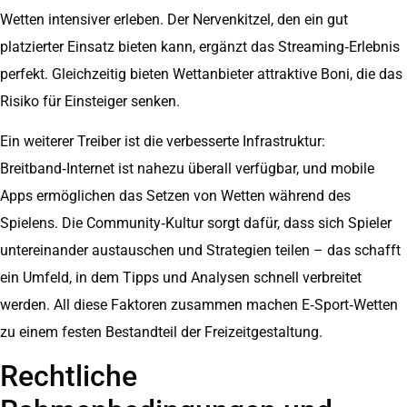
Wetten intensiver erleben. Der Nervenkitzel, den ein gut
platzierter Einsatz bieten kann, ergänzt das Streaming‑Erlebnis
perfekt. Gleichzeitig bieten Wettanbieter attraktive Boni, die das
Risiko für Einsteiger senken.
Ein weiterer Treiber ist die verbesserte Infrastruktur:
Breitband‑Internet ist nahezu überall verfügbar, und mobile
Apps ermöglichen das Setzen von Wetten während des
Spielens. Die Community‑Kultur sorgt dafür, dass sich Spieler
untereinander austauschen und Strategien teilen – das schafft
ein Umfeld, in dem Tipps und Analysen schnell verbreitet
werden. All diese Faktoren zusammen machen E‑Sport‑Wetten
zu einem festen Bestandteil der Freizeitgestaltung.
Rechtliche