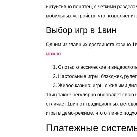
интуитивно понятен, с четкими раздела
мобильных устройств, что позволяет иг
Выбор игр в 1вин
Одним из главных достоинств казино 1
можно
Слоты: классические и видеослот
Настольные игры: блэкджек, рулетк
Живое казино: игры с живыми ди
1вин также регулярно обновляет свою б
отличает 1вин от традиционных методов
игры в демо-режиме, что отлично подх
Платежные системы