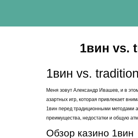
1вин vs. 
1вин vs. traditi
Меня зовут Александр Ивашев, и в это
азартных игр, которая привлекает вни
1вин перед традиционными методами аз
преимущества, недостатки и общую ат
Обзор казино 1вин