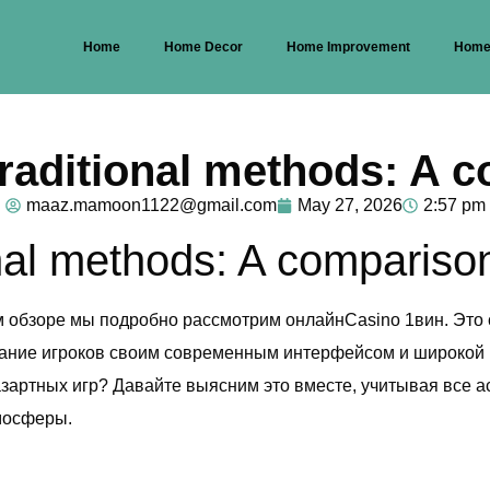
Home
Home Decor
Home Improvement
Home
traditional methods: A 
maaz.mamoon1122@gmail.com
May 27, 2026
2:57 pm
onal methods: A compariso
м обзоре мы подробно рассмотрим онлайнCasino 1вин. Это
мание игроков своим современным интерфейсом и широкой 
артных игр? Давайте выясним это вместе, учитывая все ас
мосферы.