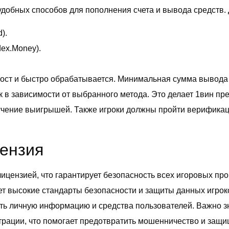
добных способов для пополнения счета и вывода средств.
).
ex.Money).
ост и быстро обрабатывается. Минимальная сумма вывода 
ок в зависимости от выбранного метода. Это делает 1вин п
лучение выигрышей. Также игроки должны пройти верифика
цензия
лицензией, что гарантирует безопасность всех игоровых пр
т высокие стандарты безопасности и защиты данных игрок
ь личную информацию и средства пользователей. Важно зн
трации, что помогает предотвратить мошенничество и защищ