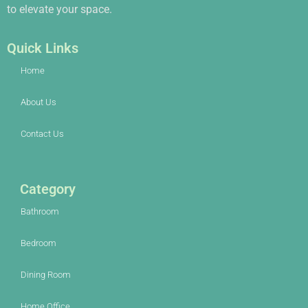
to elevate your space.
Quick Links
Home
About Us
Contact Us
Category
Bathroom
Bedroom
Dining Room
Home Office