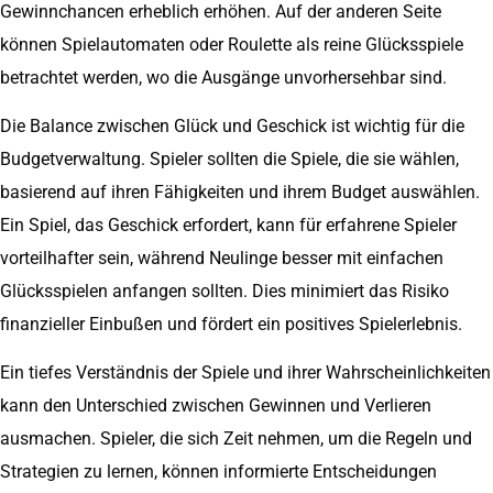
Gewinnchancen erheblich erhöhen. Auf der anderen Seite
können Spielautomaten oder Roulette als reine Glücksspiele
betrachtet werden, wo die Ausgänge unvorhersehbar sind.
Die Balance zwischen Glück und Geschick ist wichtig für die
Budgetverwaltung. Spieler sollten die Spiele, die sie wählen,
basierend auf ihren Fähigkeiten und ihrem Budget auswählen.
Ein Spiel, das Geschick erfordert, kann für erfahrene Spieler
vorteilhafter sein, während Neulinge besser mit einfachen
Glücksspielen anfangen sollten. Dies minimiert das Risiko
finanzieller Einbußen und fördert ein positives Spielerlebnis.
Ein tiefes Verständnis der Spiele und ihrer Wahrscheinlichkeiten
kann den Unterschied zwischen Gewinnen und Verlieren
ausmachen. Spieler, die sich Zeit nehmen, um die Regeln und
Strategien zu lernen, können informierte Entscheidungen