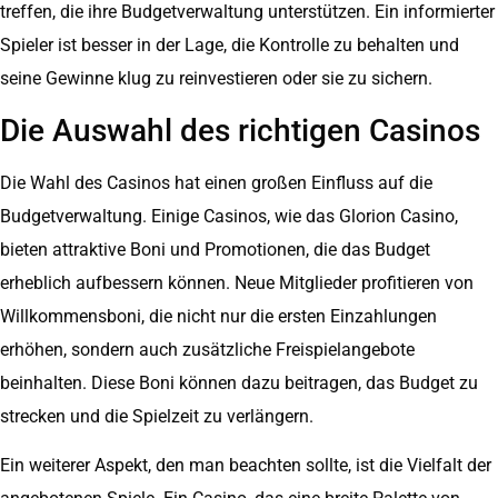
treffen, die ihre Budgetverwaltung unterstützen. Ein informierter
Spieler ist besser in der Lage, die Kontrolle zu behalten und
seine Gewinne klug zu reinvestieren oder sie zu sichern.
Die Auswahl des richtigen Casinos
Die Wahl des Casinos hat einen großen Einfluss auf die
Budgetverwaltung. Einige Casinos, wie das Glorion Casino,
bieten attraktive Boni und Promotionen, die das Budget
erheblich aufbessern können. Neue Mitglieder profitieren von
Willkommensboni, die nicht nur die ersten Einzahlungen
erhöhen, sondern auch zusätzliche Freispielangebote
beinhalten. Diese Boni können dazu beitragen, das Budget zu
strecken und die Spielzeit zu verlängern.
Ein weiterer Aspekt, den man beachten sollte, ist die Vielfalt der