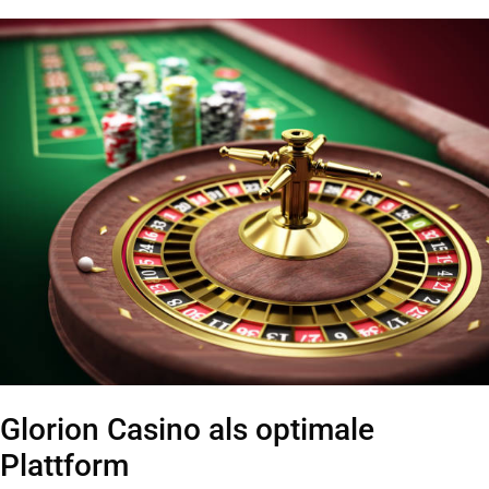
Glorion Casino als optimale
Plattform