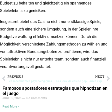
Budget zu behalten und gleichzeitig ein spannendes
Spielerlebnis zu genießen.
Insgesamt bietet das Casino nicht nur erstklassige Spiele,
sondern auch eine sichere Umgebung, in der Spieler ihre
Budgetverwaltung effektiv umsetzen können. Durch die
Möglichkeit, verschiedene Zahlungsmethoden zu wählen und
von attraktiven Bonusangeboten zu profitieren, wird das
Spielerlebnis nicht nur unterhaltsam, sondern auch finanziell
verantwortungsvoll gestaltet.
PREVIOUS
NEXT
Les mécanismes psychologiques derrière l'attrait du jeu en casino
Les jeux de casino populaires expliqués une plongée dans l'univers du divertissement
Famosos apostadores estrategias que hipnotizan en
el juego
June 10, 2026
No Comments
Read More »