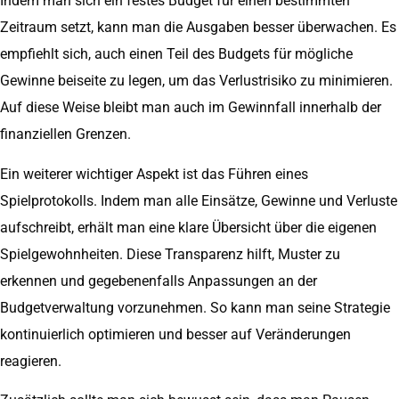
Indem man sich ein festes Budget für einen bestimmten
Zeitraum setzt, kann man die Ausgaben besser überwachen. Es
empfiehlt sich, auch einen Teil des Budgets für mögliche
Gewinne beiseite zu legen, um das Verlustrisiko zu minimieren.
Auf diese Weise bleibt man auch im Gewinnfall innerhalb der
finanziellen Grenzen.
Ein weiterer wichtiger Aspekt ist das Führen eines
Spielprotokolls. Indem man alle Einsätze, Gewinne und Verluste
aufschreibt, erhält man eine klare Übersicht über die eigenen
Spielgewohnheiten. Diese Transparenz hilft, Muster zu
erkennen und gegebenenfalls Anpassungen an der
Budgetverwaltung vorzunehmen. So kann man seine Strategie
kontinuierlich optimieren und besser auf Veränderungen
reagieren.