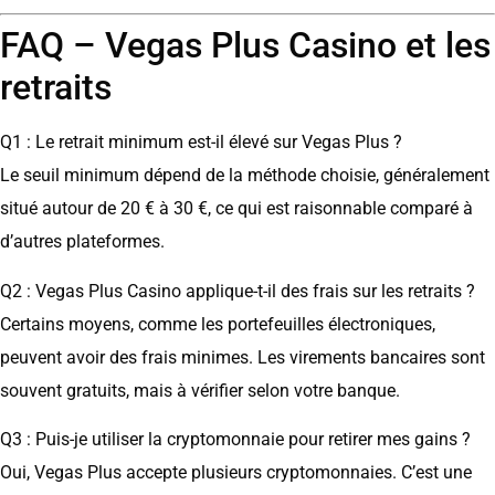
FAQ – Vegas Plus Casino et les
retraits
Q1 : Le retrait minimum est-il élevé sur Vegas Plus ?
Le seuil minimum dépend de la méthode choisie, généralement
situé autour de 20 € à 30 €, ce qui est raisonnable comparé à
d’autres plateformes.
Q2 : Vegas Plus Casino applique-t-il des frais sur les retraits ?
Certains moyens, comme les portefeuilles électroniques,
peuvent avoir des frais minimes. Les virements bancaires sont
souvent gratuits, mais à vérifier selon votre banque.
Q3 : Puis-je utiliser la cryptomonnaie pour retirer mes gains ?
Oui, Vegas Plus accepte plusieurs cryptomonnaies. C’est une