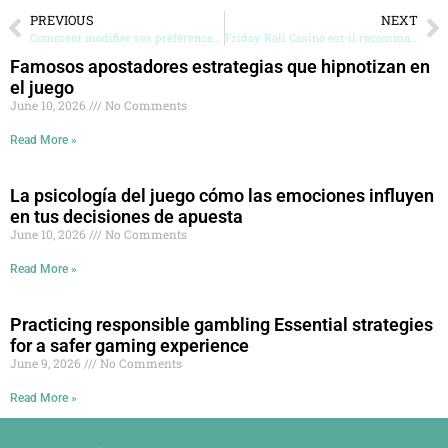
PREVIOUS
NEXT
Comment modifier ses préférences et paramètres sur All Wins Casino facilement
Friday Roll Casino est-il recommandé pour les joueurs avec un budget limité ?
Famosos apostadores estrategias que hipnotizan en
el juego
June 10, 2026
No Comments
Read More »
La psicología del juego cómo las emociones influyen
en tus decisiones de apuesta
June 10, 2026
No Comments
Read More »
Practicing responsible gambling Essential strategies
for a safer gaming experience
June 9, 2026
No Comments
Read More »