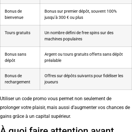
Bonus de
Bonus sur premier dépôt, souvent 100%
bienvenue
jusqu’à 300 € ou plus
Tours gratuits
Un nombre défini de free spins sur des
machines populaires
Bonus sans
Argent ou tours gratuits offerts sans dépôt
dépôt
préalable
Bonus de
Offres sur dépôts suivants pour fidéliser les
rechargement
joueurs
Utiliser un code promo vous permet non seulement de
prolonger votre plaisir, mais aussi d’augmenter vos chances de
gains grâce à un capital supérieur.
À quoi faire attention avant