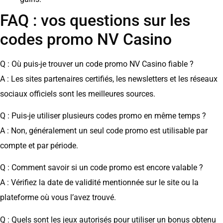
FAQ : vos questions sur les
codes promo NV Casino
Q : Où puis-je trouver un code promo NV Casino fiable ?
A : Les sites partenaires certifiés, les newsletters et les réseaux
sociaux officiels sont les meilleures sources.
Q : Puis-je utiliser plusieurs codes promo en même temps ?
A : Non, généralement un seul code promo est utilisable par
compte et par période.
Q : Comment savoir si un code promo est encore valable ?
A : Vérifiez la date de validité mentionnée sur le site ou la
plateforme où vous l’avez trouvé.
Q : Quels sont les jeux autorisés pour utiliser un bonus obtenu