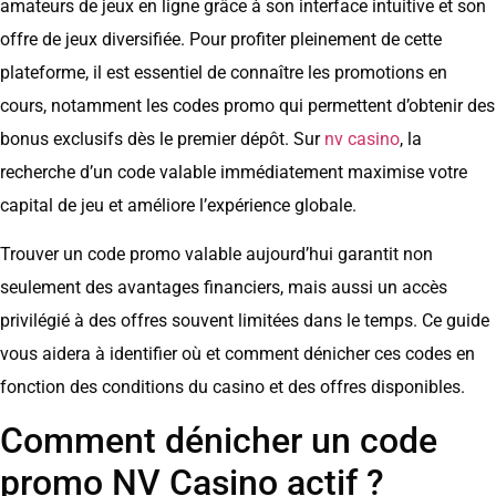
amateurs de jeux en ligne grâce à son interface intuitive et son
offre de jeux diversifiée. Pour profiter pleinement de cette
plateforme, il est essentiel de connaître les promotions en
cours, notamment les codes promo qui permettent d’obtenir des
bonus exclusifs dès le premier dépôt. Sur
nv casino
, la
recherche d’un code valable immédiatement maximise votre
capital de jeu et améliore l’expérience globale.
Trouver un code promo valable aujourd’hui garantit non
seulement des avantages financiers, mais aussi un accès
privilégié à des offres souvent limitées dans le temps. Ce guide
vous aidera à identifier où et comment dénicher ces codes en
fonction des conditions du casino et des offres disponibles.
Comment dénicher un code
promo NV Casino actif ?