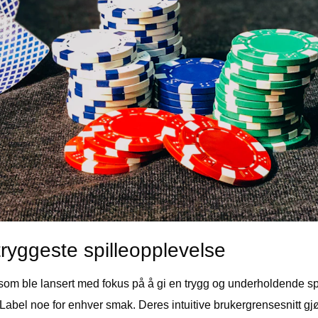
ryggeste spilleopplevelse
om ble lansert med fokus på å gi en trygg og underholdende spi
tLabel noe for enhver smak. Deres intuitive brukergrensesnitt gjør