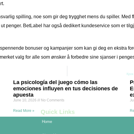
t.
svarlig spilling, noe som gir deg trygghet mens du spiller. Med f
ta ut penger. BetLabel har også dedikert kundeservice som er til
spennende bonuser og kampanjer som kan gi deg en ekstra fordel
tmerket valg for alle som ønsker å forbedre sine sjanser i penge
Крок 
La psicología del juego cómo las
P
emociones influyen en tus decisiones de
E
apuesta
e
June 10, 2026
No Comments
Ju
Read More »
Quick Links
Re
Home