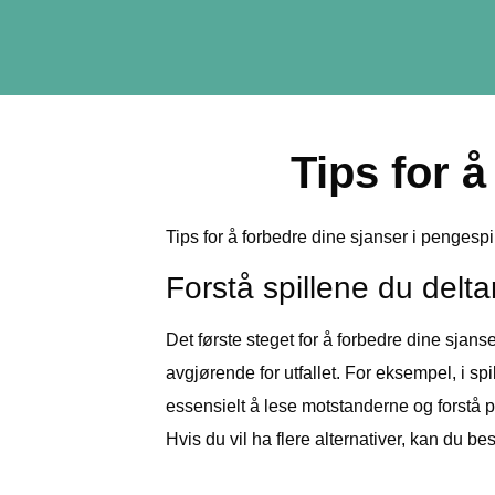
Tips for å
Tips for å forbedre dine sjanser i pengespil
Forstå spillene du deltar
Det første steget for å forbedre dine sjanse
avgjørende for utfallet. For eksempel, i spi
essensielt å lese motstanderne og forstå p
Hvis du vil ha flere alternativer, kan du b