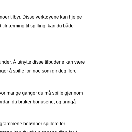
oer tilbyr. Disse verktøyene kan hjelpe
 tilnærming til spilling, kan du både
under. Å utnytte disse tilbudene kan være
er å spille for, noe som gir deg flere
 hvor mange ganger du må spille gjennom
hvordan du bruker bonusene, og unngå
rogrammene belønner spillere for