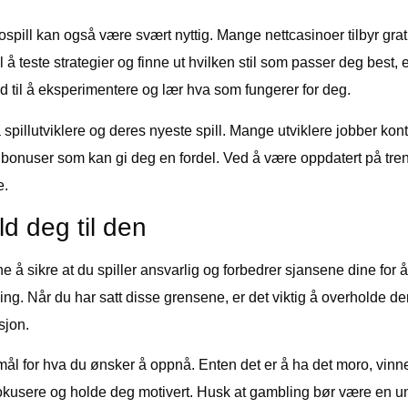
ospill kan også være svært nyttig. Mange nettcasinoer tilbyr grat
l å teste strategier og finne ut hvilken stil som passer deg best, e
tid til å eksperimentere og lær hva som fungerer for deg.
å spillutviklere og deres nyeste spill. Mange utviklere jobber kon
 bonuser som kan gi deg en fordel. Ved å være oppdatert på tren
e.
ld deg til den
 å sikre at du spiller ansvarlig og forbedrer sjansene dine for 
illing. Når du har satt disse grensene, er det viktig å overholde 
sjon.
mål for hva du ønsker å oppnå. Enten det er å ha det moro, vinn
 fokusere og holde deg motivert. Husk at gambling bør være en u