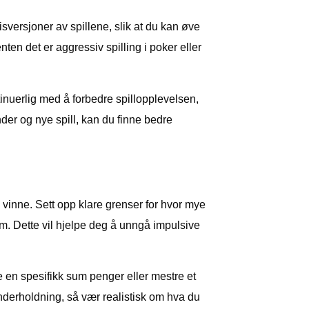
isversjoner av spillene, slik at du kan øve
nten det er aggressiv spilling i poker eller
tinuerlig med å forbedre spillopplevelsen,
der og nye spill, kan du finne bedre
å vinne. Sett opp klare grenser for hvor mye
dem. Dette vil hjelpe deg å unngå impulsive
e en spesifikk sum penger eller mestre et
nderholdning, så vær realistisk om hva du