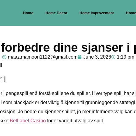
Home
Home Decor
Home Improvement
Home
 forbedre dine sjanser i
maaz.mamoon1122@gmail.com
June 3, 2026
1:19 pm
l
 i
r i pengespill er å forstå spillene du spiller. Hver type spill har 
ll som blackjack er det viktig å kjenne til grunnleggende strategi 
osisjon. Jo bedre du kjenner spillet, jo mer informerte valg kan
esøke
BetLabel Casino
for et variert utvalg av spill.