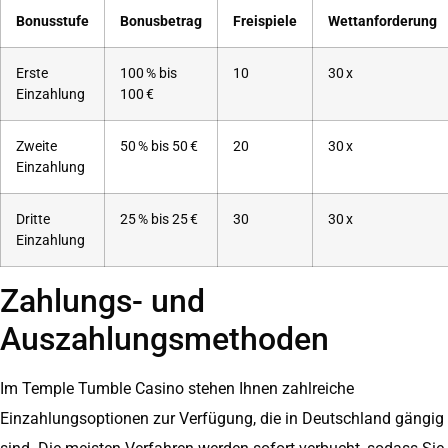
Bonusstufe
Bonusbetrag
Freispiele
Wettanforderung
Erste
100 % bis
10
30 x
Einzahlung
100 €
Zweite
50 % bis 50 €
20
30 x
Einzahlung
Dritte
25 % bis 25 €
30
30 x
Einzahlung
Zahlungs- und
Auszahlungsmethoden
Im Temple Tumble Casino stehen Ihnen zahlreiche
Einzahlungsoptionen zur Verfügung, die in Deutschland gängig