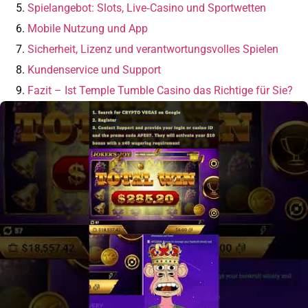
Spielangebot: Slots, Live‑Casino und Sportwetten
Mobile Nutzung und App
Sicherheit, Lizenz und verantwortungsvolles Spielen
Kundenservice und Support
Fazit – Ist Temple Tumble Casino das Richtige für Sie?