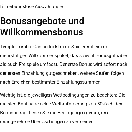
für reibungslose Auszahlungen.
Bonusangebote und
Willkommensbonus
Temple Tumble Casino lockt neue Spieler mit einem
mehrstufigen Willkommenspaket, das sowohl Bonusguthaben
als auch Freispiele umfasst. Der erste Bonus wird sofort nach
der ersten Einzahlung gutgeschrieben, weitere Stufen folgen
nach Erreichen bestimmter Einzahlungssummen.
Wichtig ist, die jeweiligen Wettbedingungen zu beachten: Die
meisten Boni haben eine Wettanforderung von 30‑fach dem
Bonusbetrag. Lesen Sie die Bedingungen genau, um
unangenehme Überraschungen zu vermeiden.