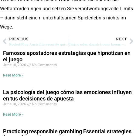
Wettanforderungen und setzen Sie verantwortungsvolle Limits
– dann steht einem unterhaltsamen Spielerlebnis nichts im
Wege.
PREVIOUS
NEXT
Rocket Play Australia security guide – licensing, safety & responsible gambling
Casino uden dansk licens bonus – hvad du skal vide
Famosos apostadores estrategias que hipnotizan en
el juego
June 10, 2026
No Comments
Read More »
La psicología del juego cómo las emociones influyen
en tus decisiones de apuesta
June 10, 2026
No Comments
Read More »
Practicing responsible gambling Essential strategies