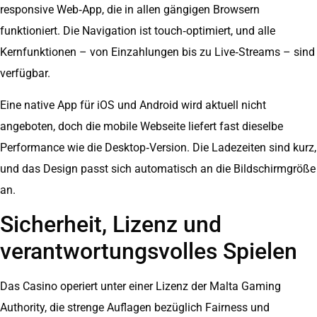
responsive Web‑App, die in allen gängigen Browsern
funktioniert. Die Navigation ist touch‑optimiert, und alle
Kernfunktionen – von Einzahlungen bis zu Live‑Streams – sind
verfügbar.
Eine native App für iOS und Android wird aktuell nicht
angeboten, doch die mobile Webseite liefert fast dieselbe
Performance wie die Desktop‑Version. Die Ladezeiten sind kurz,
und das Design passt sich automatisch an die Bildschirmgröße
an.
Sicherheit, Lizenz und
verantwortungsvolles Spielen
Das Casino operiert unter einer Lizenz der Malta Gaming
Authority, die strenge Auflagen bezüglich Fairness und