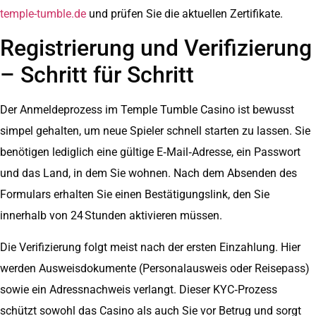
temple-tumble.de
und prüfen Sie die aktuellen Zertifikate.
Registrierung und Verifizierung
– Schritt für Schritt
Der Anmeldeprozess im Temple Tumble Casino ist bewusst
simpel gehalten, um neue Spieler schnell starten zu lassen. Sie
benötigen lediglich eine gültige E‑Mail‑Adresse, ein Passwort
und das Land, in dem Sie wohnen. Nach dem Absenden des
Formulars erhalten Sie einen Bestätigungslink, den Sie
innerhalb von 24 Stunden aktivieren müssen.
Die Verifizierung folgt meist nach der ersten Einzahlung. Hier
werden Ausweisdokumente (Personalausweis oder Reisepass)
sowie ein Adressnachweis verlangt. Dieser KYC‑Prozess
schützt sowohl das Casino als auch Sie vor Betrug und sorgt