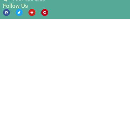
Follow Us