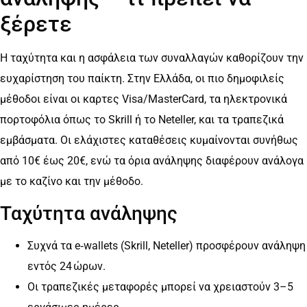
ξέρετε
Η ταχύτητα και η ασφάλεια των συναλλαγών καθορίζουν την
ευχαρίστηση του παίκτη. Στην Ελλάδα, οι πιο δημοφιλείς
μέθοδοι είναι οι καρτες Visa/MasterCard, τα ηλεκτρονικά
πορτοφόλια όπως το Skrill ή το Neteller, και τα τραπεζικά
εμβάσματα. Οι ελάχιστες καταθέσεις κυμαίνονται συνήθως
από 10€ έως 20€, ενώ τα όρια ανάληψης διαφέρουν ανάλογα
με το καζίνο και την μέθοδο.
Ταχύτητα ανάληψης
Συχνά τα e‑wallets (Skrill, Neteller) προσφέρουν ανάληψη
εντός 24 ώρων.
Οι τραπεζικές μεταφορές μπορεί να χρειαστούν 3–5