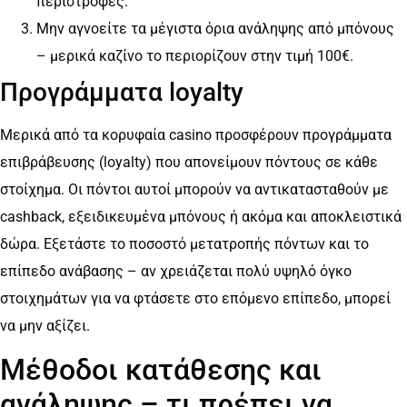
περιστροφές.
Μην αγνοείτε τα μέγιστα όρια ανάληψης από μπόνους
– μερικά καζίνο το περιορίζουν στην τιμή 100€.
Προγράμματα loyalty
Μερικά από τα κορυφαία casino προσφέρουν προγράμματα
επιβράβευσης (loyalty) που απονείμουν πόντους σε κάθε
στοίχημα. Οι πόντοι αυτοί μπορούν να αντικατασταθούν με
cashback, εξειδικευμένα μπόνους ή ακόμα και αποκλειστικά
δώρα. Εξετάστε το ποσοστό μετατροπής πόντων και το
επίπεδο ανάβασης – αν χρειάζεται πολύ υψηλό όγκο
στοιχημάτων για να φτάσετε στο επόμενο επίπεδο, μπορεί
να μην αξίζει.
Μέθοδοι κατάθεσης και
ανάληψης – τι πρέπει να