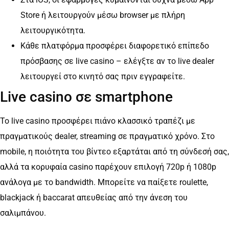
Store ή λειτουργούν μέσω browser με πλήρη
λειτουργικότητα.
Κάθε πλατφόρμα προσφέρει διαφορετικό επίπεδο
πρόσβασης σε live casino – ελέγξτε αν το live dealer
λειτουργεί στο κινητό σας πριν εγγραφείτε.
Live casino σε smartphone
Το live casino προσφέρει πιάνο κλασσικό τραπέζι με
πραγματικούς dealer, streaming σε πραγματικό χρόνο. Στο
mobile, η ποιότητα του βίντεο εξαρτάται από τη σύνδεσή σας,
αλλά τα κορυφαία casino παρέχουν επιλογή 720p ή 1080p
ανάλογα με το bandwidth. Μπορείτε να παίξετε roulette,
blackjack ή baccarat απευθείας από την άνεση του
σαλιμπάνου.