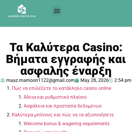
Τα Καλύτερα Casino:
Βήματα εγγραφής και
ασφαλής έναρξη
maaz.mamoon1122@gmail.com
May 28, 2026
2:54 pm
Πώς να επιλέξετε το κατάλληλο casino online
Άδεια και ρυθμιστικό πλαίσιο
Ασφάλεια και προστασία δεδομένων
Καλύτερα μπόνους και πώς να τα αξιοποιήσετε
Welcome bonus & wagering requirements