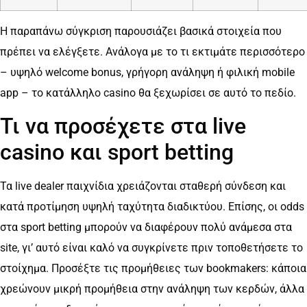
Η παραπάνω σύγκριση παρουσιάζει βασικά στοιχεία που
πρέπει να ελέγξετε. Ανάλογα με το τι εκτιμάτε περισσότερο
– υψηλό welcome bonus, γρήγορη ανάληψη ή φιλική mobile
app – το κατάλληλο casino θα ξεχωρίσει σε αυτό το πεδίο.
Τι να προσέχετε στα live
casino και sport betting
Τα live dealer παιχνίδια χρειάζονται σταθερή σύνδεση και
κατά προτίμηση υψηλή ταχύτητα διαδικτύου. Επίσης, οι odds
στα sport betting μπορούν να διαφέρουν πολύ ανάμεσα στα
site, γι’ αυτό είναι καλό να συγκρίνετε πριν τοποθετήσετε το
στοίχημα. Προσέξτε τις προμήθειες των bookmakers: κάποια
χρεώνουν μικρή προμήθεια στην ανάληψη των κερδών, άλλα