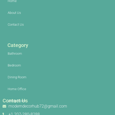
Home
About Us
Contact Us
Category
Bathroom
Bedroom
Dining Room
Home Office
Contact Us
Living Room
moderndecorhub72@gmail.com
+1 207-280-8288