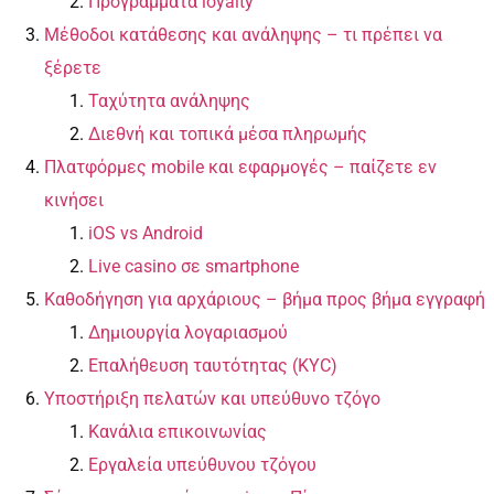
Προγράμματα loyalty
Μέθοδοι κατάθεσης και ανάληψης – τι πρέπει να
ξέρετε
Ταχύτητα ανάληψης
Διεθνή και τοπικά μέσα πληρωμής
Πλατφόρμες mobile και εφαρμογές – παίζετε εν
κινήσει
iOS vs Android
Live casino σε smartphone
Καθοδήγηση για αρχάριους – βήμα προς βήμα εγγραφή
Δημιουργία λογαριασμού
Επαλήθευση ταυτότητας (KYC)
Υποστήριξη πελατών και υπεύθυνο τζόγο
Κανάλια επικοινωνίας
Εργαλεία υπεύθυνου τζόγου