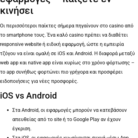
κινήσει
Οι περισσότεροι παίκτες σήμερα πηγαίνουν στο casino από
το smartphone τους. Ένα καλό casino πρέπει να διαθέτει
responsive website ή ειδική εφαρμογή, ώστε η εμπειρία
τζόγου να είναι ομαλή σε iOS και Android. Η διαφορά μεταξύ
web app και native app είναι κυρίως στο χρόνο φόρτωσης –
το app συνήθως φορτώνει πιο γρήγορα και προσφέρει
ειδοποιήσεις για νέες προσφορές.
iOS vs Android
Στα Android, οι εφαρμογές μπορούν να κατεβάσουν
απευθείας από το site ή το Google Play αν έχουν
έγκριση.
Στα iOS, οι εφαρμογές κυμαίνονται συχνά μέσω App