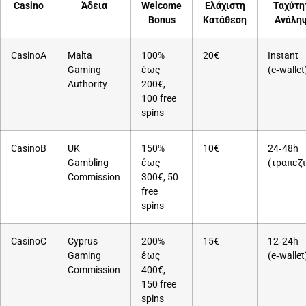
Casino
Άδεια
Welcome
Ελάχιστη
Ταχύτη
Bonus
Κατάθεση
Ανάλη
CasinoA
Malta
100%
20€
Instant
Gaming
έως
(e‑wallet
Authority
200€,
100 free
spins
CasinoB
UK
150%
10€
24‑48h
Gambling
έως
(τραπεζι
Commission
300€, 50
free
spins
CasinoC
Cyprus
200%
15€
12‑24h
Gaming
έως
(e‑wallet
Commission
400€,
150 free
spins