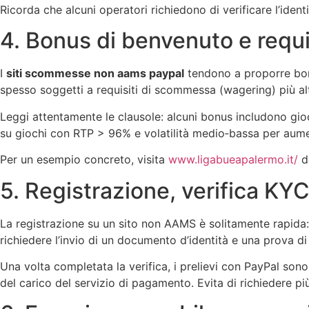
Ricorda che alcuni operatori richiedono di verificare l’ide
4. Bonus di benvenuto e requ
I
siti scommesse non aams paypal
tendono a proporre bonu
spesso soggetti a requisiti di scommessa (wagering) più al
Leggi attentamente le clausole: alcuni bonus includono gioch
su giochi con RTP > 96% e volatilità medio‑bassa per aumen
Per un esempio concreto, visita
www.ligabueapalermo.it/
do
5. Registrazione, verifica KYC
La registrazione su un sito non AAMS è solitamente rapida:
richiedere l’invio di un documento d’identità e una prova di
Una volta completata la verifica, i prelievi con PayPal sono
del carico del servizio di pagamento. Evita di richiedere pi