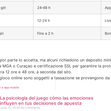
giri
24‑48 h
App
12‑24 h
Live
iri
Fino a 2 h
Bon
or parte lo accetta, ma alcuni richiedono un deposito mini
a MGA o Curaçao e certificazione SSL per garantire la prot
ra 12 ore e 48 ore, a seconda del sito.
a gioco online sono soggetti a tassazione se provengono da 
i e app mobile
La psicología del juego cómo las emociones
influyen en tus decisiones de apuesta
June 10, 2026
No Comments