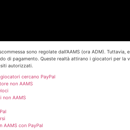
 di scommessa sono regolate dall’AAMS (ora ADM). Tuttavia,
i pagamento. Queste realtà attirano i giocatori per la velo
iti autorizzati.
giocatori cercano PayPal
ratore non AAMS
loci
iti non AAMS
Pal
rsi
non AAMS con PayPal