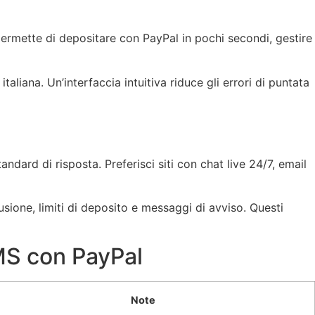
ermette di depositare con PayPal in pochi secondi, gestire
aliana. Un’interfaccia intuitiva riduce gli errori di puntata
ard di risposta. Preferisci siti con chat live 24/7, email
usione, limiti di deposito e messaggi di avviso. Questi
MS con PayPal
Note