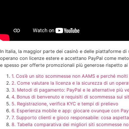
In Italia, la maggior parte dei casinò e delle piattaforme
operano con licenze estere e accettano PayPal come metodo d
e spesso per offerte promozionali più generose rispetto ai s
1. Cos’è un sito scommesse non AAMS e perché molti 
2. Come valutare la licenza e la sicurezza di un ope
3. Metodi di pagamento: PayPal e le alternative più ve
4. Bonus di benvenuto e requisiti di scommessa sui s
5. Registrazione, verifica KYC e tempi di prelievo
6. Esperienza mobile e app: giocare ovunque con Pay
7. Supporto clienti e gioco responsabile: cosa aspetta
8. Tabella comparativa dei migliori siti scommesse 