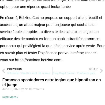
option pour une réponse quasi instantanée.
En résumé, Betzino Casino propose un support client réactif et
accessible, un atout majeur pour un joueur qui souhaite un
service fiable et rapide. La diversité des canaux et la gestion
efficace des demandes en font un choix attractif, notamment
pour ceux qui privilégient la qualité du service après-vente. Pour
en savoir plus et tester l’expérience par vous-même, rendez-
vous sur https://casinos-betzino.com.
PREVIOUS
NEXT
Goldenbet : Quelles sont les nouveautés pour les comptes vérifiés ?
Play Regal Casino : Confiance garantie par sa licence officielle
Famosos apostadores estrategias que hipnotizan en
el juego
June 10, 2026
No Comments
Read More »