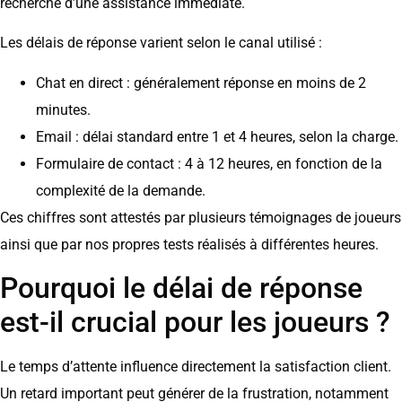
recherche d’une assistance immédiate.
Les délais de réponse varient selon le canal utilisé :
Chat en direct : généralement réponse en moins de 2
minutes.
Email : délai standard entre 1 et 4 heures, selon la charge.
Formulaire de contact : 4 à 12 heures, en fonction de la
complexité de la demande.
Ces chiffres sont attestés par plusieurs témoignages de joueurs
ainsi que par nos propres tests réalisés à différentes heures.
Pourquoi le délai de réponse
est-il crucial pour les joueurs ?
Le temps d’attente influence directement la satisfaction client.
Un retard important peut générer de la frustration, notamment