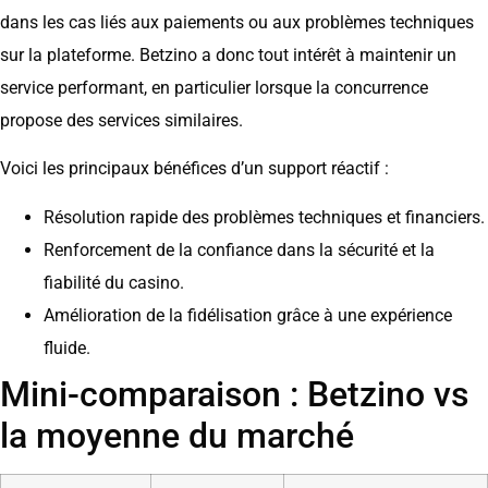
dans les cas liés aux paiements ou aux problèmes techniques
sur la plateforme. Betzino a donc tout intérêt à maintenir un
service performant, en particulier lorsque la concurrence
propose des services similaires.
Voici les principaux bénéfices d’un support réactif :
Résolution rapide des problèmes techniques et financiers.
Renforcement de la confiance dans la sécurité et la
fiabilité du casino.
Amélioration de la fidélisation grâce à une expérience
fluide.
Mini-comparaison : Betzino vs
la moyenne du marché