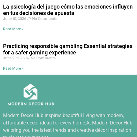
La psicología del juego cómo las emociones influyen
en tus decisiones de apuesta
June 10, 2026
No Comments
Read More »
Practicing responsible gambling Essential strategies
for a safer gaming experience
June 9, 2026
No Comments
Read More »
Modern Decor Hub inspires beautiful living with modern,
affordable décor ideas for every home.At Modern Decor Hub,
we bring you the latest trends and creative décor inspiration