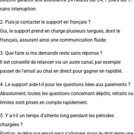
sans interruption.
2. Puis-je contacter le support en français ?
Oui, le support prend en charge plusieurs langues, dont le
français, assurant ainsi une communication fluide.
3. Que faire si ma demande reste sans réponse ?
Il est conseillé de relancer via un autre canal, par exemple
passer de l’email au chat en direct pour gagner en rapidité.
4. Le support aide-t-il pour les questions liées aux paiements ?
Absolument, toutes les questions concernant dépôts, retraits ou
limites sont prises en compte rapidement.
5. Y a-t-il un temps d’attente long pendant les périodes
chargées ?
Parfois, le délai par email peut s’allonger, mais le chat reste une