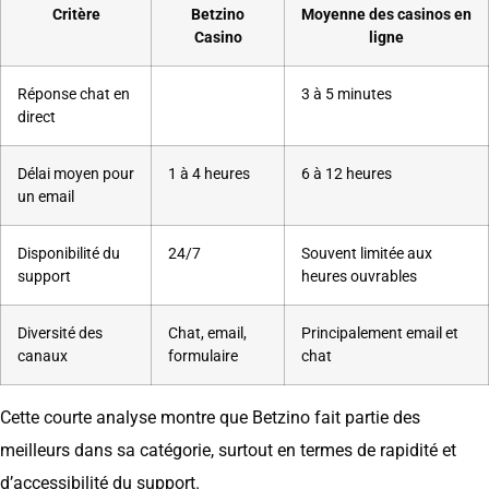
Critère
Betzino
Moyenne des casinos en
Casino
ligne
Réponse chat en
3 à 5 minutes
direct
Délai moyen pour
1 à 4 heures
6 à 12 heures
un email
Disponibilité du
24/7
Souvent limitée aux
support
heures ouvrables
Diversité des
Chat, email,
Principalement email et
canaux
formulaire
chat
Cette courte analyse montre que Betzino fait partie des
meilleurs dans sa catégorie, surtout en termes de rapidité et
d’accessibilité du support.