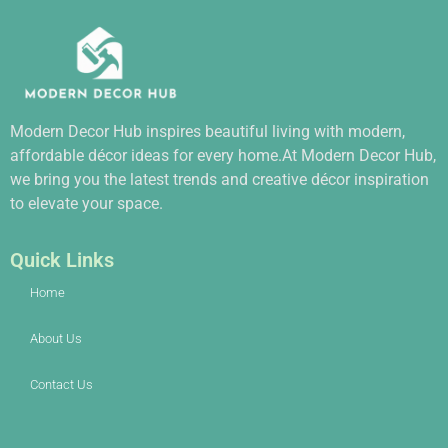
Modern Decor Hub inspires beautiful living with modern,
affordable décor ideas for every home.At Modern Decor Hub,
we bring you the latest trends and creative décor inspiration
to elevate your space.
Quick Links
Home
About Us
Contact Us