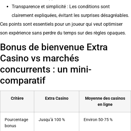
Transparence et simplicité : Les conditions sont
clairement expliquées, évitant les surprises désagréables.
Ces points sont essentiels pour un joueur qui veut optimiser
son expérience sans perdre du temps sur des règles opaques.
Bonus de bienvenue Extra
Casino vs marchés
concurrents : un mini-
comparatif
Critère
Extra Casino
Moyenne des casinos
en ligne
Pourcentage
Jusqu’à 100 %
Environ 50-75 %
bonus