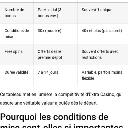
Nombre de
Pack initial (3
Souvent 1 unique
bonus
bonus env.)
Conditions de
30x (modéré)
40x et plus (plus strict)
mise
Free spins
Offerts dès le
Souvent offerts avec
premier dépôt
restrictions
Durée validité
7 à 14 jours
Variable, parfois moins
flexible
Ce tableau met en lumière la compétitivité d’Extra Casino, qui
assure une véritable valeur ajoutée dès le départ.
Pourquoi les conditions de
mise sont-elles si importantes