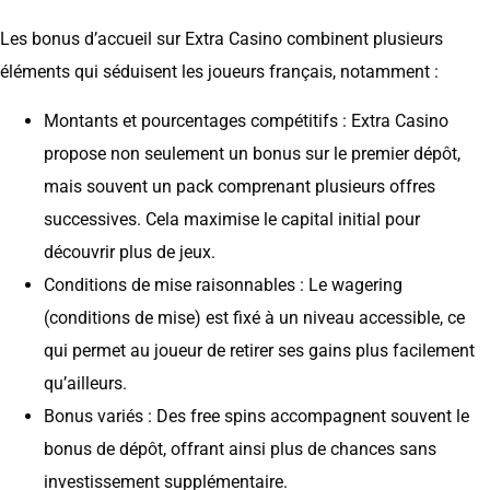
Les bonus d’accueil sur Extra Casino combinent plusieurs
éléments qui séduisent les joueurs français, notamment :
Montants et pourcentages compétitifs : Extra Casino
propose non seulement un bonus sur le premier dépôt,
mais souvent un pack comprenant plusieurs offres
successives. Cela maximise le capital initial pour
découvrir plus de jeux.
Conditions de mise raisonnables : Le wagering
(conditions de mise) est fixé à un niveau accessible, ce
qui permet au joueur de retirer ses gains plus facilement
qu’ailleurs.
Bonus variés : Des free spins accompagnent souvent le
bonus de dépôt, offrant ainsi plus de chances sans
investissement supplémentaire.