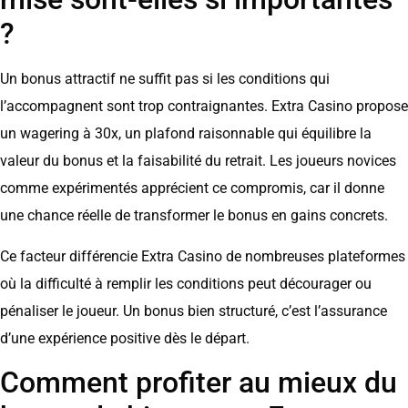
?
Un bonus attractif ne suffit pas si les conditions qui
l’accompagnent sont trop contraignantes. Extra Casino propose
un wagering à 30x, un plafond raisonnable qui équilibre la
valeur du bonus et la faisabilité du retrait. Les joueurs novices
comme expérimentés apprécient ce compromis, car il donne
une chance réelle de transformer le bonus en gains concrets.
Ce facteur différencie Extra Casino de nombreuses plateformes
où la difficulté à remplir les conditions peut décourager ou
pénaliser le joueur. Un bonus bien structuré, c’est l’assurance
d’une expérience positive dès le départ.
Comment profiter au mieux du