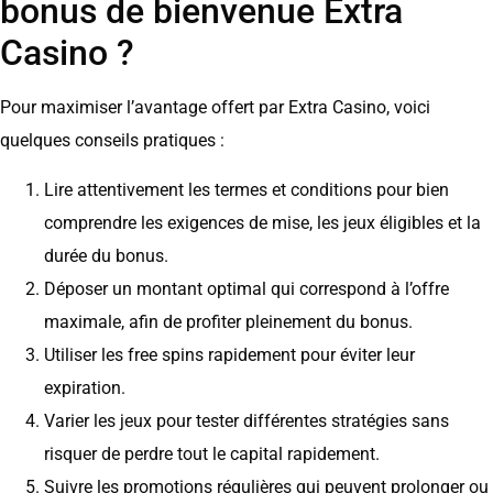
bonus de bienvenue Extra
Casino ?
Pour maximiser l’avantage offert par Extra Casino, voici
quelques conseils pratiques :
Lire attentivement les termes et conditions pour bien
comprendre les exigences de mise, les jeux éligibles et la
durée du bonus.
Déposer un montant optimal qui correspond à l’offre
maximale, afin de profiter pleinement du bonus.
Utiliser les free spins rapidement pour éviter leur
expiration.
Varier les jeux pour tester différentes stratégies sans
risquer de perdre tout le capital rapidement.
Suivre les promotions régulières qui peuvent prolonger ou