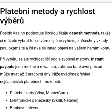
Platební metody a rychlost
výběrů
Posido kasino podporuje širokou škálu
deposit methods
, takže
si můžete vybrat to, co vám nejlépe vyhovuje. Všechny vklady
jsou okamžité a částka se ihned objeví na vašem herním kontu.
Při výběru se ale rychlost liší podle zvolené metody.
Instant
payouts
jsou možné u e‑walletů, zatímco bankovní převod
může trvat až 3 pracovní dny. Níže uvádíme přehled
nejčastějších platebních možností.
Platební karty (Visa, MasterCard)
Elektronické peněženky (Skrill, Neteller)
Bankovní převod