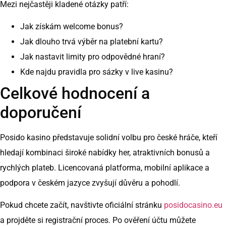
Mezi nejčastěji kladené otázky patří:
Jak získám welcome bonus?
Jak dlouho trvá výběr na platební kartu?
Jak nastavit limity pro odpovědné hraní?
Kde najdu pravidla pro sázky v live kasinu?
Celkové hodnocení a
doporučení
Posido kasino představuje solidní volbu pro české hráče, kteří
hledají kombinaci široké nabídky her, atraktivních bonusů a
rychlých plateb. Licencovaná platforma, mobilní aplikace a
podpora v českém jazyce zvyšují důvěru a pohodlí.
Pokud chcete začít, navštivte oficiální stránku
posidocasino.eu
a projděte si registrační proces. Po ověření účtu můžete