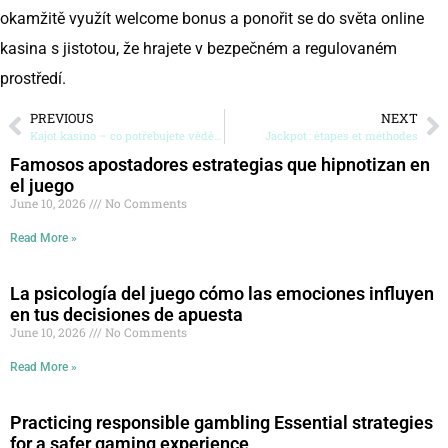
okamžitě využít welcome bonus a ponořit se do světa online
kasina s jistotou, že hrajete v bezpečném a regulovaném
prostředí.
PREVIOUS
NEXT
Kajot kasino – co potřebujete vědět o bonusech, platbách a bezpečnosti
Jackpot : étapes et méthodes
Famosos apostadores estrategias que hipnotizan en
el juego
June 10, 2026
No Comments
Read More »
La psicología del juego cómo las emociones influyen
en tus decisiones de apuesta
June 10, 2026
No Comments
Read More »
Practicing responsible gambling Essential strategies
for a safer gaming experience