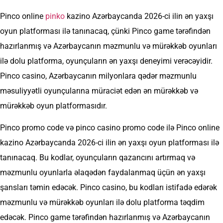
Pinco online
pinko
kazino Azərbaycanda 2026-ci ilin ən yaxşı
oyun platforması ilə tanınacaq, çünki Pinco game tərəfindən
hazırlanmış və Azərbaycanın məzmunlu və mürəkkəb oyunları
ilə dolu platforma, oyunçuların ən yaxşı deneyimi verəcəyidir.
Pinco casino, Azərbaycanın milyonlara qədər məzmunlu
məsuliyyətli oyunçularına müraciət edən ən mürəkkəb və
mürəkkəb oyun platformasıdır.
Pinco promo code və pinco casino promo code ilə Pinco online
kazino Azərbaycanda 2026-ci ilin ən yaxşı oyun platforması ilə
tanınacaq. Bu kodlar, oyunçuların qazancını artırmaq və
məzmunlu oyunlarla əlaqədən faydalanmaq üçün ən yaxşı
şansları təmin edəcək. Pinco casino, bu kodları istifadə edərək
məzmunlu və mürəkkəb oyunları ilə dolu platforma təqdim
edəcək. Pinco game tərəfindən hazırlanmış və Azərbaycanın