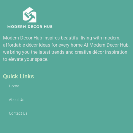
Modern Decor Hub inspires beautiful living with modern,
affordable décor ideas for every home.At Modern Decor Hub,
we bring you the latest trends and creative décor inspiration
to elevate your space.
Quick Links
Home
About Us
Contact Us