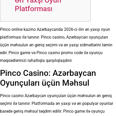
Ən Yaxşı Oyun
Platforması
Pinco online kazino Azərbaycanda 2026-ci ilin ən yaxşı oyun
platforması ilə tanınır. Pinco casino, Azərbaycan oyunçuları
üçün məhsulun ən geniş seçimi və ən yaxşı xidmətlərini təmin
edir. Pinco game və Pinco casino promo code ilə oyunçu
məqsədlərinizi rahatlıqla qarşılıqlaşdırır.
Pinco Casino: Azərbaycan
Oyunçuları üçün Məhsul
Pinco casino Azərbaycan oyunçuları üçün məhsulun ən geniş
seçimi ilə tanınır. Platformada ən yaxşı və ən populyar oyunlar
barədə geniş məhsul təqdim edilir. Pinco game ilə oyunçu