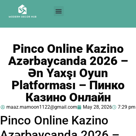
Pinco Online Kazino
Azərbaycanda 2026 –
Ən Yaxşı Oyun
Platforması – Пинко
Казино Онлайн
maaz.mamoon1122@gmail.com
May 28, 2026
7:29 pm
Pinco Online Kazino
Azərbaycanda 2026 –