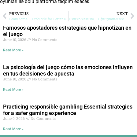
oyunları ilə dolu platforma təqdim edəcək.
PREVIOUS
NEXT
LeanBiome — Probiotic for Better Digestion & Weight Loss!
Пинко казино – Официальный сайт Pinco играть онлайн | Зеркало и вход
Famosos apostadores estrategias que hipnotizan en
el juego
June 10, 2026
No Comments
Read More »
La psicología del juego cómo las emociones influyen
en tus decisiones de apuesta
June 10, 2026
No Comments
Read More »
Practicing responsible gambling Essential strategies
for a safer gaming experience
June 9, 2026
No Comments
Read More »