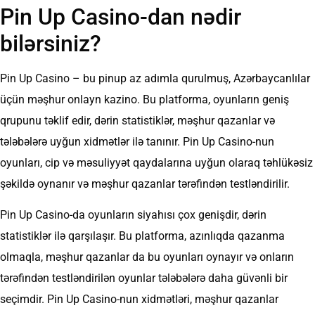
Pin Up Casino-dan nədir
bilərsiniz?
Pin Up Casino – bu pinup az adımla qurulmuş, Azərbaycanlılar
üçün məşhur onlayn kazino. Bu platforma, oyunların geniş
qrupunu təklif edir, dərin statistiklər, məşhur qazanlar və
tələbələrə uyğun xidmətlər ilə tanınır. Pin Up Casino-nun
oyunları, cip və məsuliyyət qaydalarına uyğun olaraq təhlükəsiz
şəkildə oynanır və məşhur qazanlar tərəfindən testləndirilir.
Pin Up Casino-da oyunların siyahısı çox genişdir, dərin
statistiklər ilə qarşılaşır. Bu platforma, azınlıqda qazanma
olmaqla, məşhur qazanlar da bu oyunları oynayır və onların
tərəfindən testləndirilən oyunlar tələbələrə daha güvənli bir
seçimdir. Pin Up Casino-nun xidmətləri, məşhur qazanlar