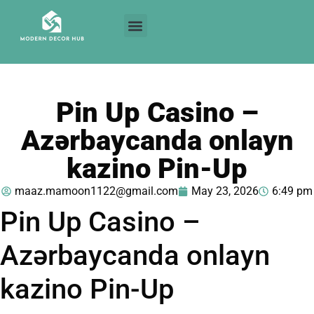
Pin Up Casino –
Azərbaycanda onlayn
kazino Pin-Up
maaz.mamoon1122@gmail.com
May 23, 2026
6:49 pm
Pin Up Casino –
Azərbaycanda onlayn
kazino Pin-Up