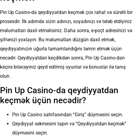
Pin Up Casino-da qeydiyyatdan keçmək çox rahat və sürətli bir
prosesdir. İlk adımda sizin adınızı, soyadınızı və tələb etdiyiniz
məlumatları daxil etməlisiniz. Daha sonra, e-poçt adresinizi və
şifrənizi yoxlayın. Bu məlumatları düzgün daxil etmək,
qeydiyyatınızın uğurla tamamlandığını təmin etmək üçün
necədir. Qeydiyyatdan keçdikdən sonra, Pin Up Casino-dan
keçirə biləcəyiniz qeyd edilmiş oyunlar və bonuslar ilə tanış
olun.
Pin Up Casino-da qeydiyyatdan
keçmək üçün necədir?
Pin Up Casino sahifasından “Giriş” düyməsini seçin.
Qeydiyyat sekmesini tapın və “Qeydiyyatdan keçmək”
düyməsini seçin.