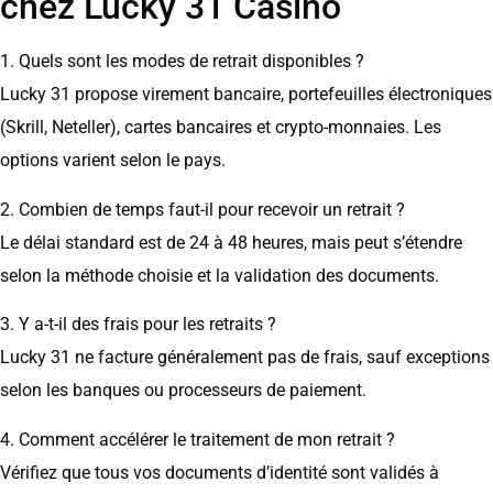
chez Lucky 31 Casino
1. Quels sont les modes de retrait disponibles ?
Lucky 31 propose virement bancaire, portefeuilles électroniques
(Skrill, Neteller), cartes bancaires et crypto-monnaies. Les
options varient selon le pays.
2. Combien de temps faut-il pour recevoir un retrait ?
Le délai standard est de 24 à 48 heures, mais peut s’étendre
selon la méthode choisie et la validation des documents.
3. Y a-t-il des frais pour les retraits ?
Lucky 31 ne facture généralement pas de frais, sauf exceptions
selon les banques ou processeurs de paiement.
4. Comment accélérer le traitement de mon retrait ?
Vérifiez que tous vos documents d’identité sont validés à