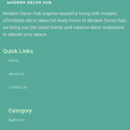
Modern Decor Hub inspires beautiful living with modern,
affordable décor ideas for every home.At Modern Decor Hub,
we bring you the latest trends and creative décor inspiration
to elevate your space.
Quick Links
Home
About Us
Contact Us
Category
Bathroom