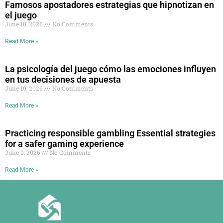
Famosos apostadores estrategias que hipnotizan en
el juego
June 10, 2026
No Comments
Read More »
La psicología del juego cómo las emociones influyen
en tus decisiones de apuesta
June 10, 2026
No Comments
Read More »
Practicing responsible gambling Essential strategies
for a safer gaming experience
June 9, 2026
No Comments
Read More »