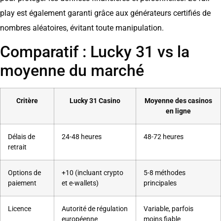
play est également garanti grâce aux générateurs certifiés de
nombres aléatoires, évitant toute manipulation.
Comparatif : Lucky 31 vs la
moyenne du marché
Critère
Lucky 31 Casino
Moyenne des casinos
en ligne
Délais de
24-48 heures
48-72 heures
retrait
Options de
+10 (incluant crypto
5-8 méthodes
paiement
et e-wallets)
principales
Licence
Autorité de régulation
Variable, parfois
européenne
moins fiable