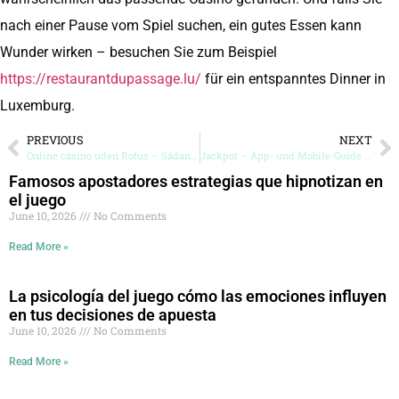
nach einer Pause vom Spiel suchen, ein gutes Essen kann
Wunder wirken – besuchen Sie zum Beispiel
https://restaurantdupassage.lu/
für ein entspanntes Dinner in
Luxemburg.
PREVIOUS
NEXT
Online casino uden Rofus – Sådan verificerer du din konto sikkert
Jackpot – App- und Mobile-Guide für Spieler in Luxemburg
Famosos apostadores estrategias que hipnotizan en
el juego
June 10, 2026
No Comments
Read More »
La psicología del juego cómo las emociones influyen
en tus decisiones de apuesta
June 10, 2026
No Comments
Read More »