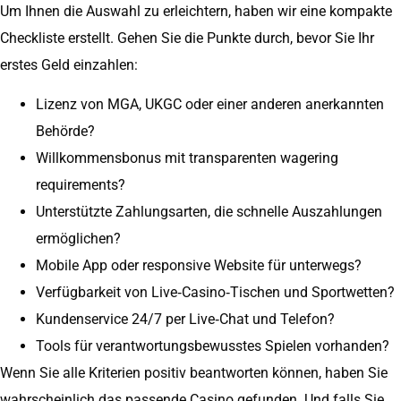
Um Ihnen die Auswahl zu erleichtern, haben wir eine kompakte
Checkliste erstellt. Gehen Sie die Punkte durch, bevor Sie Ihr
erstes Geld einzahlen:
Lizenz von MGA, UKGC oder einer anderen anerkannten
Behörde?
Willkommensbonus mit transparenten wagering
requirements?
Unterstützte Zahlungsarten, die schnelle Auszahlungen
ermöglichen?
Mobile App oder responsive Website für unterwegs?
Verfügbarkeit von Live‑Casino‑Tischen und Sportwetten?
Kundenservice 24/7 per Live‑Chat und Telefon?
Tools für verantwortungsbewusstes Spielen vorhanden?
Wenn Sie alle Kriterien positiv beantworten können, haben Sie
wahrscheinlich das passende Casino gefunden. Und falls Sie