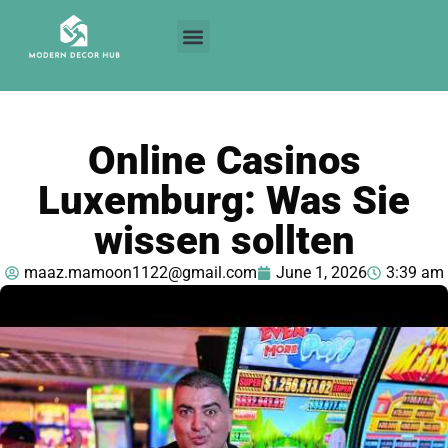
Online Casinos
Luxemburg: Was Sie
wissen sollten
maaz.mamoon1122@gmail.com
June 1, 2026
3:39 am