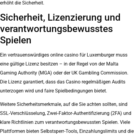
erhöht die Sicherheit.
Sicherheit, Lizenzierung und
verantwortungsbewusstes
Spielen
Ein vertrauenswürdiges online casino für Luxemburger muss
eine gültige Lizenz besitzen – in der Regel von der Malta
Gaming Authority (MGA) oder der UK Gambling Commission.
Die Lizenz garantiert, dass das Casino regelmäßigen Audits
unterzogen wird und faire Spielbedingungen bietet.
Weitere Sicherheitsmerkmale, auf die Sie achten sollten, sind
SSL‑Verschlüsselung, Zwei‑Faktor‑Authentifizierung (2FA) und
klare Richtlinien zum verantwortungsbewussten Spielen. Viele
Plattformen bieten Selbstsperr‑Tools, Einzahlungslimits und die