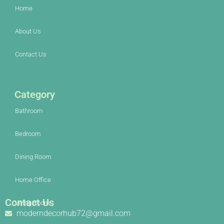
Home
About Us
Contact Us
Category
Bathroom
Bedroom
Dining Room
Home Office
Contact Us
Living Room
moderndecorhub72@gmail.com