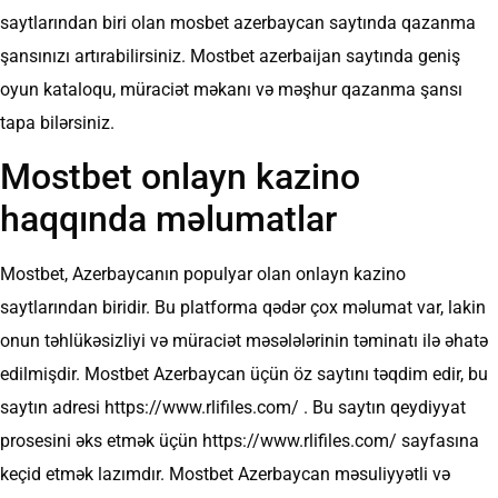
saytlarından biri olan mosbet azerbaycan saytında qazanma
şansınızı artırabilirsiniz. Mostbet azerbaijan saytında geniş
oyun kataloqu, müraciət məkanı və məşhur qazanma şansı
tapa bilərsiniz.
Mostbet onlayn kazino
haqqında məlumatlar
Mostbet, Azerbaycanın populyar olan onlayn kazino
saytlarından biridir. Bu platforma qədər çox məlumat var, lakin
onun təhlükəsizliyi və müraciət məsələlərinin təminatı ilə əhatə
edilmişdir. Mostbet Azerbaycan üçün öz saytını təqdim edir, bu
saytın adresi https://www.rlifiles.com/ . Bu saytın qeydiyyat
prosesini əks etmək üçün https://www.rlifiles.com/ sayfasına
keçid etmək lazımdır. Mostbet Azerbaycan məsuliyyətli və