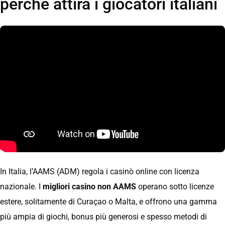
perché attira i giocatori italiani
In Italia, l’AAMS (ADM) regola i casinò online con licenza
nazionale. I
migliori casino non AAMS
operano sotto licenze
estere, solitamente di Curaçao o Malta, e offrono una gamma
più ampia di giochi, bonus più generosi e spesso metodi di