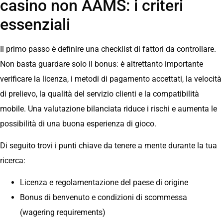
casino non AAMS: i criteri
essenziali
Il primo passo è definire una checklist di fattori da controllare.
Non basta guardare solo il bonus: è altrettanto importante
verificare la licenza, i metodi di pagamento accettati, la velocità
di prelievo, la qualità del servizio clienti e la compatibilità
mobile. Una valutazione bilanciata riduce i rischi e aumenta le
possibilità di una buona esperienza di gioco.
Di seguito trovi i punti chiave da tenere a mente durante la tua
ricerca:
Licenza e regolamentazione del paese di origine
Bonus di benvenuto e condizioni di scommessa
(wagering requirements)