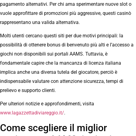
pagamento alternativi. Per chi ama sperimentare nuove slot o
vuole approfittare di promozioni più aggressive, questi casinò
rappresentano una valida alternativa.
Molti utenti cercano questi siti per due motivi principali: la
possibilità di ottenere bonus di benvenuto più alti e l’accesso a
giochi non disponibili sui portali AAMS. Tuttavia, è
fondamentale capire che la mancanza di licenza italiana
implica anche una diversa tutela del giocatore, perciò è
indispensabile valutare con attenzione sicurezza, tempi di
prelievo e supporto clienti.
Per ulteriori notizie e approfondimenti, visita
www.lagazzettadiviareggio.it/
.
Come scegliere il miglior