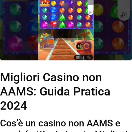
Migliori Casino non
AAMS: Guida Pratica
2024
Cos’è un casino non AAMS e