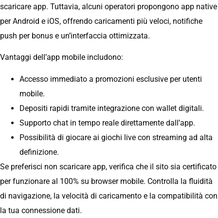
scaricare app. Tuttavia, alcuni operatori propongono app native
per Android e iOS, offrendo caricamenti più veloci, notifiche
push per bonus e un’interfaccia ottimizzata.
Vantaggi dell’app mobile includono:
Accesso immediato a promozioni esclusive per utenti
mobile.
Depositi rapidi tramite integrazione con wallet digitali.
Supporto chat in tempo reale direttamente dall’app.
Possibilità di giocare ai giochi live con streaming ad alta
definizione.
Se preferisci non scaricare app, verifica che il sito sia certificato
per funzionare al 100% su browser mobile. Controlla la fluidità
di navigazione, la velocità di caricamento e la compatibilità con
la tua connessione dati.