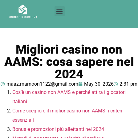
Migliori casino non
AAMS: cosa sapere nel
2024
maaz.mamoon1122@gmail.com
May 30, 2026
2:31 pm
Cos’è un casino non AAMS e perché attira i giocatori
italiani
Come scegliere il miglior casino non AAMS: i criteri
essenziali
Bonus e promozioni più allettanti nel 2024