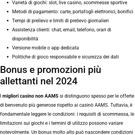
Varietà di giochi: slot, live casino, scommesse sportive
Metodi di pagamento: carte, portafogli elettronici, bonifici
Tempi di prelievo e limiti di prelievo giornalieri
Assistenza clienti: chat, email, telefono, orari di
disponibilità
Versione mobile o app dedicata
Politiche di gioco responsabile e sicurezza dei dati
Bonus e promozioni più
allettanti nel 2024
I
migliori casino non AAMS
si distinguono spesso per le offerte
di benvenuto più generose rispetto ai casinò AAMS. Tuttavia, è
fondamentale leggere le condizioni: i requisiti di scommessa, le
limitazioni sui giochi e i termini di utilizzo possono variare
notevolmente. Un bonus molto alto può nascondere condizioni