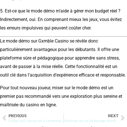
5. Est-ce que le mode démo m’aide à gérer mon budget réel ?
Indirectement, oui. En comprenant mieux les jeux, vous évitez
les erreurs impulsives qui peuvent coûter cher.
Le mode démo sur Gxmble Casino se révèle donc
particulièrement avantageux pour les débutants. Il offre une
plateforme sûre et pédagogique pour apprendre sans stress,
avant de passer à la mise réelle. Cette fonctionnalité est un
outil clé dans l’acquisition d’expérience efficace et responsable.
Pour tout nouveau joueur, miser sur le mode démo est un
premier pas recommandé vers une exploration plus sereine et
maîtrisée du casino en ligne.
PREVIOUS
NEXT
Friday Roll Casino est-il recommandé pour les joueurs avec un budget limité ?
Solutions en cas de blocage d’accès au site Vasy Casino