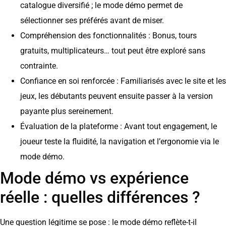
catalogue diversifié ; le mode démo permet de
sélectionner ses préférés avant de miser.
Compréhension des fonctionnalités : Bonus, tours
gratuits, multiplicateurs… tout peut être exploré sans
contrainte.
Confiance en soi renforcée : Familiarisés avec le site et les
jeux, les débutants peuvent ensuite passer à la version
payante plus sereinement.
Évaluation de la plateforme : Avant tout engagement, le
joueur teste la fluidité, la navigation et l’ergonomie via le
mode démo.
Mode démo vs expérience
réelle : quelles différences ?
Une question légitime se pose : le mode démo reflète-t-il