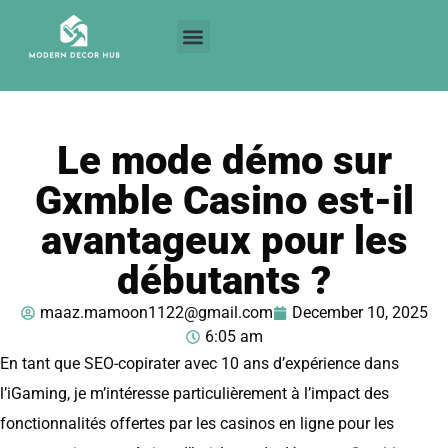
Le mode démo sur
Gxmble Casino est-il
avantageux pour les
débutants ?
maaz.mamoon1122@gmail.com
December 10, 2025
6:05 am
En tant que SEO-copirater avec 10 ans d’expérience dans
l’iGaming, je m’intéresse particulièrement à l’impact des
fonctionnalités offertes par les casinos en ligne pour les