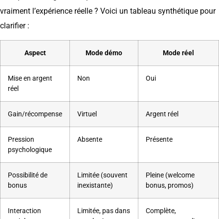
vraiment l’expérience réelle ? Voici un tableau synthétique pour
clarifier :
Aspect
Mode démo
Mode réel
Mise en argent
Non
Oui
réel
Gain/récompense
Virtuel
Argent réel
Pression
Absente
Présente
psychologique
Possibilité de
Limitée (souvent
Pleine (welcome
bonus
inexistante)
bonus, promos)
Interaction
Limitée, pas dans
Complète,