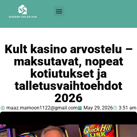
Kult kasino arvostelu –
maksutavat, nopeat
kotiutukset ja
talletusvaihtoehdot
2026
maaz.mamoon1122@gmail.com
May 29, 2026
3:51 am