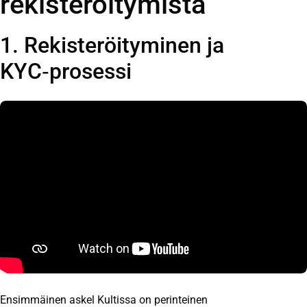
rekisteröitymistä
1. Rekisteröityminen ja
KYC‑prosessi
Ensimmäinen askel Kultissa on perinteinen