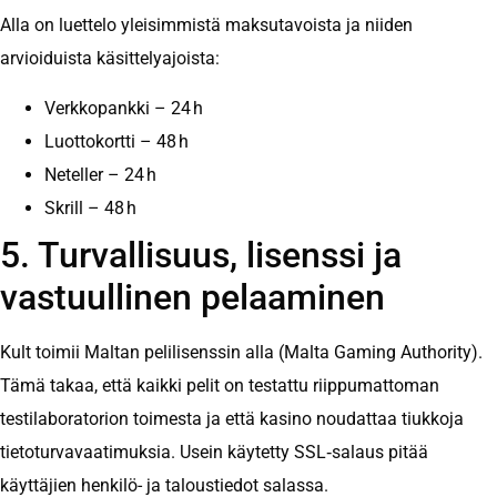
Alla on luettelo yleisimmistä maksutavoista ja niiden
arvioiduista käsittelyajoista:
Verkkopankki – 24 h
Luottokortti – 48 h
Neteller – 24 h
Skrill – 48 h
5. Turvallisuus, lisenssi ja
vastuullinen pelaaminen
Kult toimii Maltan pelilisenssin alla (Malta Gaming Authority).
Tämä takaa, että kaikki pelit on testattu riippumattoman
testilaboratorion toimesta ja että kasino noudattaa tiukkoja
tietoturvavaatimuksia. Usein käytetty SSL‑salaus pitää
käyttäjien henkilö- ja taloustiedot salassa.