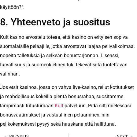
käyttöön?”.
8. Yhteenveto ja suositus
Kult kasino arvostelu toteaa, että kasino on erityisen sopiva
suomalaisille pelaajille, jotka arvostavat laajaa pelivalikoimaa,
nopeita talletuksia ja selkeän bonustarjonnan. Lisenssi,
turvallisuus ja suomenkielinen tuki tekevät siitä luotettavan
valinnan.
Jos etsit kasinoa, jossa on vahva live‑kasino, reilut kotiutukset
ja mahdollisuus kokeilla pientä bonusrahaa, suositamme
lämpimästi tutustumaan
Kult
-palveluun. Pidä silti mielessäsi
bonusvaatimukset ja vastuullinen pelaaminen, niin
pelikokemuksesi pysyy sekä hauskana että hallittuna.
PREVIOUS
NEXT