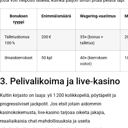
jotta voit helposti laskea, kuinka paljon sinun pitää pelata läpi:
Bonuksen
Enimmäismäärä
Wagering‑vaatimus
M
tyyppi
Talletusbonus
200 €
35× (bonus +
2
100 %
talletus)
Ilmaiskierrokset
50 kpl
40× (kierroksen
1
voitot)
3. Pelivalikoima ja live‑kasino
Kultin kirjasto on laaja: yli 1 200 kolikkopeliä, pöytäpelit ja
progressiiviset jackpotit. Jos etsit jotain aidommin
kasinokokemusta, live‑kasino tarjoaa oikeita jakajia,
reaaliaikaisia chat‑mahdollisuuksia ja useita