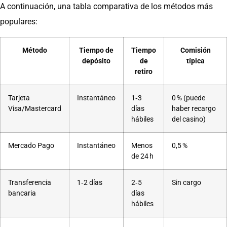
A continuación, una tabla comparativa de los métodos más
populares:
Método
Tiempo de
Tiempo
Comisión
depósito
de
típica
retiro
Tarjeta
Instantáneo
1‑3
0 % (puede
Visa/Mastercard
días
haber recargo
hábiles
del casino)
Mercado Pago
Instantáneo
Menos
0,5 %
de 24 h
Transferencia
1‑2 días
2‑5
Sin cargo
bancaria
días
hábiles