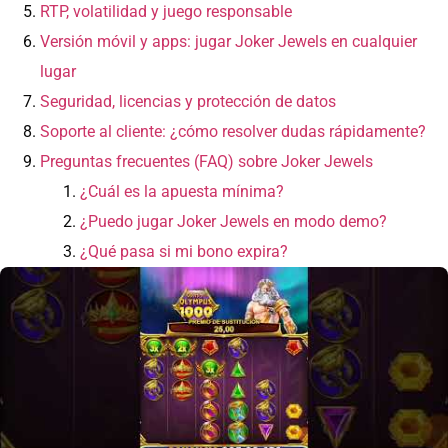
RTP, volatilidad y juego responsable
Versión móvil y apps: jugar Joker Jewels en cualquier
lugar
Seguridad, licencias y protección de datos
Soporte al cliente: ¿cómo resolver dudas rápidamente?
Preguntas frecuentes (FAQ) sobre Joker Jewels
¿Cuál es la apuesta mínima?
¿Puedo jugar Joker Jewels en modo demo?
¿Qué pasa si mi bono expira?