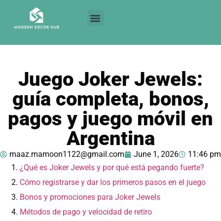
Juego Joker Jewels:
guía completa, bonos,
pagos y juego móvil en
Argentina
maaz.mamoon1122@gmail.com
June 1, 2026
11:46 pm
¿Qué es Joker Jewels y por qué está pegando fuerte?
Cómo registrarse y dar los primeros pasos en el juego
Bonos y promociones para Joker Jewels
Métodos de pago y velocidad de retiro