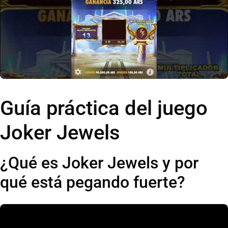
Guía práctica del juego
Joker Jewels
¿Qué es Joker Jewels y por
qué está pegando fuerte?