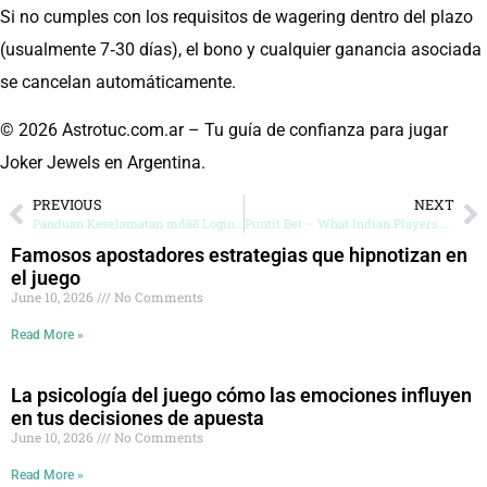
Si no cumples con los requisitos de wagering dentro del plazo
(usualmente 7‑30 días), el bono y cualquier ganancia asociada
se cancelan automáticamente.
© 2026 Astrotuc.com.ar – Tu guía de confianza para jugar
Joker Jewels en Argentina.
PREVIOUS
NEXT
Panduan Keselamatan md88 Login – Cara Daftar, Deposit & Main Selamat di Malaysia
Puntit Bet – What Indian Players Need to Know
Famosos apostadores estrategias que hipnotizan en
el juego
June 10, 2026
No Comments
Read More »
La psicología del juego cómo las emociones influyen
en tus decisiones de apuesta
June 10, 2026
No Comments
Read More »