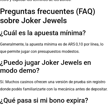
Preguntas frecuentes (FAQ)
sobre Joker Jewels
¿Cuál es la apuesta mínima?
Generalmente, la apuesta mínima es de ARS 0,10 por línea, lo
que permite jugar con presupuestos modestos.
¿Puedo jugar Joker Jewels en
modo demo?
Sí. Muchos casinos ofrecen una versión de prueba sin registro
donde podés familiarizarte con la mecánica antes de depositar.
¿Qué pasa si mi bono expira?