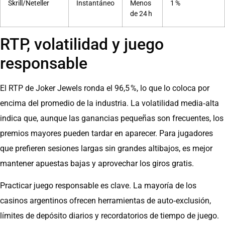
Skrill/Neteller
Instantáneo
Menos
1 %
de 24 h
RTP, volatilidad y juego
responsable
El RTP de Joker Jewels ronda el 96,5 %, lo que lo coloca por
encima del promedio de la industria. La volatilidad media‑alta
indica que, aunque las ganancias pequeñas son frecuentes, los
premios mayores pueden tardar en aparecer. Para jugadores
que prefieren sesiones largas sin grandes altibajos, es mejor
mantener apuestas bajas y aprovechar los giros gratis.
Practicar juego responsable es clave. La mayoría de los
casinos argentinos ofrecen herramientas de auto‑exclusión,
límites de depósito diarios y recordatorios de tiempo de juego.