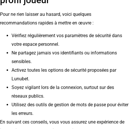
Pour ne rien laisser au hasard, voici quelques
recommandations rapides à mettre en œuvre :
Vérifiez régulièrement vos paramètres de sécurité dans
votre espace personnel.
Ne partagez jamais vos identifiants ou informations
sensibles.
Activez toutes les options de sécurité proposées par
Lunubet.
Soyez vigilant lors de la connexion, surtout sur des
réseaux publics.
Utilisez des outils de gestion de mots de passe pour éviter
les erreurs.
En suivant ces conseils, vous vous assurez une expérience de