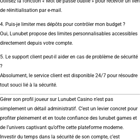
Utilisez la fonction « Mot de passe oublié » pour recevoir un lien
de réinitialisation par e-mail.
4. Puis-je limiter mes dépôts pour contrôler mon budget ?
Oui, Lunubet propose des limites personnalisables accessibles
directement depuis votre compte.
5. Le support client peut-il aider en cas de problème de sécurité
?
Absolument, le service client est disponible 24/7 pour résoudre
tout souci lié à la sécurité.
Gérer son profil joueur sur Lunubet Casino n’est pas
simplement un détail administratif. C’est un levier concret pour
profiter pleinement et en toute confiance des lunubet games et
de l’univers captivant qu’offre cette plateforme moderne.
Investir du temps dans la sécurité de son compte, c’est