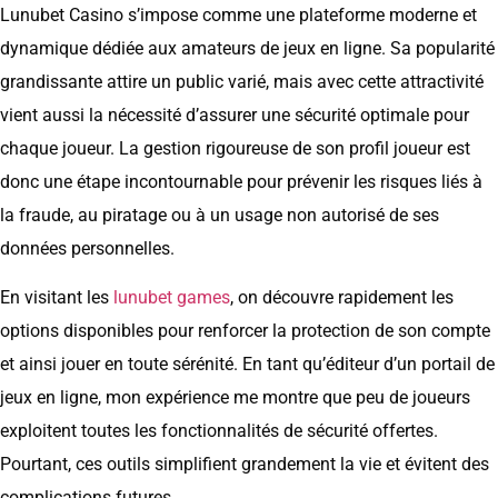
Lunubet Casino s’impose comme une plateforme moderne et
dynamique dédiée aux amateurs de jeux en ligne. Sa popularité
grandissante attire un public varié, mais avec cette attractivité
vient aussi la nécessité d’assurer une sécurité optimale pour
chaque joueur. La gestion rigoureuse de son profil joueur est
donc une étape incontournable pour prévenir les risques liés à
la fraude, au piratage ou à un usage non autorisé de ses
données personnelles.
En visitant les
lunubet games
, on découvre rapidement les
options disponibles pour renforcer la protection de son compte
et ainsi jouer en toute sérénité. En tant qu’éditeur d’un portail de
jeux en ligne, mon expérience me montre que peu de joueurs
exploitent toutes les fonctionnalités de sécurité offertes.
Pourtant, ces outils simplifient grandement la vie et évitent des
complications futures.