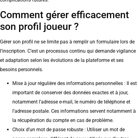
Comment gérer efficacement
son profil joueur ?
Gérer son profil ne se limite pas à remplir un formulaire lors de
l’inscription. C’est un processus continu qui demande vigilance
et adaptation selon les évolutions de la plateforme et ses
besoins personnels.
Mise à jour régulière des informations personnelles : Il est
important de conserver des données exactes et à jour,
notamment l’adresse e-mail, le numéro de téléphone et
l’adresse postale. Ces informations servent notamment à
la récupération du compte en cas de problème.
Choix d’un mot de passe robuste : Utiliser un mot de