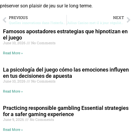
préserver son plaisir de jeu sur le long terme.
PREVIOUS
NEXT
Quelles innovations dans l’interface Betlive Casino en 2026 ?
Julius Casino met-il à jour régulièrement ses conditions de bonus ?
Famosos apostadores estrategias que hipnotizan en
el juego
June 10, 2026
No Comments
Read More »
La psicología del juego cómo las emociones influyen
en tus decisiones de apuesta
June 10, 2026
No Comments
Read More »
Practicing responsible gambling Essential strategies
for a safer gaming experience
June 9, 2026
No Comments
Read More »