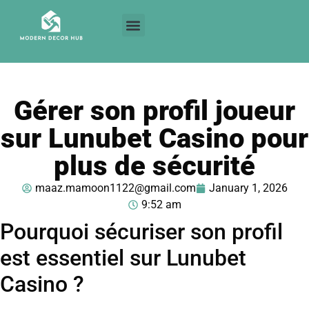
Gérer son profil joueur
sur Lunubet Casino pour
plus de sécurité
maaz.mamoon1122@gmail.com
January 1, 2026
9:52 am
Pourquoi sécuriser son profil
est essentiel sur Lunubet
Casino ?