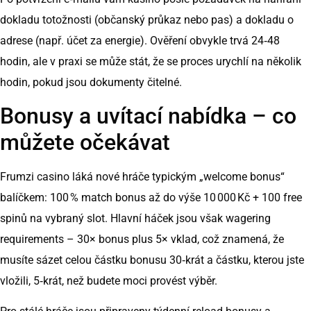
dokladu totožnosti (občanský průkaz nebo pas) a dokladu o
adrese (např. účet za energie). Ověření obvykle trvá 24‑48
hodin, ale v praxi se může stát, že se proces urychlí na několik
hodin, pokud jsou dokumenty čitelné.
Bonusy a uvítací nabídka – co
můžete očekávat
Frumzi casino láká nové hráče typickým „welcome bonus“
balíčkem: 100 % match bonus až do výše 10 000 Kč + 100 free
spinů na vybraný slot. Hlavní háček jsou však wagering
requirements – 30× bonus plus 5× vklad, což znamená, že
musíte sázet celou částku bonusu 30‑krát a částku, kterou jste
vložili, 5‑krát, než budete moci provést výběr.