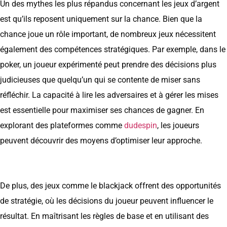
Un des mythes les plus répandus concernant les jeux d’argent
est qu’ils reposent uniquement sur la chance. Bien que la
chance joue un rôle important, de nombreux jeux nécessitent
également des compétences stratégiques. Par exemple, dans le
poker, un joueur expérimenté peut prendre des décisions plus
judicieuses que quelqu’un qui se contente de miser sans
réfléchir. La capacité à lire les adversaires et à gérer les mises
est essentielle pour maximiser ses chances de gagner. En
explorant des plateformes comme
dudespin
, les joueurs
peuvent découvrir des moyens d’optimiser leur approche.
De plus, des jeux comme le blackjack offrent des opportunités
de stratégie, où les décisions du joueur peuvent influencer le
résultat. En maîtrisant les règles de base et en utilisant des