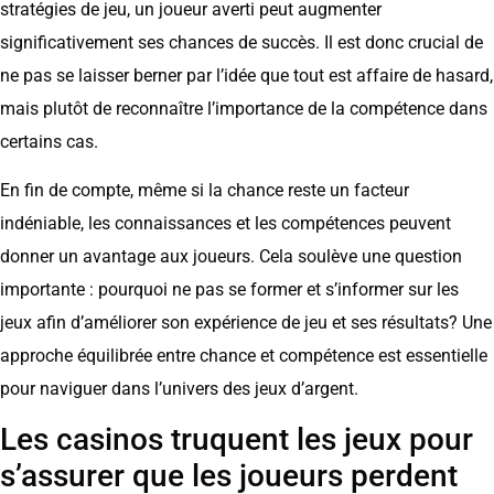
stratégies de jeu, un joueur averti peut augmenter
significativement ses chances de succès. Il est donc crucial de
ne pas se laisser berner par l’idée que tout est affaire de hasard,
mais plutôt de reconnaître l’importance de la compétence dans
certains cas.
En fin de compte, même si la chance reste un facteur
indéniable, les connaissances et les compétences peuvent
donner un avantage aux joueurs. Cela soulève une question
importante : pourquoi ne pas se former et s’informer sur les
jeux afin d’améliorer son expérience de jeu et ses résultats? Une
approche équilibrée entre chance et compétence est essentielle
pour naviguer dans l’univers des jeux d’argent.
Les casinos truquent les jeux pour
s’assurer que les joueurs perdent