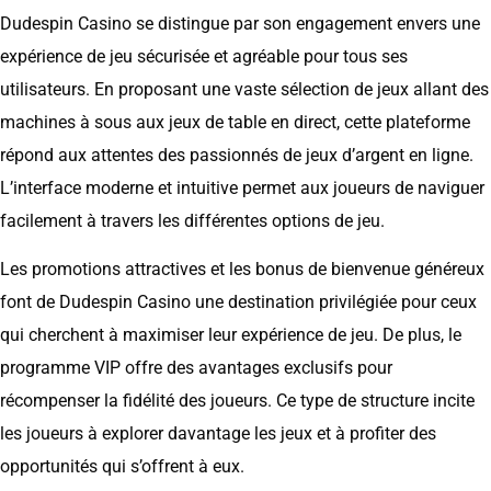
Dudespin Casino se distingue par son engagement envers une
expérience de jeu sécurisée et agréable pour tous ses
utilisateurs. En proposant une vaste sélection de jeux allant des
machines à sous aux jeux de table en direct, cette plateforme
répond aux attentes des passionnés de jeux d’argent en ligne.
L’interface moderne et intuitive permet aux joueurs de naviguer
facilement à travers les différentes options de jeu.
Les promotions attractives et les bonus de bienvenue généreux
font de Dudespin Casino une destination privilégiée pour ceux
qui cherchent à maximiser leur expérience de jeu. De plus, le
programme VIP offre des avantages exclusifs pour
récompenser la fidélité des joueurs. Ce type de structure incite
les joueurs à explorer davantage les jeux et à profiter des
opportunités qui s’offrent à eux.