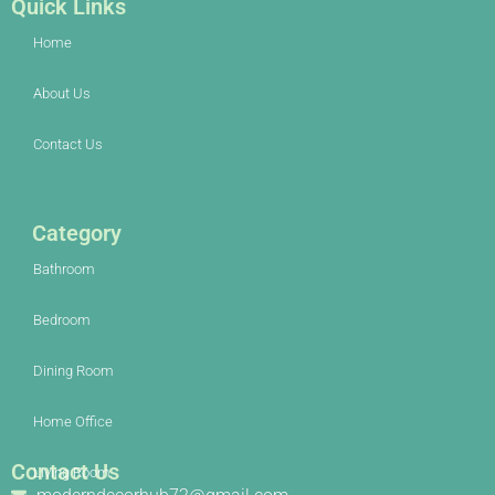
Quick Links
Home
About Us
Contact Us
Category
Bathroom
Bedroom
Dining Room
Home Office
Contact Us
Living Room