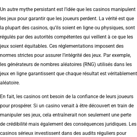
Un autre mythe persistant est l’idée que les casinos manipulent
les jeux pour garantir que les joueurs perdent. La vérité est que
la plupart des casinos, qu’ils soient en ligne ou physiques, sont
régulés par des autorités compétentes qui veillent à ce que les
jeux soient équitables. Ces réglementations imposent des
normes strictes pour assurer l’intégrité des jeux. Par exemple,
les générateurs de nombres aléatoires (RNG) utilisés dans les
jeux en ligne garantissent que chaque résultat est véritablement
aléatoire.
En fait, les casinos ont besoin de la confiance de leurs joueurs
pour prospérer. Si un casino venait à être découvert en train de
manipuler ses jeux, cela entraînerait non seulement une perte
de crédibilité mais également des conséquences juridiques. Les
casinos sérieux investissent dans des audits réguliers pour