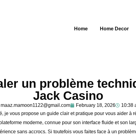
Home
Home Decor
er un problème techni
Jack Casino
maaz.mamoon1122@gmail.com
February 18, 2026
10:38
, je vous propose un guide clair et pratique pour vous aider à 
plateforme moderne, connue pour son interface fluide et son lar
xpérience sans accrocs. Si toutefois vous faites face à un probl