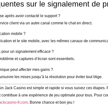
quentes sur le signalement de 
se après avoir contacté le support ?
rvice client via un autre canal comme le chat en direct.
ication mobile ?
pplication et le site mobile, avec les mêmes canaux de communica
s pour un signalement efficace ?
problème et captures d’écran sont essentiels.
nique peut affecter mes gains ?
rsuivre les mises jusqu’à la résolution pour éviter tout litige.
n Jack Casino est simple et rapide si vous suivez ces étapes. 
t contribue à une expérience de jeu optimale pour tous. Pour co
ackcasino-fr.com
. Bonne chance et bon jeu !