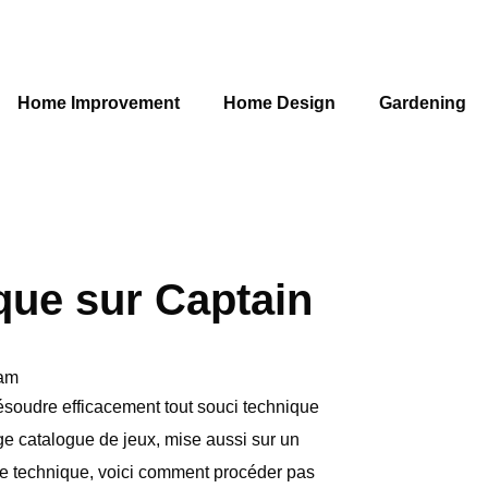
Home Improvement
Home Design
Gardening
que sur Captain
 am
résoudre efficacement tout souci technique
ge catalogue de jeux, mise aussi sur un
ème technique, voici comment procéder pas