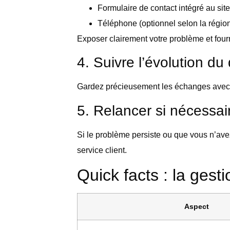
Formulaire de contact intégré au site
Téléphone (optionnel selon la régio
Exposer clairement votre problème et fourn
4. Suivre l’évolution du
Gardez précieusement les échanges avec le
5. Relancer si nécessai
Si le problème persiste ou que vous n’avez
service client.
Quick facts : la ges
Aspect