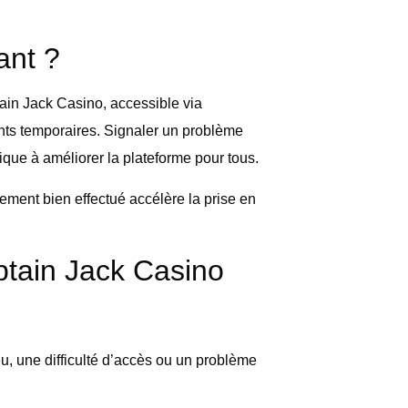
ant ?
tain Jack Casino, accessible via
dents temporaires. Signaler un problème
que à améliorer la plateforme pour tous.
lement bien effectué accélère la prise en
ptain Jack Casino
jeu, une difficulté d’accès ou un problème