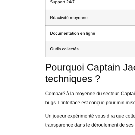
Support 24/7
Réactivité moyenne
Documentation en ligne
Outils collectés
Pourquoi Captain Jac
techniques ?
Comparé à la moyenne du secteur, Captain J
bugs. L’interface est conçue pour minimiser 
Un joueur expérimenté vous dira que cette f
transparence dans le déroulement de ses 