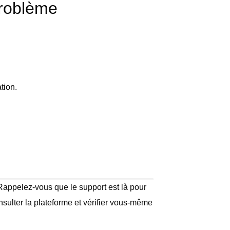
problème
tion.
Rappelez-vous que le support est là pour
nsulter la plateforme et vérifier vous-même