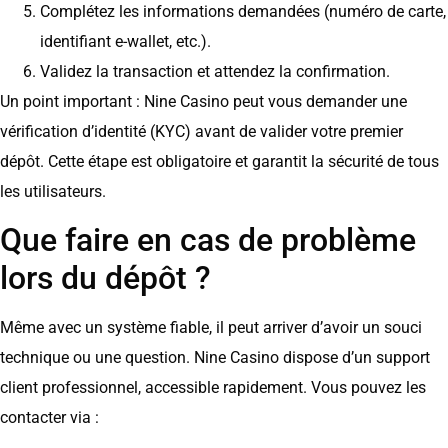
Complétez les informations demandées (numéro de carte,
identifiant e-wallet, etc.).
Validez la transaction et attendez la confirmation.
Un point important : Nine Casino peut vous demander une
vérification d’identité (KYC) avant de valider votre premier
dépôt. Cette étape est obligatoire et garantit la sécurité de tous
les utilisateurs.
Que faire en cas de problème
lors du dépôt ?
Même avec un système fiable, il peut arriver d’avoir un souci
technique ou une question. Nine Casino dispose d’un support
client professionnel, accessible rapidement. Vous pouvez les
contacter via :