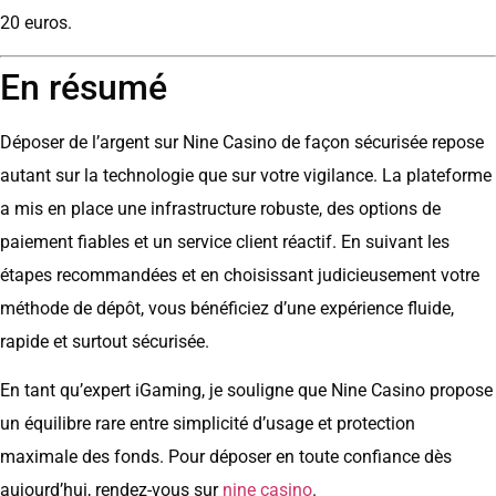
20 euros.
En résumé
Déposer de l’argent sur Nine Casino de façon sécurisée repose
autant sur la technologie que sur votre vigilance. La plateforme
a mis en place une infrastructure robuste, des options de
paiement fiables et un service client réactif. En suivant les
étapes recommandées et en choisissant judicieusement votre
méthode de dépôt, vous bénéficiez d’une expérience fluide,
rapide et surtout sécurisée.
En tant qu’expert iGaming, je souligne que Nine Casino propose
un équilibre rare entre simplicité d’usage et protection
maximale des fonds. Pour déposer en toute confiance dès
aujourd’hui, rendez-vous sur
nine casino
.