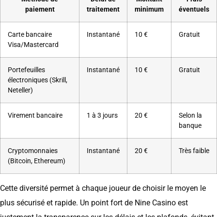
paiement
traitement
minimum
éventuels
Carte bancaire
Instantané
10 €
Gratuit
Visa/Mastercard
Portefeuilles
Instantané
10 €
Gratuit
électroniques (Skrill,
Neteller)
Virement bancaire
1 à 3 jours
20 €
Selon la
banque
Cryptomonnaies
Instantané
20 €
Très faible
(Bitcoin, Ethereum)
Cette diversité permet à chaque joueur de choisir le moyen le
plus sécurisé et rapide. Un point fort de Nine Casino est