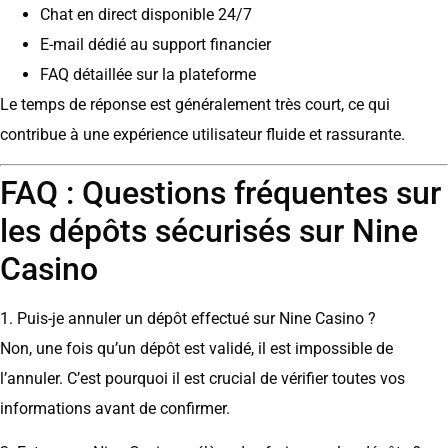
Chat en direct disponible 24/7
E-mail dédié au support financier
FAQ détaillée sur la plateforme
Le temps de réponse est généralement très court, ce qui
contribue à une expérience utilisateur fluide et rassurante.
FAQ : Questions fréquentes sur
les dépôts sécurisés sur Nine
Casino
1. Puis-je annuler un dépôt effectué sur Nine Casino ?
Non, une fois qu’un dépôt est validé, il est impossible de
l’annuler. C’est pourquoi il est crucial de vérifier toutes vos
informations avant de confirmer.