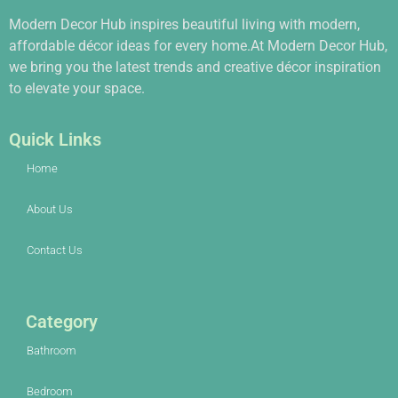
Modern Decor Hub inspires beautiful living with modern,
affordable décor ideas for every home.At Modern Decor Hub,
we bring you the latest trends and creative décor inspiration
to elevate your space.
Quick Links
Home
About Us
Contact Us
Category
Bathroom
Bedroom