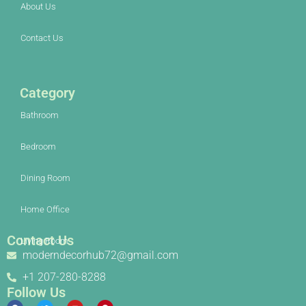
About Us
Contact Us
Category
Bathroom
Bedroom
Dining Room
Home Office
Contact Us
Living Room
moderndecorhub72@gmail.com
+1 207-280-8288
Follow Us