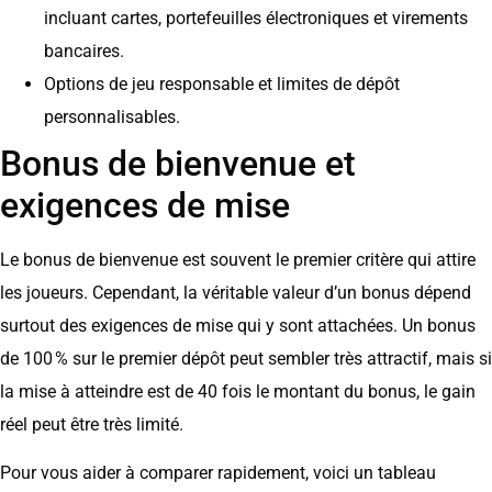
incluant cartes, portefeuilles électroniques et virements
bancaires.
Options de jeu responsable et limites de dépôt
personnalisables.
Bonus de bienvenue et
exigences de mise
Le bonus de bienvenue est souvent le premier critère qui attire
les joueurs. Cependant, la véritable valeur d’un bonus dépend
surtout des exigences de mise qui y sont attachées. Un bonus
de 100 % sur le premier dépôt peut sembler très attractif, mais si
la mise à atteindre est de 40 fois le montant du bonus, le gain
réel peut être très limité.
Pour vous aider à comparer rapidement, voici un tableau