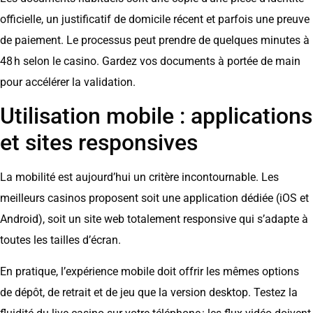
officielle, un justificatif de domicile récent et parfois une preuve
de paiement. Le processus peut prendre de quelques minutes à
48 h selon le casino. Gardez vos documents à portée de main
pour accélérer la validation.
Utilisation mobile : applications
et sites responsives
La mobilité est aujourd’hui un critère incontournable. Les
meilleurs casinos proposent soit une application dédiée (iOS et
Android), soit un site web totalement responsive qui s’adapte à
toutes les tailles d’écran.
En pratique, l’expérience mobile doit offrir les mêmes options
de dépôt, de retrait et de jeu que la version desktop. Testez la