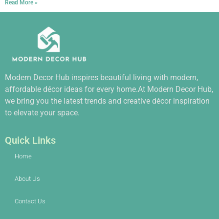
Read More »
Modern Decor Hub inspires beautiful living with modern,
affordable décor ideas for every home.At Modern Decor Hub,
we bring you the latest trends and creative décor inspiration
to elevate your space.
Quick Links
Home
About Us
Contact Us