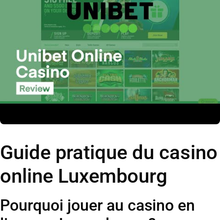
Guide pratique du casino
online Luxembourg
Pourquoi jouer au casino en