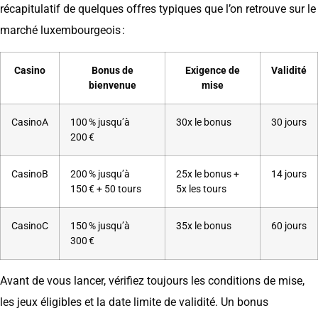
récapitulatif de quelques offres typiques que l’on retrouve sur le
marché luxembourgeois :
Casino
Bonus de
Exigence de
Validité
bienvenue
mise
CasinoA
100 % jusqu’à
30x le bonus
30 jours
200 €
CasinoB
200 % jusqu’à
25x le bonus +
14 jours
150 € + 50 tours
5x les tours
CasinoC
150 % jusqu’à
35x le bonus
60 jours
300 €
Avant de vous lancer, vérifiez toujours les conditions de mise,
les jeux éligibles et la date limite de validité. Un bonus