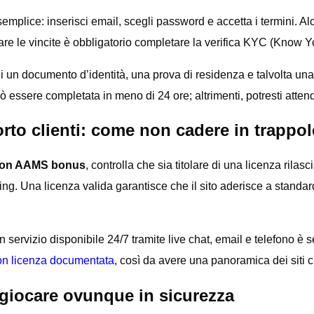
 semplice: inserisci email, scegli password e accetta i termini.
are le vincite è obbligatorio completare la verifica KYC (Know 
di un documento d’identità, una prova di residenza e talvolta una
essere completata in meno di 24 ore; altrimenti, potresti atten
rto clienti: come non cadere in trappol
non AAMS bonus
, controlla che sia titolare di una licenza rila
 Una licenza valida garantisce che il sito aderisce a standard 
 un servizio disponibile 24/7 tramite live chat, email e telefono è
on licenza documentata
, così da avere una panoramica dei siti ch
giocare ovunque in sicurezza