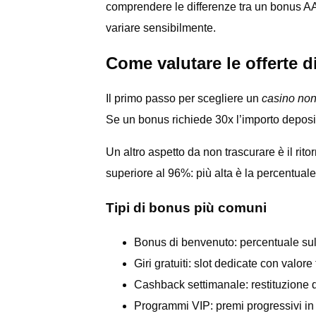
comprendere le differenze tra un bonus AA
variare sensibilmente.
Come valutare le offerte 
Il primo passo per scegliere un
casino no
Se un bonus richiede 30x l’importo deposita
Un altro aspetto da non trascurare è il rit
superiore al 96%: più alta è la percentuale
Tipi di bonus più comuni
Bonus di benvenuto: percentuale sul
Giri gratuiti: slot dedicate con valore 
Cashback settimanale: restituzione d
Programmi VIP: premi progressivi in