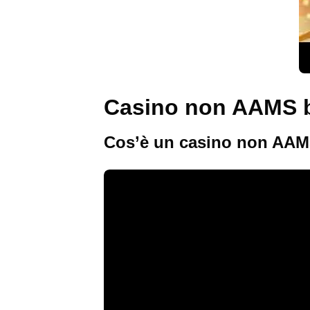
Casino non AAMS bo
Cos’è un casino non AAMS 