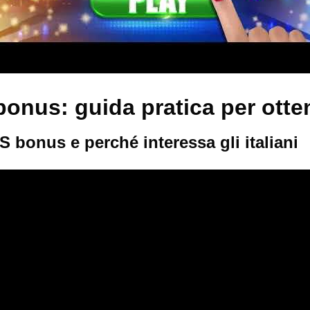
nus: guida pratica per otte
bonus e perché interessa gli italiani