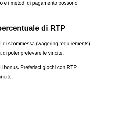
evo e i metodi di pagamento possono
percentuale di RTP
siti di scommessa (wagering requirements).
di poter prelevare le vincite.
 il bonus. Preferisci giochi con RTP
ncite.