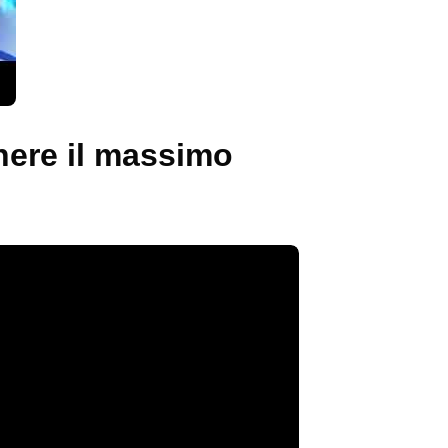
nere il massimo