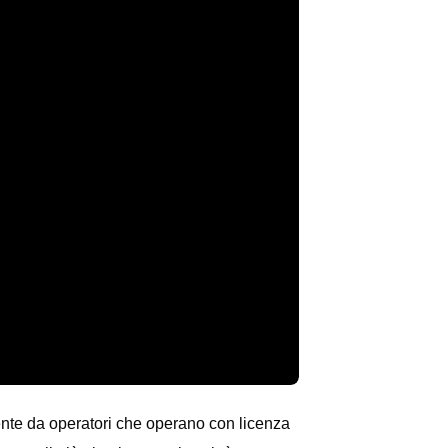
nte da operatori che operano con licenza