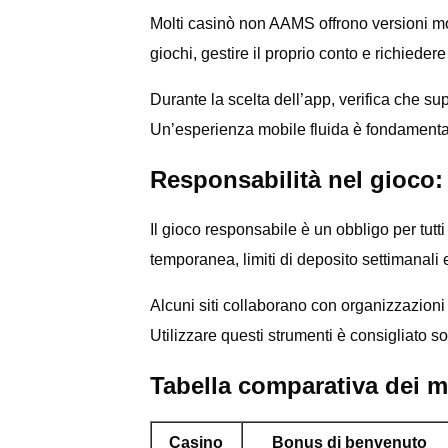
Molti casinò non AAMS offrono versioni mob
giochi, gestire il proprio conto e richiede
Durante la scelta dell’app, verifica che supp
Un’esperienza mobile fluida è fondamental
Responsabilità nel gioco: 
Il gioco responsabile è un obbligo per tut
temporanea, limiti di deposito settimanali e 
Alcuni siti collaborano con organizzazion
Utilizzare questi strumenti è consigliato s
Tabella comparativa dei 
Casino
Bonus di benvenuto