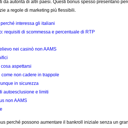
a autorità di altri paesi. Questi bonus spesso presentano perce
e a regole di marketing più flessibili.
rché interessa gli italiani
to: requisiti di scommessa e percentuale di RTP
relievo nei casinò non AAMS
ifici
: cosa aspettarsi
i: come non cadere in trappole
vunque in sicurezza
i autoesclusione e limiti
onus non AAMS
te
i bonus perché possono aumentare il bankroll iniziale senza un gr