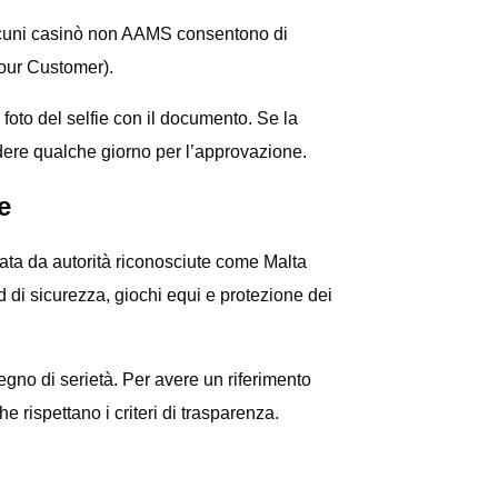
 Alcuni casinò non AAMS consentono di
Your Customer).
 foto del selfie con il documento. Se la
dere qualche giorno per l’approvazione.
e
sciata da autorità riconosciute come Malta
di sicurezza, giochi equi e protezione dei
 segno di serietà. Per avere un riferimento
e rispettano i criteri di trasparenza.