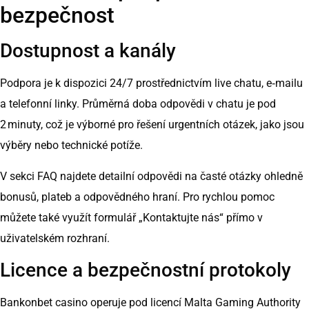
bezpečnost
Dostupnost a kanály
Podpora je k dispozici 24/7 prostřednictvím live chatu, e‑mailu
a telefonní linky. Průměrná doba odpovědi v chatu je pod
2 minuty, což je výborné pro řešení urgentních otázek, jako jsou
výběry nebo technické potíže.
V sekci FAQ najdete detailní odpovědi na časté otázky ohledně
bonusů, plateb a odpovědného hraní. Pro rychlou pomoc
můžete také využít formulář „Kontaktujte nás“ přímo v
uživatelském rozhraní.
Licence a bezpečnostní protokoly
Bankonbet casino operuje pod licencí Malta Gaming Authority