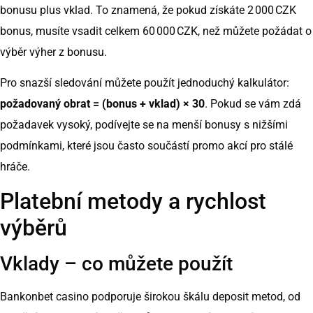
bonusu plus vklad. To znamená, že pokud získáte 2 000 CZK
bonus, musíte vsadit celkem 60 000 CZK, než můžete požádat o
výběr výher z bonusu.
Pro snazší sledování můžete použít jednoduchý kalkulátor:
požadovaný obrat = (bonus + vklad) × 30
. Pokud se vám zdá
požadavek vysoký, podívejte se na menší bonusy s nižšími
podmínkami, které jsou často součástí promo akcí pro stálé
hráče.
Platební metody a rychlost
výběrů
Vklady – co můžete použít
Bankonbet casino podporuje širokou škálu deposit metod, od