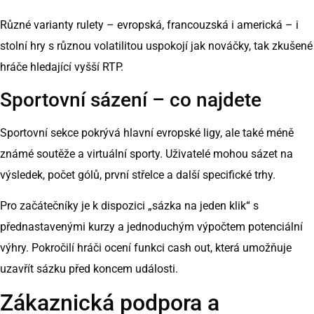
Různé varianty rulety – evropská, francouzská i americká – i
stolní hry s různou volatilitou uspokojí jak nováčky, tak zkušené
hráče hledající vyšší RTP.
Sportovní sázení – co najdete
Sportovní sekce pokrývá hlavní evropské ligy, ale také méně
známé soutěže a virtuální sporty. Uživatelé mohou sázet na
výsledek, počet gólů, první střelce a další specifické trhy.
Pro začátečníky je k dispozici „sázka na jeden klik“ s
přednastavenými kurzy a jednoduchým výpočtem potenciální
výhry. Pokročilí hráči ocení funkci cash out, která umožňuje
uzavřít sázku před koncem události.
Zákaznická podpora a