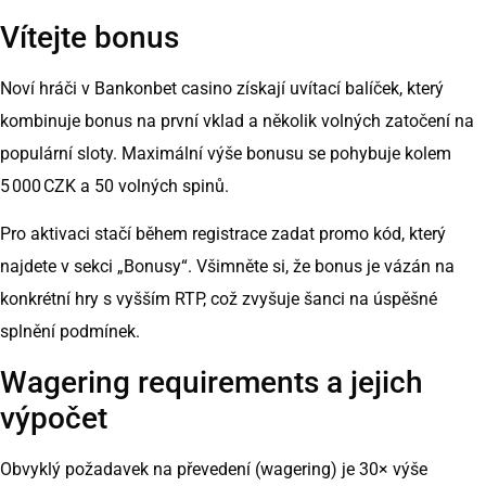
Vítejte bonus
Noví hráči v Bankonbet casino získají uvítací balíček, který
kombinuje bonus na první vklad a několik volných zatočení na
populární sloty. Maximální výše bonusu se pohybuje kolem
5 000 CZK a 50 volných spinů.
Pro aktivaci stačí během registrace zadat promo kód, který
najdete v sekci „Bonusy“. Všimněte si, že bonus je vázán na
konkrétní hry s vyšším RTP, což zvyšuje šanci na úspěšné
splnění podmínek.
Wagering requirements a jejich
výpočet
Obvyklý požadavek na převedení (wagering) je 30× výše