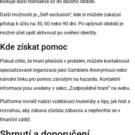
blokuje další transakce až do dalšího období.
Další možností je „Self‑exclusion“, kde si můžete zakázat
přístup k účtu na 30, 60 nebo 90 dní. Po uplynutí období je
možné účet opět aktivovat po ověření identity.
Kde získat pomoc
Pokud cítíte, že hraní přerůstá v problém, můžete kontaktovat
specializované organizace jako Gamblers Anonymous nebo
národní linku pro pomoc závislým na hazardu. Kontaktní
informace jsou uvedeny v sekci „Zodpovědné hraní“ na webu.
Platforma rovněž nabízí vzdělávací materiály a tipy, jak hrát s
rozvahou, aby zábava zůstala zábavou a nepřevrhla se v
finanční zátěž.
Shrnutí a doporučení