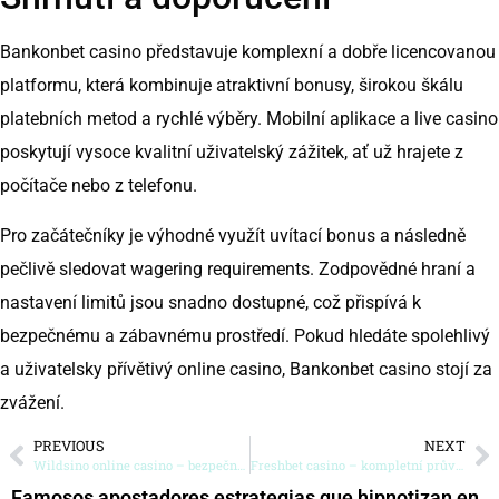
Bankonbet casino představuje komplexní a dobře licencovanou
platformu, která kombinuje atraktivní bonusy, širokou škálu
platebních metod a rychlé výběry. Mobilní aplikace a live casino
poskytují vysoce kvalitní uživatelský zážitek, ať už hrajete z
počítače nebo z telefonu.
Pro začátečníky je výhodné využít uvítací bonus a následně
pečlivě sledovat wagering requirements. Zodpovědné hraní a
nastavení limitů jsou snadno dostupné, což přispívá k
bezpečnému a zábavnému prostředí. Pokud hledáte spolehlivý
a uživatelsky přívětivý online casino, Bankonbet casino stojí za
zvážení.
PREVIOUS
NEXT
Wildsino online casino – bezpečnostní průvodce
Freshbet casino – kompletní průvodce pro české hráče
Famosos apostadores estrategias que hipnotizan en